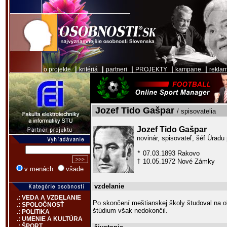
|
|
|
|
|
o projekte
kritériá
partneri
PROJEKTY
kampane
rekla
Jozef Tido Gašpar
/ spisovatelia
Jozef Tido Gašpar
novinár, spisovateľ, šéf Úradu
07.03.1893 Rakovo
*
10.05.1972 Nové Zámky
†
v menách
všade
vzdelanie
.: VEDA A VZDELANIE
Po skončení meštianskej školy študoval na o
.: SPOLOČNOSŤ
štúdium však nedokončil.
.: POLITIKA
.: UMENIE A KULTÚRA
.: ŠPORT