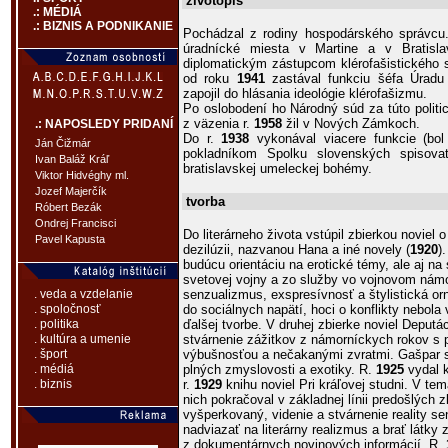
životopis
.: MÉDIÁ
.: BIZNIS A PODNIKANIE
Pochádzal z rodiny hospodárského správc
úradnícké miesta v Martine a v Bratis
diplomatickým zástupcom klérofašistického 
od roku
1941
zastával funkciu šéfa Úradu 
zapojil do hlásania ideológie klérofašizmu.
Po oslobodení ho Národný súd za túto politi
z väzenia r.
1958
žil v Nových Zámkoch.
.: NAPOSLEDY PRIDANÍ
Do r.
1938
vykonával viacere funkcie (bo
Ján Čižmár
pokladníkom Spolku slovenských spisovat
Ivan Baláž Kráľ
bratislavskej umeleckej bohémy.
Viktor Hidvéghy ml.
Jozef Majerčík
tvorba
Róbert Bezák
Ondrej Francisci
Do literárneho života vstúpil zbierkou noviel o
Pavel Kapusta
dezilúzii, nazvanou Hana a iné novely (
1920
)
budúcu orientáciu na erotické témy, ale aj na
svetovej vojny a zo služby vo vojnovom námo
senzualizmus, exspresívnosť a štylistická orn
. veda a vzdelanie
do sociálnych napätí, hoci o konflikty nebola 
. spoločnosť
ďalšej tvorbe. V druhej zbierke noviel Deputá
. politika
stvárnenie zážitkov z námorníckych rokov s 
. kultúra a umenie
výbušnosťou a nečakanými zvratmi. Gašpar s
. šport
plných zmyslovosti a exotiky. R.
1925
vydal k
. médiá
r.
1929
knihu noviel Pri kráľovej studni. V te
. biznis
nich pokračoval v základnej línii predošlých z
vyšperkovaný, videnie a stvárnenie reality se
nadviazať na literárny realizmus a brať látky 
z dokumentárnych novinových informácií. R.