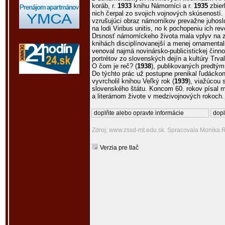
koráb, r.
1933
knihu Námorníci a r.
1935
zbier
nich čerpal zo svojich vojnových skúseností.
vzrušujúci obraz námorníkov prevažne juhoslo
na lodi Viribus unitis, no k pochopeniu ich r
Drsnosť námorníckeho života mala vplyv na z
knihách disciplínovanejší a menej ornamental
venoval najmä novinársko-publicistickej činnos
portrétov zo slovenských dejín a kultúry Trval
O čom je reč? (
1938
), publikovaných predtý
Do týchto prác už postupne prenikal ľudáckona
vyvrcholil knihou Veľký rok (
1939
), viažúcou 
slovenského štátu. Koncom 60. rokov písal
a literárnom živote v medzivojnových rokoch.
doplňte alebo opravte informácie
dopl
Zdroj: www.zssd-mt.edu.sk. Spracovala Monika
Verzia pre tlač