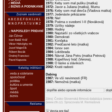
1971:
Keby som mal pušku (matka)
.: MÉDIÁ
.: BIZNIS A PODNIKANIE
1972:
Javor a Juliana (matka), Mumu
1976:
Keby som mal dievča (Vladova matka)
1977:
Jedenáste prikázanie
1978:
Nie!
1978:
Poéma o svedomí I-II (Nováková)
1979:
Uzlíky nádeje
1980:
Hodiny
.: NAPOSLEDY PRIDANÍ
1980:
Najstarší zo všetkých vrabcov
Ján Čižmár
1980:
Demokrati
Ivan Baláž Kráľ
1981:
Konôpka
Viktor Hidvéghy ml.
1982:
Predčasné leto (matka)
1984:
Ionov sen
Jozef Majerčík
1984:
Loktibrada
Róbert Bezák
1984:
Návrat Jána Petru (matka Petrová)
Ondrej Francisci
1988:
Kúpeľňový hráč (Verona),
Pavel Kapusta
1988:
O láske a slávikoch
2002:
Kruté radosti
. veda a vzdelanie
Dabing
. spoločnosť
1987:
Ve vší nevinnosti (FR)
. politika
1987:
Nemožná (matka)
. kultúra a umenie
. šport
doplňte alebo opravte informácie
dopl
. médiá
. biznis
Zdroj: Česko-Slovenská filmová databáza (www.c
(www.cfn.cz). Spracovala M. Remiašová
Verzia pre tlač