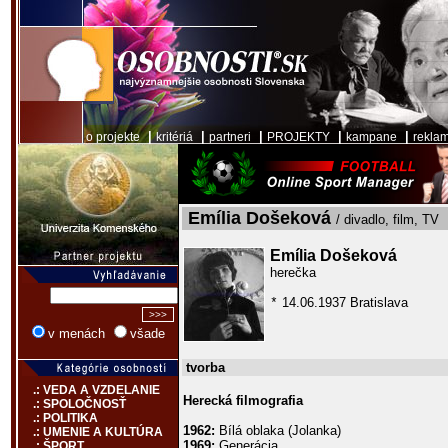
|
|
|
|
|
o projekte
kritériá
partneri
PROJEKTY
kampane
rekla
Emília Došeková
/ divadlo, film, TV
Emília Došeková
herečka
14.06.1937 Bratislava
*
v menách
všade
tvorba
.: VEDA A VZDELANIE
Herecká filmografia
.: SPOLOČNOSŤ
.: POLITIKA
1962:
Bílá oblaka (Jolanka)
.: UMENIE A KULTÚRA
1969:
Generácia
.: ŠPORT