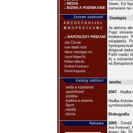
Steen, Ed Spa
.: MÉDIÁ
.: BIZNIS A PODNIKANIE
zamerané na in
životopis
Je aktívny ako
Popri slovens
Andriessen, P
.: NAPOSLEDY PRIDANÍ
skladateľa P
Ján Čižmár
Spolupracoval
Ivan Baláž Kráľ
dirigoval nie
Viktor Hidvéghy ml.
Patril medzi š
Jozef Majerčík
Aj v súčasnos
Róbert Bezák
na Belopotock
Ondrej Francisci
Pavel Kapusta
tvorba
. veda a vzdelanie
2007
- Hudba 
. spoločnosť
. politika
Hudba Antona 
. kultúra a umenie
symfonického o
. šport
. médiá
Diskografia
. biznis
2005
- Tomáš 
Are Forever), 
Ayres: No. 15