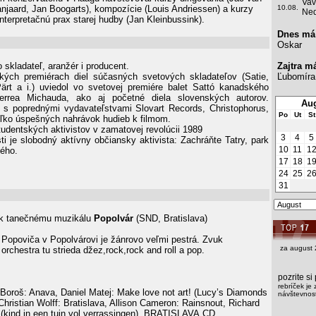
Vav
njaard, Jan Boogarts), kompozície (Louis Andriessen) a kurzy
10.08.
Ned
terpretačnú prax starej hudby (Jan Kleinbussink).
Dnes má
Oskar
 skladateľ, aranžér i producent.
Zajtra m
kých premiérach diel súčasných svetových skladateľov (Satie,
Ľubomíra
ärt a i.) uviedol vo svetovej premiére balet Sattó kanadského
ierrea Michauda, ako aj početné diela slovenských autorov.
Aug
 s poprednými vydavateľstvami Slovart Records, Christophorus,
Po
Ut
St
koľko úspešných nahrávok hudieb k filmom.
tudentských aktivistov v zamatovej revolúcii 1989
3
4
5
ti je slobodný aktívny občiansky aktivista: Zachráňte Tatry, park
10
11
1
ého.
17
18
1
24
25
2
31
k tanečnému muzikálu
Popolvár
(SND, Bratislava)
Popoviča v Popolvárovi je žánrovo veľmi pestrá. Zvuk
za august 
rchestra tu strieda džez,rock,rock and roll a pop.
pozrite s
rebríček je 
Boroš: Anava, Daniel Matej: Make love not art! (Lucy’s Diamonds
návštevnost
Christian Wolff: Bratislava, Allison Cameron: Rainsnout, Richard
 (kind in een tuin vol verrassingen), BRATISLAVA.CD