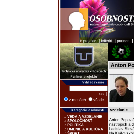
|
|
o projekte
kritériá
partneri
Anton P
v menách
všade
vzdelanie
.: VEDA A VZDELANIE
Anton Popovič 
.: SPOLOČNOSŤ
nástrojoch a d
.: POLITIKA
Ladislav Slov
.: UMENIE A KULTÚRA
Na Kráľovskom
.: ŠPORT