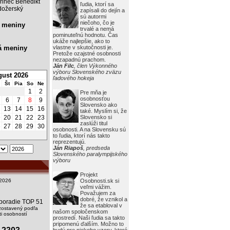
rinec Benedikt
ľudia, ktorí sa
ožerský
zapísali do dejín a
sú autormi
niečoho, čo je
 meniny
trvalé a nemá
pominuteľnú hodnotu. Čas
ukáže najlepšie, ako to
á meniny
vlastne v skutočnosti je.
Pretože ozajstné osobnosti
nezapadnú prachom.
Ján Filc
, člen Výkonného
výboru Slovenského zväzu
ust 2026
ľadového hokeja
Št
Pia
So
Ne
1
2
Pre mňa je
osobnosťou
6
7
8
9
Slovensko ako
2
13
14
15
16
také. Myslím si, že
9
20
21
22
23
Slovensko si
zaslúži titul
6
27
28
29
30
osobnosti. A na Slovensku sú
to ľudia, ktorí nás takto
reprezentujú.
Ján Riapoš
, predseda
Slovenského paralympijského
výboru
Projekt
2026
Osobnosti.sk si
veľmi vážim.
Považujem za
dobré, že vznikol a
i poradie TOP 51
že sa etabloval v
zostavený podľa
našom spoločenskom
i osobností
prostredí. Naši ľudia sa takto
pripomenú ďalším. Možno to