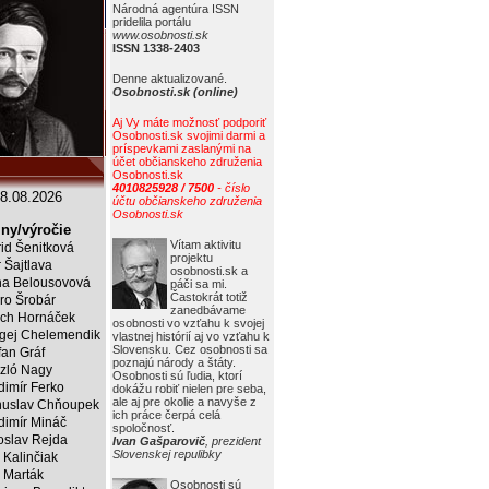
Národná agentúra ISSN
pridelila portálu
www.osobnosti.sk
ISSN 1338-2403
Denne aktualizované.
Osobnosti.sk (online)
Aj Vy máte možnosť podporiť
Osobnosti.sk svojimi darmi a
príspevkami zaslanými na
účet občianskeho združenia
Osobnosti.sk
4010825928 / 7500
- číslo
8.08.2026
účtu občianskeho združenia
Osobnosti.sk
ny/výročie
Vítam aktivitu
rid Šenitková
projektu
r Šajtlava
osobnosti.sk a
a Belousovová
páči sa mi.
Častokrát totiž
ro Šrobár
zanedbávame
ich Hornáček
osobnosti vo vzťahu k svojej
gej Chelemendik
vlastnej histórií aj vo vzťahu k
Slovensku. Cez osobnosti sa
fan Gráf
poznajú národy a štáty.
zló Nagy
Osobnosti sú ľudia, ktorí
dimír Ferko
dokážu robiť nielen pre seba,
ale aj pre okolie a navyše z
uslav Chňoupek
ich práce čerpá celá
dimír Mináč
spoločnosť.
oslav Rejda
Ivan Gašparovič
, prezident
Slovenskej repulibky
 Kalinčiak
 Marták
Osobnosti sú