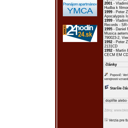
2001
- Vladimí
Hudba k filmo
1999
- Peter Z
Apocalypsis I
1999
- Vladimí
Records - SR
1995
- Daniel 
Musica aetern
790023-2, Vi
1992
- Peter 
2131CD
1992
- Martin 
CECM EM CD 
články
Popovič: Ver
verejnosti vzrast
Staršie čl
doplňte alebo 
Zdroj: www.bki
Verzia pre tl