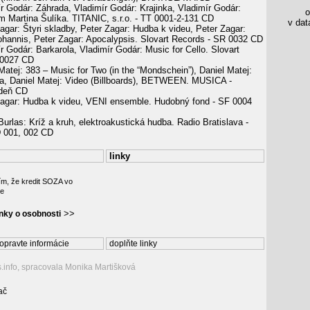
r Godár: Záhrada, Vladimír Godár: Krajinka, Vladimír Godár:
os
m Martina Šulíka. TITANIC, s.r.o. - TT 0001-2-131 CD
v data
agar: Štyri skladby, Peter Zagar: Hudba k videu, Peter Zagar:
ohannis, Peter Zagar: Apocalypsis. Slovart Records - SR 0032 CD
r Godár: Barkarola, Vladimír Godár: Music for Cello. Slovart
-0027 CD
Matej: 383 – Music for Two (in the “Mondschein”), Daniel Matej:
a, Daniel Matej: Video (Billboards), BETWEEN. MUSICA -
edeň CD
Zagar: Hudba k videu, VENI ensemble. Hudobný fond - SF 0004
Burlas: Kríž a kruh, elektroakustická hudba. Radio Bratislava -
001, 002 CD
linky
ím, že kredit SOZA vo
ie
>>
ánky o osobnosti
opravte informácie
doplňte linky
s.info, spracovala Monika Martišková
ač