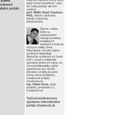
2303
budú pre niekoho vzory, ktoré
budú chcieť dosiahnuť. Lebo
obností
títo ľudia pomaly, ale isto
báze portálu
zaniknú.
prof. MUDr. Pavel Traubner,
PhD.
, dekan Lekárskej
fakulty Univerzity
Komenského
Žijeme v dobe,
kedy sa
osobnosťami
stávajú produkty
mediálnych
kampaní a hviezdy
rôznych reality show.
Naozajstný význam pojmu
osobnosť degraduje.
Skutočné osobnosti sú často
krát v úzadí a málokedy
poznáme práve ich názor na
rôzne problematiky našej
spoločnosti. Aj z týchto
dôvodov vznikla asi pred
troma rokmi myšlienka
zrealizovať projekt
Osobnosti.sk.
Ing. Viliam Koza
, autor
projektu, predseda o.z.
Osobnosti.sk
Tlačová konferencia k
spusteniu internetového
portálu Osobnosti.sk
.