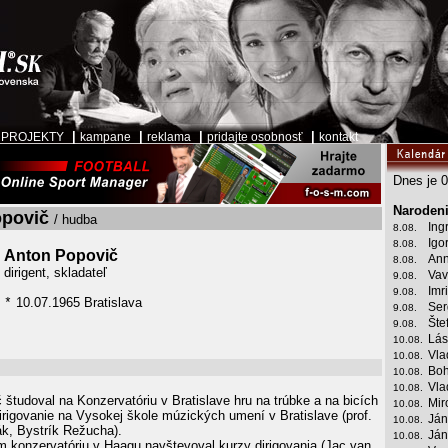
|
|
|
|
|
PROJEKTY
kampane
reklama
pridajte osobnosť
kontakt
Dnes je 0
Narodeni
opovič
/ hudba
Ing
8.08.
Igo
8.08.
Anton Popovič
Ann
8.08.
dirigent, skladateľ
Vav
9.08.
Imr
9.08.
10.07.1965 Bratislava
*
Ser
9.08.
Šte
9.08.
Lás
10.08.
Vla
10.08.
Boh
10.08.
Vla
10.08.
študoval na Konzervatóriu v Bratislave hru na trúbke a na bicích
Mir
10.08.
irigovanie na Vysokej škole múzických umení v Bratislave (prof.
Ján
10.08.
ák, Bystrík Režucha).
Ján
10.08.
 konzervatóriu v Haagu navštevoval kurzy dirigovania (Jac van