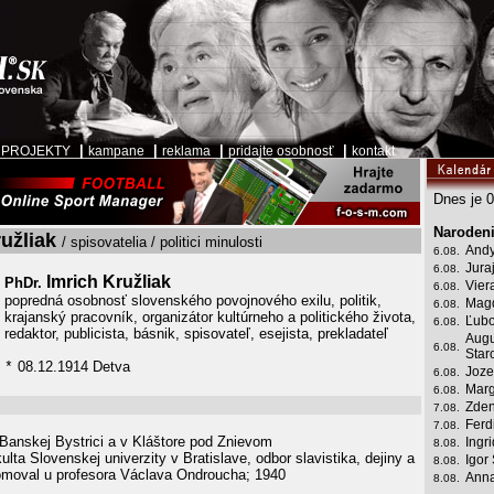
|
|
|
|
|
PROJEKTY
kampane
reklama
pridajte osobnosť
kontakt
Dnes je 0
Narodeni
ružliak
/ spisovatelia / politici minulosti
Andy
6.08.
Jura
6.08.
Imrich Kružliak
PhDr.
Vier
6.08.
popredná osobnosť slovenského povojnového exilu, politik,
Mag
6.08.
krajanský pracovník, organizátor kultúrneho a politického života,
Ľubo
6.08.
redaktor, publicista, básnik, spisovateľ, esejista, prekladateľ
Augu
6.08.
Star
08.12.1914 Detva
*
Joze
6.08.
Marg
6.08.
Zden
7.08.
Ferd
7.08.
anskej Bystrici a v Kláštore pod Znievom
Ingr
8.08.
kulta Slovenskej univerzity v Bratislave, odbor slavistika, dejiny a
Igor
8.08.
romoval u profesora Václava Ondroucha; 1940
Anna
8.08.