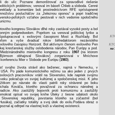
šli do ulíc Poznane demonštrovať za spravodlivé riešenie
politických problémov, venoval im báseň Chlieb a sloboda. Cenné
preklady a komentáre boli prostredníctvom RFE sprístupnené
nožstvu poslucháčov za „železnou oponou“ a popri tradičnej
ovensko-poľských vzťahov pestovali v nich vedomie spoločného
munizmu.
tového kongresu Slovákov dlhé roky zastával vysoké posty a bol
konným podpredsedom. Popritom sa venoval politickej lyrike a
KT
. Spolupracoval s exilovými časopismi Most a Rozhľady. Bol
ateľom a vyše dvadsať rokov šéfredaktorom nezávislého
xilového časopisu Horizont. Bol aktívnym členom exilového Pen
KT
ckej kresťanskej služby oslobodenia národov, Pan Európy a pod.
na 
 Medzinárodného mierového kongresu z roku
1907
(na ktorom
 Björnson obhajoval Slovákov) zorganizoval v Mníchove
konferenciu Mier v Slobode pre Európu (
1983
).
sť svojho života strávil ako beženec, najmä v Nemecku, v
USA. Po páde komunistického režimu sa ako jeden z prvých
xilových pracovníkov vrátil na Slovensko, kde napriek svojmu
eku pokračuje vo svojej kultúrnej a spoločenskej misii. K jeho
ážitkom po návrate do vlasti patrili roky strávené po boku
Michala Kováča, ktorého považoval za ochrancu národnej a
tradície. Ako zaslúžilý bojovník proti komunizmu a zaslúžilý
emokrat opísal vo svojej knihe Úteky z tiesne udalosti okolo
 Slovenskej republiky, povstania ktorého sa zúčastnil (bol
usáka), začiatky totality a svoj útek do exilu.Podáva obraz o
poznal aj odtrpel na vlastnej koži a vlastnej existencii.