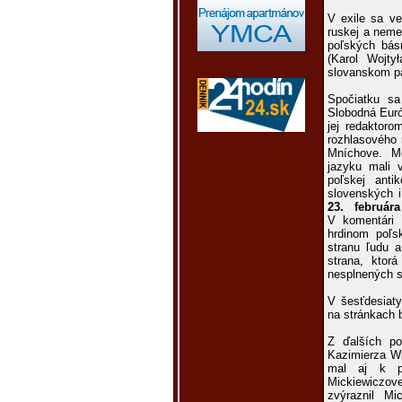
V exile sa ve
ruskej a neme
poľských bás
(Karol Wojt
slovanskom p
Spočiatku sa
Slobodná Euró
jej redaktoro
rozhlasového 
Mníchove. Me
jazyku mali 
poľskej antik
slovenských i
23. február
V komentári 
hrdinom poľs
stranu ľudu 
strana, ktor
nesplnených s
V šesťdesiat
na stránkach b
Z ďalších po
Kazimierza Wi
mal aj k po
Mickiewiczovej
zvýraznil M