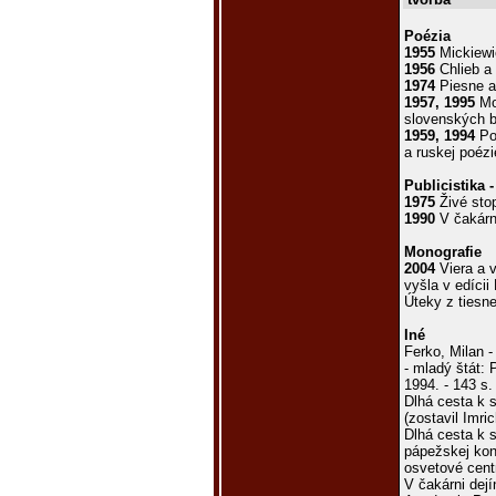
Poézia
1955
Mickiewi
1956
Chlieb a
1974
Piesne a
1957, 1995
Mod
slovenských bá
1959, 1994
Pod
a ruskej poézi
Publicistika -
1975
Živé sto
1990
V čakárni
Monografie
2004
Viera a v
vyšla v edícii
Úteky z tiesne
Iné
Ferko, Milan -
- mladý štát: 
1994. - 143 s.
Dlhá cesta k s
(zostavil Imri
Dlhá cesta k s
pápežskej konš
osvetové centr
V čakárni dej