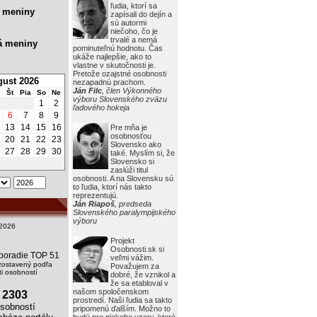
ľudia, ktorí sa
 meniny
zapísali do dejín a
sú autormi
niečoho, čo je
trvalé a nemá
á meniny
pominuteľnú hodnotu. Čas
ukáže najlepšie, ako to
vlastne v skutočnosti je.
Pretože ozajstné osobnosti
ust 2026
nezapadnú prachom.
Ján Filc
, člen Výkonného
Št
Pia
So
Ne
výboru Slovenského zväzu
1
2
ľadového hokeja
6
7
8
9
2
13
14
15
16
Pre mňa je
osobnosťou
9
20
21
22
23
Slovensko ako
6
27
28
29
30
také. Myslím si, že
Slovensko si
zaslúži titul
osobnosti. A na Slovensku sú
to ľudia, ktorí nás takto
reprezentujú.
Ján Riapoš
, predseda
Slovenského paralympijského
výboru
2026
Projekt
Osobnosti.sk si
i poradie TOP 51
veľmi vážim.
zostavený podľa
Považujem za
i osobností
dobré, že vznikol a
že sa etabloval v
našom spoločenskom
2303
prostredí. Naši ľudia sa takto
obností
pripomenú ďalším. Možno to