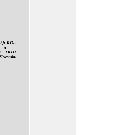
O
je KTO?
a
O
bol KTO?
Slovensku