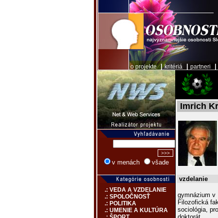
|
|
o projekte
kritériá
partneri
Imrich K
v menách
všade
vzdelanie
.: VEDA A VZDELANIE
gymnázium v B
.: SPOLOČNOSŤ
Filozofická fa
.: POLITIKA
sociológia, p
.: UMENIE A KULTÚRA
doktorát
.: ŠPORT