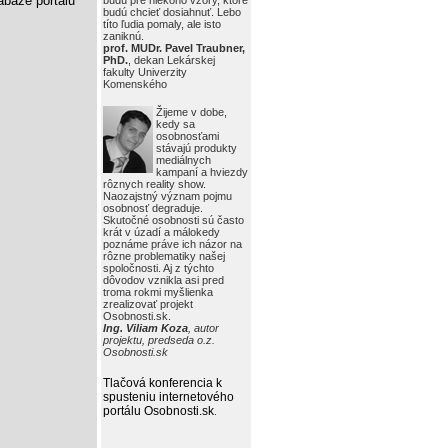
báze portálu
budú pre niekoho vzory, ktoré
budú chcieť dosiahnuť. Lebo
títo ľudia pomaly, ale isto
zaniknú.
prof. MUDr. Pavel Traubner,
PhD.
, dekan Lekárskej
fakulty Univerzity
Komenského
Žijeme v dobe,
kedy sa
osobnosťami
stávajú produkty
mediálnych
kampaní a hviezdy
rôznych reality show.
Naozajstný význam pojmu
osobnosť degraduje.
Skutočné osobnosti sú často
krát v úzadí a málokedy
poznáme práve ich názor na
rôzne problematiky našej
spoločnosti. Aj z týchto
dôvodov vznikla asi pred
troma rokmi myšlienka
zrealizovať projekt
Osobnosti.sk.
Ing. Viliam Koza
, autor
projektu, predseda o.z.
Osobnosti.sk
Tlačová konferencia k
spusteniu internetového
portálu Osobnosti.sk
.