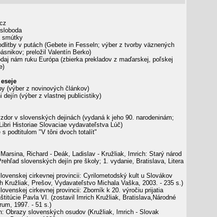
cz
 sloboda
 smútky
litby v putách (Gebete in Fesseln; výber z tvorby väznených
snikov; preložil Valentín Berko)
aj nám ruku Európa (zbierka prekladov z maďarskej, poľskej
e)
 eseje
py (výber z novinových článkov)
 dejín (výber z vlastnej publicistiky)
zdor v slovenských dejinách (vydaná k jeho 90. narodeninám;
 Libri Historiae Slovaciae vydavateľstva Lúč)
 s podtitulom "V tôni dvoch totalít"
 Marsina, Richard - Deák, Ladislav - Kružliak, Imrich: Starý národ
Prehľad slovenských dejín pre školy; 1. vydanie, Bratislava, Litera
lovenskej cirkevnej provincii: Cyrilometodský kult u Slovákov
ch Kružliak, Prešov, Vydavateľstvo Michala Vaška, 2003. - 235 s.)
lovenskej cirkevnej provincii: Zborník k 20. výročiu prijatia
titúcie Pavla VI. (zostavil Imrich Kružliak, Bratislava,Národné
um, 1997. - 51 s.)
ín: Obrazy slovenských osudov (Kružliak, Imrich - Slovak