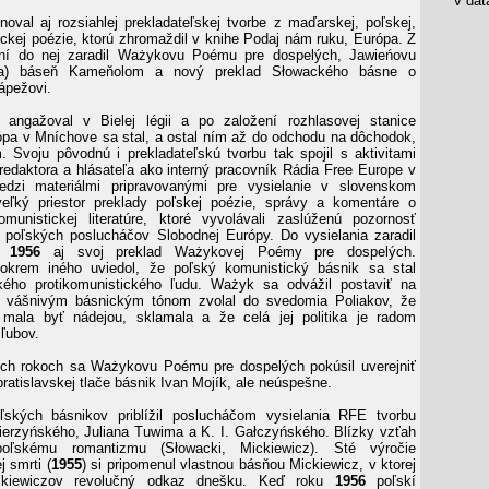
v data
noval aj rozsiahlej prekladateľskej tvorbe z maďarskej, poľskej,
ckej poézie, ktorú zhromaždil v knihe Podaj nám ruku, Európa. Z
ní do nej zaradil Ważykovu Poému pre dospelých, Jawieńovu
yła) báseň Kameňolom a nový preklad Słowackého básne o
ápežovi.
 angažoval v Bielej légii a po založení rozhlasovej stanice
pa v Mníchove sa stal, a ostal ním až do odchodu na dôchodok,
m. Svoju pôvodnú i prekladateľskú tvorbu tak spojil s aktivitami
redaktora a hlásateľa ako interný pracovník Rádia Free Europe v
dzi materiálmi pripravovanými pre vysielanie v slovenskom
veľký priestor preklady poľskej poézie, správy a komentáre o
omunistickej literatúre, ktoré vyvolávali zaslúženú pozornosť
 poľských poslucháčov Slobodnej Európy. Do vysielania zaradil
a 1956
aj svoj preklad Ważykovej Poémy pre dospelých.
okrem iného uviedol, že poľský komunistický básnik sa stal
kého protikomunistického ľudu. Ważyk sa odvážil postaviť na
a vášnivým básnickým tónom zvolal do svedomia Poliakov, že
á mala byť nádejou, sklamala a že celá jej politika je radom
ľubov.
ych rokoch sa Ważykovu Poému pre dospelých pokúsil uverejniť
ratislavskej tlače básnik Ivan Mojík, ale neúspešne.
ľských básnikov priblížil poslucháčom vysielania RFE tvorbu
erzyńského, Juliana Tuwima a K. I. Gałczyńského. Blízky vzťah
ľskému romantizmu (Słowacki, Mickiewicz). Sté výročie
 smrti (
1955
) si pripomenul vlastnou básňou Mickiewicz, v ktorej
ickiewiczov revolučný odkaz dnešku. Keď roku
1956
poľskí