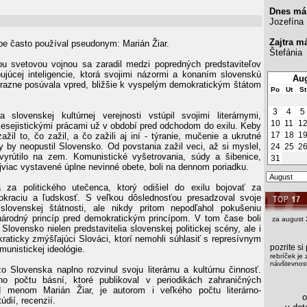
Dnes má
Jozefína
Zajtra m
rbe často používal pseudonym: Marián Žiar.
Štefánia
u svetovou vojnou sa zaradil medzi popredných predstaviteľov
ujúcej inteligencie, ktorá svojimi názormi a konaním slovenskú
Aug
razne posúvala vpred, bližšie k vyspelým demokratickým štátom
Po
Ut
St
3
4
5
slovenskej kultúrnej verejnosti vstúpil svojimi literárnymi,
10
11
1
 esejistickými prácami už v období pred odchodom do exilu. Keby
17
18
1
žil to, čo zažil, a čo zažili aj iní - týranie, mučenie a ukrutné
dy by neopustil Slovensko. Od povstania zažil veci, až si myslel,
24
25
2
vyrútilo na zem. Komunistické vyšetrovania, súdy a šibenice,
31
ajviac vystavené úplne nevinné obete, boli na dennom poriadku.
 za politického utečenca, ktorý odišiel do exilu bojovať za
okraciu a ľudskosť. S veľkou dôslednosťou presadzoval svoje
slovenskej štátnosti, ale nikdy pritom nepodľahol pokušeniu
národný princíp pred demokratickým princípom. V tom čase boli
za august 
 Slovensko nielen predstavitelia slovenskej politickej scény, ale i
raticky zmýšľajúci Slováci, ktorí nemohli súhlasiť s represívnym
pozrite s
unistickej ideológie.
rebríček je 
návštevnost
 Slovenska naplno rozvinul svoju literárnu a kultúrnu činnosť.
o počtu básní, ktoré publikoval v periodikách zahraničných
 menom Marián Žiar, je autorom i veľkého počtu literárno-
os
údií, recenzií.