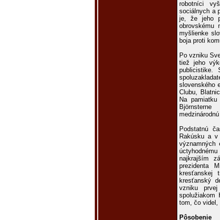
robotníci vy
sociálnych a 
je, že jeho 
obrovskému m
myšlienke sl
boja proti ko
Po vzniku Sve
tiež jeho vý
publicistike
spoluzaklad
slovenského e
Clubu, Blatni
Na pamiatku
Björnsterne
medzinárodnú 
Podstatnú ča
Rakúsku a v 
významných e
úctyhodnému v
najkrajším z
prezidenta 
kresťanskej 
kresťanský d
vzniku prvej
spolužiakom H
tom, čo videl, 
Pôsobenie