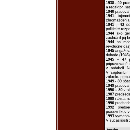
1938 - 40
prac
a redaktor, n
1940
pracoval 
1941
tajomní
zhromaždenia 
1941 - 43
šéf
politické rozpo
1944
ako gene
zachránil jej 
1944
na mobil
revolučné ča
1945
angažoval
dohode (
1946
1945 – 47
pr
pripravované 
v redakcii 
V septembri h
zákroku prepus
1949 - 89
pôso
1949
pracoval 
1950 – 80
v sl
1987
predseda
1989
návrat n
1990
predseda
1992
predsed
pracovníkov v
1993
vymenova
V súčasnosti ž
tvorba