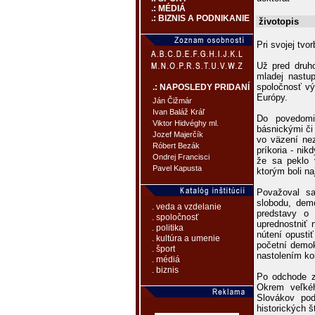
.: MÉDIÁ
.: BIZNIS A PODNIKANIE
životopis
Pri svojej tvo
Už pred druho
mladej nastup
spoločnosť vý
.: NAPOSLEDY PRIDANÍ
Európy.
Ján Čižmár
Ivan Baláž Kráľ
Do povedomia 
Viktor Hidvéghy ml.
básnickými či
Jozef Majerčík
vo väzení neza
Róbert Bezák
príkoria - nik
Ondrej Francisci
že sa peklo 
Pavel Kapusta
ktorým boli n
Považoval sa
slobodu, dem
. veda a vzdelanie
predstavy o 
. spoločnosť
uprednostniť 
. politika
nútení opustiť
. kultúra a umenie
početní demok
. šport
nastolením kom
. médiá
. biznis
Po odchode zo
Okrem veľkéh
Slovákov pod
historických št