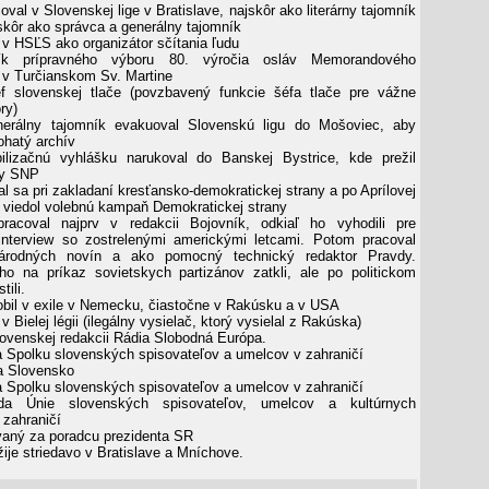
oval v Slovenskej lige v Bratislave, najskôr ako literárny tajomník
eskôr ako správca a generálny tajomník
v HSĽS ako organizátor sčítania ľudu
k prípravného výboru 80. výročia osláv Memorandového
v Turčianskom Sv. Martine
 slovenskej tlače (povzbavený funkcie šéfa tlače pre vážne
ry)
rálny tajomník evakuoval Slovenskú ligu do Mošoviec, aby
bohatý archív
izačnú vyhlášku narukoval do Banskej Bystrice, kde prežil
sy SNP
 sa pri zakladaní kresťansko-demokratickej strany a po Aprílovej
) viedol volebnú kampaň Demokratickej strany
acoval najprv v redakcii Bojovník, odkiaľ ho vyhodili pre
interview so zostrelenými americkými letcami. Potom pracoval
Národných novín a ako pomocný technický redaktor Pravdy.
o na príkaz sovietskych partizánov zatkli, ale po politickom
tili.
bil v exile v Nemecku, čiastočne v Rakúsku a v USA
v Bielej légii (ilegálny vysielač, ktorý vysielal z Rakúska)
ovenskej redakcii Rádia Slobodná Európa.
 Spolku slovenských spisovateľov a umelcov v zahraničí
a Slovensko
 Spolku slovenských spisovateľov a umelcov v zahraničí
a Únie slovenských spisovateľov, umelcov a kultúrnych
 zahraničí
ný za poradcu prezidenta SR
ije striedavo v Bratislave a Mníchove.