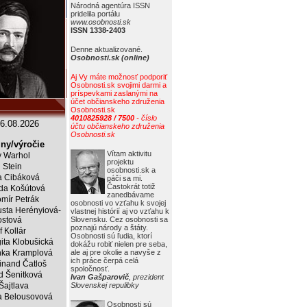
Národná agentúra ISSN
pridelila portálu
www.osobnosti.sk
ISSN 1338-2403
Denne aktualizované.
Osobnosti.sk (online)
Aj Vy máte možnosť podporiť
Osobnosti.sk svojimi darmi a
príspevkami zaslanými na
účet občianskeho združenia
Osobnosti.sk
4010825928 / 7500
- číslo
6.08.2026
účtu občianskeho združenia
Osobnosti.sk
ny/výročie
Vítam aktivitu
 Warhol
projektu
j Stein
osobnosti.sk a
a Cibáková
páči sa mi.
Častokrát totiž
da Košútová
zanedbávame
mír Petrák
osobnosti vo vzťahu k svojej
sta Herényiová-
vlastnej histórií aj vo vzťahu k
ostová
Slovensku. Cez osobnosti sa
poznajú národy a štáty.
f Kollár
Osobnosti sú ľudia, ktorí
ita Klobušická
dokážu robiť nielen pre seba,
ka Kramplová
ale aj pre okolie a navyše z
ich práce čerpá celá
inand Čatloš
spoločnosť.
id Šenitková
Ivan Gašparovič
, prezident
 Šajtlava
Slovenskej repulibky
 Belousovová
Osobnosti sú