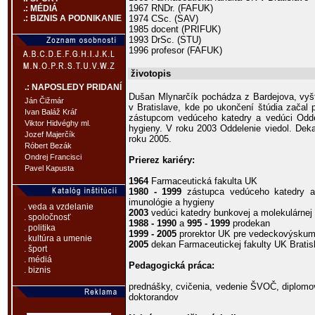
1967 RNDr. (FAFUK)
.: MÉDIÁ
1974 CSc. (SAV)
.: BIZNIS A PODNIKANIE
1985 docent (PRIFUK)
1993 DrSc. (STU)
1996 profesor (FAFUK)
životopis
.: NAPOSLEDY PRIDANÍ
Dušan Mlynarčík pochádza z Bardejova, vyš
Ján Čižmár
v Bratislave, kde po ukončení štúdia začal 
Ivan Baláž Kráľ
zástupcom vedúceho katedry a vedúci Oddel
Viktor Hidvéghy ml.
hygieny. V roku 2003 Oddelenie viedol. Dek
Jozef Majerčík
roku 2005.
Róbert Bezák
Ondrej Francisci
Prierez kariéry:
Pavel Kapusta
1964
Farmaceutická fakulta UK
1980 - 1999
zástupca vedúceho katedry a 
imunológie a hygieny
. veda a vzdelanie
2003
vedúci katedry bunkovej a molekulárnej b
. spoločnosť
1988 - 1990
a
995 - 1999
prodekan
. politika
1999 - 2005
prorektor UK pre vedeckovýskum
. kultúra a umenie
2005
dekan Farmaceutickej fakulty UK Bratis
. šport
. médiá
Pedagogická práca:
. biznis
prednášky, cvičenia, vedenie ŠVOČ, diplomov
doktorandov