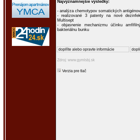
Najvýznamnejšie výsledky:
- analýza chemotypov somatických antigénov b
- realizované 3 patenty na nové dezinfe
Multisept
- objasnenie mechanizmu účinku amfifiln
bakteriálnu bunku
doplňte alebo opravte informácie
doplň
Zdroj: www.gymlsbj.sk
Verzia pre tlač