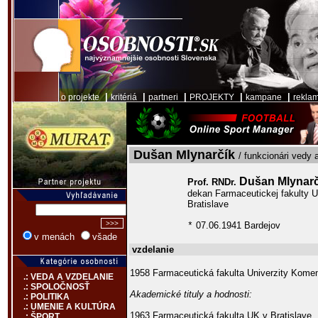
|
|
|
|
|
o projekte
kritériá
partneri
PROJEKTY
kampane
rekla
Dušan Mlynarčík
/ funkcionári vedy 
Dušan Mlynar
Prof. RNDr.
dekan Farmaceutickej fakulty 
Bratislave
07.06.1941 Bardejov
*
v menách
všade
vzdelanie
1958 Farmaceutická fakulta Univerzity Komen
.: VEDA A VZDELANIE
.: SPOLOČNOSŤ
Akademické tituly a hodnosti:
.: POLITIKA
.: UMENIE A KULTÚRA
1963 Farmaceutická fakulta UK v Bratislave
.: ŠPORT