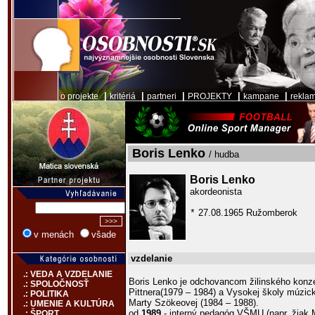
|
|
|
|
|
o projekte
kritériá
partneri
PROJEKTY
kampane
rekla
Boris Lenko
/ hudba
Boris Lenko
akordeonista
27.08.1965 Ružomberok
*
v menách
všade
vzdelanie
.: VEDA A VZDELANIE
Boris Lenko je odchovancom žilinského konzer
.: SPOLOČNOSŤ
Pittnera(1979 – 1984) a Vysokej školy múzick
.: POLITIKA
Marty Szökeovej (1984 – 1988).
.: UMENIE A KULTÚRA
od
1989
- interný pedagóg VŠMU (napr. žiak M
.: ŠPORT