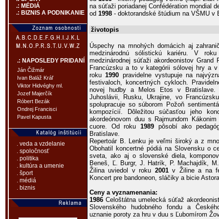
na súťaži poriadanej Confédération mondial d
.: MÉDIÁ
.: BIZNIS A PODNIKANIE
od
1998
- doktorandské štúdium na VŠMU v B
životopis
Úspechy na mnohých domácich aj zahraničn
medzinárodnú sólistickú kariéru. V rok
medzinárodnej súťaži akordeonistov Grand 
.: NAPOSLEDY PRIDANÍ
Francúzsku a to v kategórii sólovej hry a 
Ján Čižmár
roku
1990
pravidelne vystupuje na najvýzn
Ivan Baláž Kráľ
festivaloch, koncertných cykloch. Pravidel
Viktor Hidvéghy ml.
novej hudby a Melos Etos v Bratislave. 
Jozef Majerčík
Juhoslávii, Rusku, Ukrajine, vo Francúzsk
Róbert Bezák
spolupracuje so súborom Požoň sentimentál
Ondrej Francisci
kompozícií. Dôležitou súčasťou jeho konc
Pavel Kapusta
akordeónovom duu s Rajmundom Kákonim a
cuore. Od roku
1989
pôsobí ako pedagóg
Bratislave.
Repertoár B. Lenku je veľmi široký a z mn
. veda a vzdelanie
Obohatil koncertné pódiá na Slovensku o ce
. spoločnosť
sveta, ako aj o slovenské diela, komponov
. politika
Beneš, Ľ. Burgr, J. Hatrík, P. Machajdík, M
. kultúra a umenie
Žilina uviedol v roku
2001
v Žiline a na fe
. šport
Koncert pre bandoneon, sláčiky a bicie Astora
. médiá
. biznis
Ceny a vyznamenania:
1986
Celoštátna umelecká súťaž akordeonisto
Slovenského hudobného fondu a Českého
uznanie poroty za hru v duu s Ľubomírom Žo