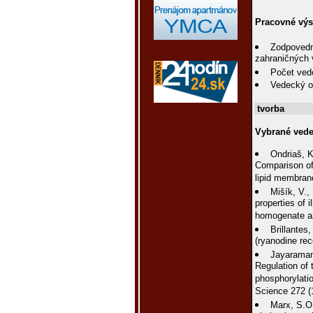
Pracovné výs
Zodpovedn
zahraničných 
Počet ved
Vedecký o
tvorba
Vybrané vede
Ondriaš, K
Comparison of 
lipid membran
Mišík, V.,
properties of 
homogenate an
Brillantes
(ryanodine rec
Jayaraman,
Regulation of 
phosphorylati
Science 272 (
Marx, S.O.