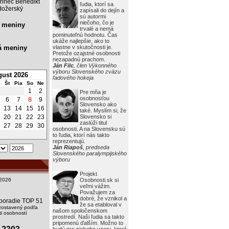
rinec Benedikt
ľudia, ktorí sa
ožerský
zapísali do dejín a
sú autormi
niečoho, čo je
 meniny
trvalé a nemá
pominuteľnú hodnotu. Čas
ukáže najlepšie, ako to
á meniny
vlastne v skutočnosti je.
Pretože ozajstné osobnosti
nezapadnú prachom.
Ján Filc
, člen Výkonného
výboru Slovenského zväzu
ust 2026
ľadového hokeja
Št
Pia
So
Ne
1
2
Pre mňa je
osobnosťou
6
7
8
9
Slovensko ako
2
13
14
15
16
také. Myslím si, že
9
20
21
22
23
Slovensko si
zaslúži titul
6
27
28
29
30
osobnosti. A na Slovensku sú
to ľudia, ktorí nás takto
reprezentujú.
Ján Riapoš
, predseda
Slovenského paralympijského
výboru
Projekt
2026
Osobnosti.sk si
veľmi vážim.
Považujem za
dobré, že vznikol a
i poradie TOP 51
že sa etabloval v
zostavený podľa
našom spoločenskom
i osobností
prostredí. Naši ľudia sa takto
pripomenú ďalším. Možno to