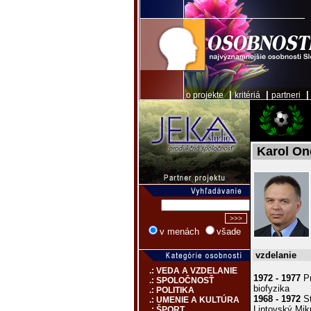
|
|
o projekte
kritériá
partneri
Karol On
v menách
všade
vzdelanie
.: VEDA A VZDELANIE
1972 - 1977
Pr
.: SPOLOČNOSŤ
biofyzika
.: POLITIKA
1968 - 1972
St
.: UMENIE A KULTÚRA
Liptovský Mik
.: ŠPORT