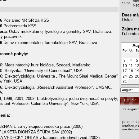
Vav
10.08.
Ned
Dnes má
Oskar
06
Poslanec NR SR za KSS
06
Podpredseda KSS
Zajtra m
teraz
Ústav molekulárnej fyziológie a genetiky SAV, Bratislava.
Ľubomíra
ý pracovník
96
Ústav experimentálnej farmakológie SAV, Bratislava
Aug
Po
Ut
St
racovné pobyty:
3
4
5
80: Medzinárodný kurz biológie, Szeged, Maďarsko.
10
11
1
0: Biofyzika, “University of Connecticut“, USA.
17
18
1
6: Elektrofyziológia, Univerzita „ The Mount Sinai Medical Center“
24
25
2
 York, USA.
31
6: Elektrofyziológia, „Research Assistant Professor“, UMSMC,
A.
, 1999, 2001, 2002: Elektrofyziológia, jedno-dvojmesačné pobyty,
sistant Professor, Columbia University”, New York, USA.
za august 
enia:
pozrite s
NANIE za vynikajúcu vedeckú prácu (2000)
rebríček je 
návštevnost
LAKETA DIONÝZA ŠTÚRA SAV (2002)
 VEDECKÝ OHLAS v kategórii prírodných vied (2002)