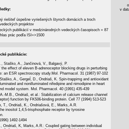
os
ledky:
v data
ý riešiteľ úspešne vyriešených štyroch domácich a troch
vedeckých projektov
eckých publikácií v medzinárodných vedeckých časopisoch = 87
hlas prác podľa ISI=>1500
cké publikácie:
., Staško, A., Jančinová, V., Balgavý, P.
the effect of eleven B-adrenoceptor blocking drugs in perturbing
e: an ESR spectroscopy study.Mol. Pharmacol. 31 (1987) 97-102
 Staško, A., Gergeĺ, D., Ondriaš, K. Spin-trappimg and antioxidant
illuminated and nonilluminated nifedipine and nimodipine in heart
d model system. Mol. Pharmacol. 40 (1991) 435-439
, A.-M.B., Ondriaš, et al.: Stabilization of calcium release channel
eptor) function by FK506-binding protein. Cell 77 (1994) 513-523
 T., Ondriaš, K., Ondriašová, E., Marks, A.R.
the inositol 1,4,5-trisphosphate receptor by tyrosine
on.
1996) 1492-1494
, Ondriaš, K, Marks, A.R.: Coupled gating between individual