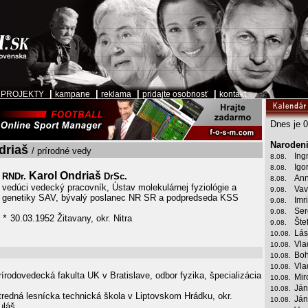
|
|
|
|
|
PROJEKTY
kampane
reklama
pridajte osobnosť
kontakt
Dnes je 0
Narodeni
driaš
/ prírodné vedy
Ing
8.08.
Igo
8.08.
Karol Ondriaš
RNDr.
DrSc.
Ann
8.08.
vedúci vedecký pracovník, Ústav molekulárnej fyziológie a
Vav
9.08.
genetiky SAV, bývalý poslanec NR SR a podpredseda KSS
Imr
9.08.
Ser
9.08.
30.03.1952 Žitavany, okr. Nitra
*
Šte
9.08.
Lás
10.08.
Vla
10.08.
Boh
10.08.
Vla
10.08.
írodovedecká fakulta UK v Bratislave, odbor fyzika, špecializácia
Mir
10.08.
Ján
10.08.
redná lesnícka technická škola v Liptovskom Hrádku, okr.
Ján
10.08.
uláš