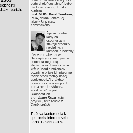
2303
budú pre niekoho vzory, ktoré
budú chcieť dosiahnuť. Lebo
obností
títo ľudia pomaly, ale isto
báze portálu
zaniknú.
prof. MUDr. Pavel Traubner,
PhD.
, dekan Lekárskej
fakulty Univerzity
Komenského
Žijeme v dobe,
kedy sa
osobnosťami
stávajú produkty
mediálnych
kampaní a hviezdy
rôznych reality show.
Naozajstný význam pojmu
osobnosť degraduje.
Skutočné osobnosti sú často
krát v úzadí a málokedy
poznáme práve ich názor na
rôzne problematiky našej
spoločnosti. Aj z týchto
dôvodov vznikla asi pred
troma rokmi myšlienka
zrealizovať projekt
Osobnosti.sk.
Ing. Viliam Koza
, autor
projektu, predseda o.z.
Osobnosti.sk
Tlačová konferencia k
spusteniu internetového
portálu Osobnosti.sk
.