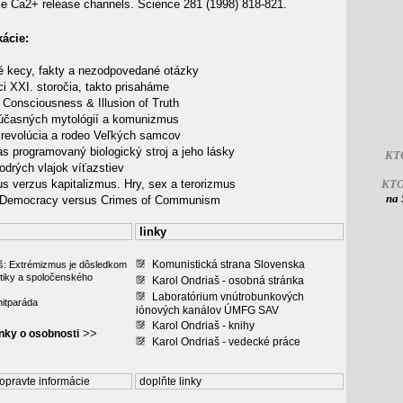
le Ca2+ release channels. Science 281 (1998) 818-821.
kácie:
 kecy, fakty a nezodpovedané otázky
i XXI. storočia, takto prisaháme
 Consciousness & Illusion of Truth
účasných mytológií a komunizmus
revolúcia a rodeo Veľkých samcov
as programovaný biologický stroj a jeho lásky
KT
odrých vlajok víťazstiev
s verzus kapitalizmus. Hry, sex a terorizmus
KT
na 
 Democracy versus Crimes of Communism
linky
Komunistická strana Slovenska
š: Extrémizmus je dôsledkom
etiky a spoločenského
Karol Ondriaš - osobná stránka
Laboratórium vnútrobunkových
itparáda
iónových kanálov ÚMFG SAV
Karol Ondriaš - knihy
>>
ánky o osobnosti
Karol Ondriaš - vedecké práce
opravte informácie
doplňte linky