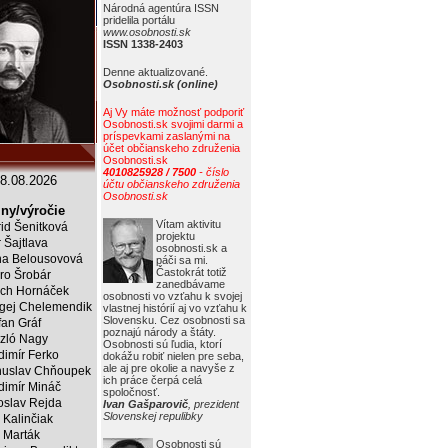
Národná agentúra ISSN
pridelila portálu
www.osobnosti.sk
ISSN 1338-2403
Denne aktualizované.
Osobnosti.sk (online)
Aj Vy máte možnosť podporiť
Osobnosti.sk svojimi darmi a
príspevkami zaslanými na
účet občianskeho združenia
Osobnosti.sk
4010825928 / 7500
- číslo
8.08.2026
účtu občianskeho združenia
Osobnosti.sk
ny/výročie
Vítam aktivitu
rid Šenitková
projektu
r Šajtlava
osobnosti.sk a
a Belousovová
páči sa mi.
Častokrát totiž
ro Šrobár
zanedbávame
ich Hornáček
osobnosti vo vzťahu k svojej
gej Chelemendik
vlastnej histórií aj vo vzťahu k
Slovensku. Cez osobnosti sa
fan Gráf
poznajú národy a štáty.
zló Nagy
Osobnosti sú ľudia, ktorí
dimír Ferko
dokážu robiť nielen pre seba,
ale aj pre okolie a navyše z
uslav Chňoupek
ich práce čerpá celá
dimír Mináč
spoločnosť.
oslav Rejda
Ivan Gašparovič
, prezident
Slovenskej repulibky
 Kalinčiak
 Marták
Osobnosti sú