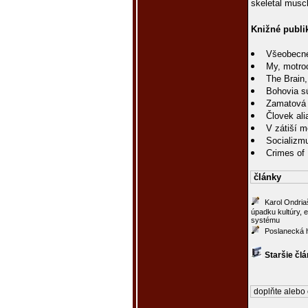
skeletal musc
Knižné publi
Všeobecné
My, motroc
The Brain,
Bohovia s
Zamatová 
Človek ali
V zátiší m
Socializmu
Crimes of
články
Karol Ondria
úpadku kultúry, 
systému
Poslanecká h
Staršie čl
doplňte alebo 