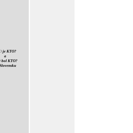
O
je KTO?
a
O
bol KTO?
Slovensku