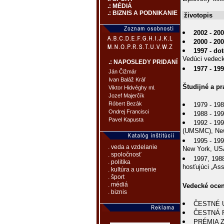
.: MÉDIÁ
.: BIZNIS A PODNIKANIE
životopis
2002 - 20
2000 - 20
1997 - do
Vedúci vedeck
.: NAPOSLEDY PRIDANÍ
1977 - 19
Ján Čižmár
Ivan Baláž Kráľ
Študijné a p
Viktor Hidvéghy ml.
Jozef Majerčík
Róbert Bezák
1979 - 19
Ondrej Francisci
1988 - 199
Pavel Kapusta
1992 - 199
(UMSMC), New
1995 - 199
. veda a vzdelanie
New York, US
. spoločnosť
1997, 1988
. politika
hosťujúci „As
. kultúra a umenie
. šport
. médiá
Vedecké ocen
. biznis
ČESTNÉ UZ
ČESTNÁ P
PRÉMIA ZA