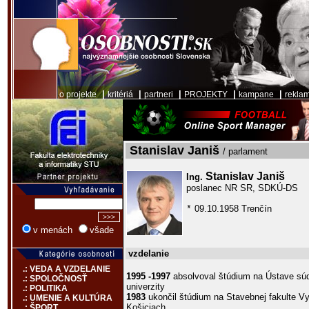
|
|
|
|
|
o projekte
kritériá
partneri
PROJEKTY
kampane
rekla
Stanislav Janiš
/ parlament
Stanislav Janiš
Ing.
poslanec NR SR, SDKÚ-DS
09.10.1958 Trenčín
*
v menách
všade
vzdelanie
.: VEDA A VZDELANIE
1995 -1997
absolvoval štúdium na Ústave súdn
.: SPOLOČNOSŤ
univerzity
.: POLITIKA
1983
ukončil štúdium na Stavebnej fakulte Vy
.: UMENIE A KULTÚRA
Košiciach
.: ŠPORT