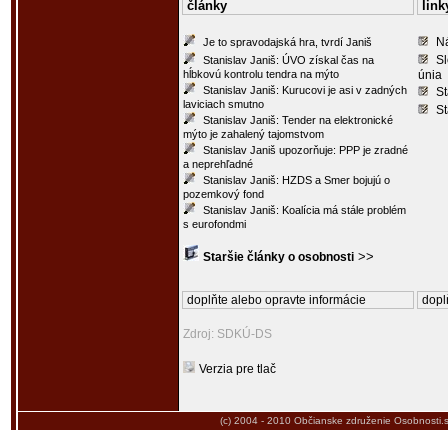
články
link
N
Je to spravodajská hra, tvrdí Janiš
Sl
Stanislav Janiš: ÚVO získal čas na
hĺbkovú kontrolu tendra na mýto
únia
Stanislav Janiš: Kurucovi je asi v zadných
St
laviciach smutno
St
Stanislav Janiš: Tender na elektronické
mýto je zahalený tajomstvom
Stanislav Janiš upozorňuje: PPP je zradné
a neprehľadné
Stanislav Janiš: HZDS a Smer bojujú o
pozemkový fond
Stanislav Janiš: Koalícia má stále problém
s eurofondmi
>>
Staršie články o osobnosti
doplňte alebo opravte informácie
dopl
Zdroj: SDKÚ-DS
Verzia pre tlač
(c) 2004 - 2010
Občianske združenie Osobnosti.