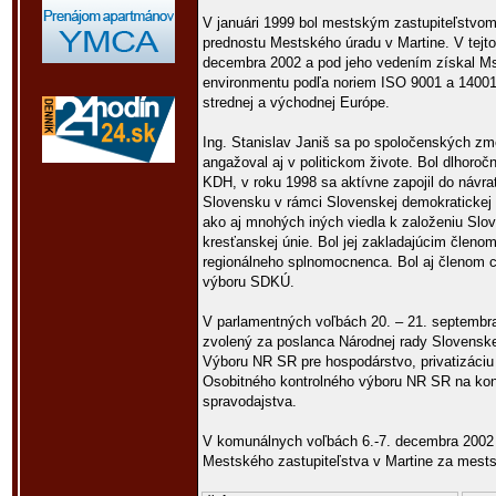
V januári 1999 bol mestským zastupiteľstvo
prednostu Mestského úradu v Martine. V tejto 
decembra 2002 a pod jeho vedením získal MsÚ 
environmentu podľa noriem ISO 9001 a 14001
strednej a východnej Európe.
Ing. Stanislav Janiš sa po spoločenských zm
angažoval aj v politickom živote. Bol dlhoro
KDH, v roku 1998 sa aktívne zapojil do návr
Slovensku v rámci Slovenskej demokratickej 
ako aj mnohých iných viedla k založeniu Slo
kresťanskej únie. Bol jej zakladajúcim členo
regionálneho splnomocnenca. Bol aj členom 
výboru SDKÚ.
V parlamentných voľbách 20. – 21. septembra
zvolený za poslanca Národnej rady Slovensk
Výboru NR SR pre hospodárstvo, privatizáciu
Osobitného kontrolného výboru NR SR na kont
spravodajstva.
V komunálnych voľbách 6.-7. decembra 2002 
Mestského zastupiteľstva v Martine za mests