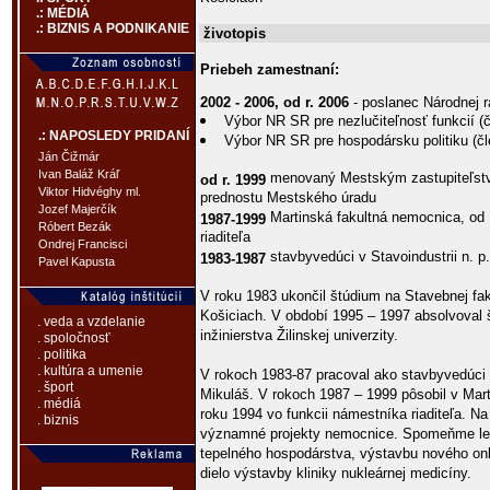
.: MÉDIÁ
.: BIZNIS A PODNIKANIE
životopis
Priebeh zamestnaní:
2002 - 2006, od r. 2006
- poslanec Národnej
Výbor NR SR pre nezlučiteľnosť funkcií (č
.: NAPOSLEDY PRIDANÍ
Výbor NR SR pre hospodársku politiku (čl
Ján Čižmár
Ivan Baláž Kráľ
menovaný Mestským zastupiteľstv
od r. 1999
Viktor Hidvéghy ml.
prednostu Mestského úradu
Jozef Majerčík
Martinská fakultná nemocnica, od 
1987-1999
Róbert Bezák
riaditeľa
Ondrej Francisci
stavbyvedúci v Stavoindustrii n. p
1983-1987
Pavel Kapusta
V roku 1983 ukončil štúdium na Stavebnej fak
Košiciach. V období 1995 – 1997 absolvoval
. veda a vzdelanie
inžinierstva Žilinskej univerzity.
. spoločnosť
. politika
. kultúra a umenie
V rokoch 1983-87 pracoval ako stavbyvedúci v
. šport
Mikuláš. V rokoch 1987 – 1999 pôsobil v Mart
. médiá
roku 1994 vo funkcii námestníka riaditeľa. N
. biznis
významné projekty nemocnice. Spomeňme len
tepelného hospodárstva, výstavbu nového onk
dielo výstavby kliniky nukleárnej medicíny.