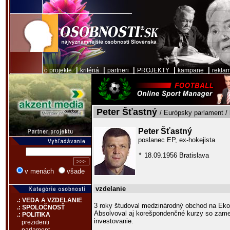
|
|
|
|
|
o projekte
kritériá
partneri
PROJEKTY
kampane
rekla
Peter Šťastný
/ Európsky parlament / 
Peter Šťastný
poslanec EP, ex-hokejista
18.09.1956 Bratislava
*
v menách
všade
vzdelanie
.: VEDA A VZDELANIE
3 roky študoval medzinárodný obchod na Ekon
.: SPOLOČNOSŤ
Absolvoval aj korešpondenčné kurzy so za
.: POLITIKA
investovanie.
prezidenti