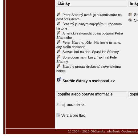
články
link
Si
Peter Šťastný uvažuje o kandidatúre na
post prezidenta
Sl
Šťastný je piatym najlepším Európanom
histórie
Americkí zákonodarcovia podporili Petra
Šťastného
Peter Šťastný: „Glen Hanlon je tu na to,
aby niečo dosiahol“
Slováci boli na dne. Spasil ich Šťastný
So srdcom na tri kusy. Tak hral Peter
Šťastný
Šťastný prestal drukovať slovenskému
hokeju
>>
Staršie články o osobnosti
doplňte alebo opravte informácie
doplň
Zdroj:
euractiv.sk
Verzia pre tlač
(c) 2004 - 2010
Občianske združenie Osobnosti.