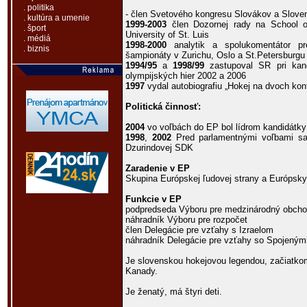
. politika
- člen Svetového kongresu Slovákov a Slove
. kultúra a umenie
1999-2003
člen Dozornej rady na School 
. šport
University of St. Luis
. médiá
1998-2000
analytik a spolukomentátor pr
. biznis
šampionáty v Zurichu, Oslo a St.Petersburgu
1994/95
a
1998/99
zastupoval SR pri kand
olympijských hier 2002 a 2006
1997
vydal autobiografiu „Hokej na dvoch kon
Politická činnosť:
2004
vo voľbách do EP bol lídrom kandidátk
1998
,
2002
Pred parlamentnými voľbami sa
Dzurindovej SDK
Zaradenie v EP
Skupina Európskej ľudovej strany a Európsk
Funkcie v EP
podpredseda Výboru pre medzinárodný obch
náhradník Výboru pre rozpočet
člen Delegácie pre vzťahy s Izraelom
náhradník Delegácie pre vzťahy so Spojeným
Je slovenskou hokejovou legendou, začiatkom
Kanady.
Je ženatý, má štyri deti.