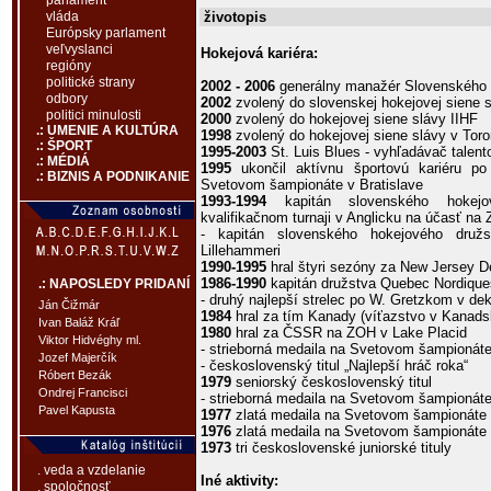
parlament
životopis
vláda
Európsky parlament
veľvyslanci
Hokejová kariéra:
regióny
politické strany
2002 - 2006
generálny manažér Slovenského 
odbory
2002
zvolený do slovenskej hokejovej siene 
politici minulosti
2000
zvolený do hokejovej siene slávy IIHF
.: UMENIE A KULTÚRA
1998
zvolený do hokejovej siene slávy v Toro
.: ŠPORT
1995-2003
St. Luis Blues - vyhľadávač talent
.: MÉDIÁ
1995
ukončil aktívnu športovú kariéru p
.: BIZNIS A PODNIKANIE
Svetovom šampionáte v Bratislave
1993-1994
kapitán slovenského hokej
kvalifikačnom turnaji v Anglicku na účasť na
- kapitán slovenského hokejového dru
Lillehammeri
1990-1995
hral štyri sezóny za New Jersey De
1986-1990
kapitán družstva Quebec Nordique
.: NAPOSLEDY PRIDANÍ
- druhý najlepší strelec po W. Gretzkom v d
Ján Čižmár
1984
hral za tím Kanady (víťazstvo v Kanads
Ivan Baláž Kráľ
1980
hral za ČSSR na ZOH v Lake Placid
Viktor Hidvéghy ml.
- strieborná medaila na Svetovom šampionát
Jozef Majerčík
- československý titul „Najlepší hráč roka“
Róbert Bezák
1979
seniorský československý titul
Ondrej Francisci
- strieborná medaila na Svetovom šampionát
Pavel Kapusta
1977
zlatá medaila na Svetovom šampionáte
1976
zlatá medaila na Svetovom šampionáte
1973
tri československé juniorské tituly
. veda a vzdelanie
Iné aktivity:
. spoločnosť