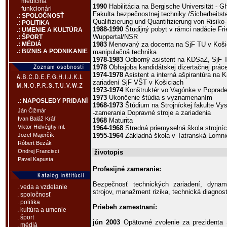
medicína
1990
Habilitácia na Bergische Universität - 
funkcionári
Fakulta bezpečnostnej techniky /Sicherheitste
.: SPOLOČNOSŤ
Qualifizierung und Quantifizierung von Risiko
.: POLITIKA
1988-1990
Študijný pobyt v rámci nadácie Fr
.: UMENIE A KULTÚRA
Wuppertal/NSR
.: ŠPORT
1983
Menovaný za docenta na SjF TU v Košic
.: MÉDIÁ
.: BIZNIS A PODNIKANIE
manipulačná technika
1978-1983
Odborný asistent na KDSaZ, SjF T
1978
Obhajoba kandidátskej dizertačnej prác
1974-1978
Asistent a interná ašpirantúra na 
zariadení SjF VŠT v Košiciach
1973-1974
Konštruktér vo Vagónke v Poprad
1973
Ukončenie štúdia s vyznamenaním
.: NAPOSLEDY PRIDANÍ
1968-1973
Štúdium na Strojníckej fakulte Vys
Ján Čižmár
-zamerania Dopravné stroje a zariadenia
Ivan Baláž Kráľ
1968
Maturita
Viktor Hidvéghy ml.
1964-1968
Stredná priemyselná škola strojní
1955-1964
Základná škola v Tatranská Lomni
Jozef Majerčík
Róbert Bezák
Ondrej Francisci
životopis
Pavel Kapusta
Profesijné zameranie:
Bezpečnosť technických zariadení, dynam
. veda a vzdelanie
strojov, manažment rizika, technická diagnost
. spoločnosť
. politika
Priebeh zamestnaní:
. kultúra a umenie
. šport
jún 2003
Opätovné zvolenie za prezidenta S
. médiá