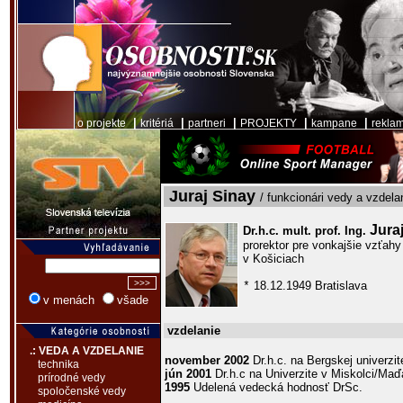
|
|
|
|
|
o projekte
kritériá
partneri
PROJEKTY
kampane
rekla
Juraj Sinay
/ funkcionári vedy a vzdela
Jura
Dr.h.c. mult. prof. Ing.
prorektor pre vonkajšie vzťahy
v Košiciach
18.12.1949 Bratislava
*
v menách
všade
vzdelanie
.: VEDA A VZDELANIE
november 2002
Dr.h.c. na Bergskej univerzi
technika
jún 2001
Dr.h.c na Univerzite v Miskolci/Maď
prírodné vedy
1995
Udelená vedecká hodnosť DrSc.
spoločenské vedy