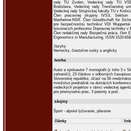
rady TU Zvolen, Vedeckej rady TU VŠ
Bratislava, Vedeckej rady Trenčianskej un
Vedeckej rady Strojníckej fakulty TU v Košici
Člen pracovnej skupiny IVSS, Sektion
Manheime-NSR. Člen Gesellschaft für Siche
pre bezpečnostnú techniku/ VDI Wupperta
hovoriacich profesorov Dopravnej techniky v 
Člen redakčnej rady Bezpečná práca, člen E
Ergonomics in Manufacturing, ISSN 1520-65
Jazyky:
Nemecky, čiastočne rusky a anglicky
tvorba
Autor a spoluautor 7 monografii (z toho 3 v S
zahraničí), 23 článkov v odborných časopisoc
Slovenskej republike, účasť na 56 medzináro
množstvo prednášok na domácich konferenciá
vedeckých projektov v rámci vedeckej agent
pre priemyselnú prax, 3 patenty a pod..
záujmy
Šport - alpské lyžovanie, plávanie
články
link