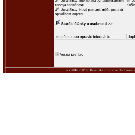
J
Juraj Sinay: Internet má byť akcelerátorom
rozvoja spoločnosti
Koši
Juraj Sinay: Nové poznanie môže posunúť
spoločnosť dopredu
>>
Staršie články o osobnosti
doplňte alebo opravte informácie
dopl
Verzia pre tlač
(c) 2004 - 2010
Občianske združenie Osobnosti.