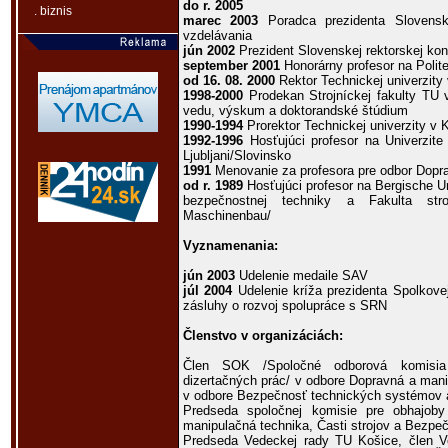
do r. 2005
. biznis
marec 2003
Poradca prezidenta Slovensk
vzdelávania
jún 2002
Prezident Slovenskej rektorskej kon
september 2001
Honorárny profesor na Polit
od 16. 08. 2000
Rektor Technickej univerzity
1998-2000
Prodekan Strojníckej fakulty TU 
vedu, výskum a doktorandské štúdium
1990-1994
Prorektor Technickej univerzity v 
1992-1996
Hosťujúci profesor na Univerzite
Ljubljani/Slovinsko
1991
Menovanie za profesora pre odbor Dopr
od r. 1989
Hosťujúci profesor na Bergische Un
bezpečnostnej techniky a Fakulta stroj
Maschinenbau/
Vyznamenania:
jún 2003
Udelenie medaile SAV
júl 2004
Udelenie kríža prezidenta Spolkove
zásluhy o rozvoj spolupráce s SRN
Členstvo v organizáciách:
Člen SOK /Spoločné odborová komisia
dizertačných prác/ v odbore Dopravná a man
v odbore Bezpečnosť technických systémov 
Predseda spoločnej komisie pre obhajob
manipulačná technika, Časti strojov a Bezpe
Predseda Vedeckej rady TU Košice, člen Ve