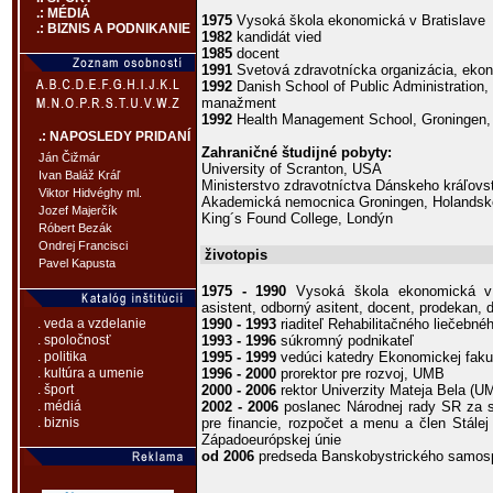
.: MÉDIÁ
1975
Vysoká škola ekonomická v Bratislave
.: BIZNIS A PODNIKANIE
1982
kandidát vied
1985
docent
1991
Svetová zdravotnícka organizácia, ekon
1992
Danish School of Public Administration
manažment
1992
Health Management School, Groningen,
.: NAPOSLEDY PRIDANÍ
Zahraničné študijné pobyty:
Ján Čižmár
University of Scranton, USA
Ivan Baláž Kráľ
Ministerstvo zdravotníctva Dánskeho kráľovs
Viktor Hidvéghy ml.
Akademická nemocnica Groningen, Holandsk
Jozef Majerčík
King´s Found College, Londýn
Róbert Bezák
Ondrej Francisci
životopis
Pavel Kapusta
1975 - 1990
Vysoká škola ekonomická v Br
asistent, odborný asitent, docent, prodekan, 
1990 - 1993
riaditeľ Rehabilitačného liečebn
. veda a vzdelanie
1993 - 1996
súkromný podnikateľ
. spoločnosť
1995 - 1999
vedúci katedry Ekonomickej fak
. politika
1996 - 2000
prorektor pre rozvoj, UMB
. kultúra a umenie
2000 - 2006
rektor Univerzity Mateja Bela (U
. šport
2002 - 2006
poslanec Národnej rady SR za 
. médiá
pre financie, rozpočet a menu a člen Stál
. biznis
Západoeurópskej únie
od 2006
predseda Banskobystrického samosp