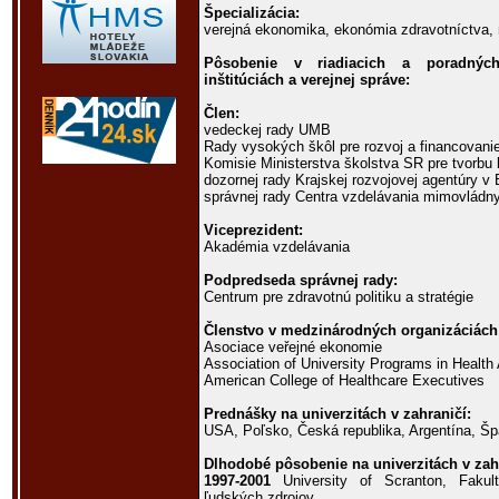
Špecializácia:
verejná ekonomika, ekonómia zdravotníctva,
Pôsobenie v riadiacich a poradnýc
inštitúciách a verejnej správe:
Člen:
vedeckej rady UMB
Rady vysokých škôl pre rozvoj a financovani
Komisie Ministerstva školstva SR pre tvorbu
dozornej rady Krajskej rozvojovej agentúry v 
správnej rady Centra vzdelávania mimovládny
Viceprezident:
Akadémia vzdelávania
Podpredseda správnej rady:
Centrum pre zdravotnú politiku a stratégie
Členstvo v medzinárodných organizáciách
Asociace veřejné ekonomie
Association of University Programs in Health 
American College of Healthcare Executives
Prednášky na univerzitách v zahraničí:
USA, Poľsko, Česká republika, Argentína, Šp
Dlhodobé pôsobenie na univerzitách v zah
1997-2001
University of Scranton, Fakult
ľudských zdrojov