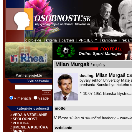
|
|
|
|
|
o projekte
kritériá
partneri
PROJEKTY
kampane
rekla
Milan Murgaš
/ regióny
Milan Murgaš
doc.Ing.
CS
bývalý rektor Univerzity Matej
predseda Banskobystrického 
10.07.1951 Banská Bystrica
*
v menách
všade
motto
.: VEDA A VZDELANIE
V živote sú len tri skutočné hodnoty – zdravie
.: SPOLOČNOSŤ
.: POLITIKA
.: UMENIE A KULTÚRA
vzdelanie
.: ŠPORT