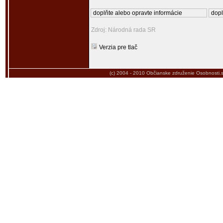
doplňte alebo opravte informácie
dopl
Zdroj: Národná rada SR
Verzia pre tlač
(c) 2004 - 2010
Občianske združenie Osobnosti.