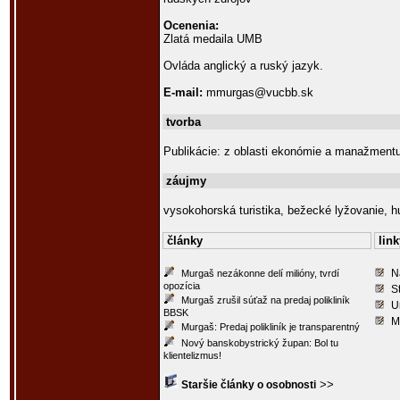
Ocenenia:
Zlatá medaila UMB
Ovláda anglický a ruský jazyk.
E-mail:
mmurgas@vucbb.sk
tvorba
Publikácie: z oblasti ekonómie a manažmentu
záujmy
vysokohorská turistika, bežecké lyžovanie, 
články
link
N
Murgaš nezákonne delí milióny, tvrdí
opozícia
S
Murgaš zrušil súťaž na predaj polikliník
U
BBSK
M
Murgaš: Predaj polikliník je transparentný
Nový banskobystrický župan: Bol tu
klientelizmus!
>>
Staršie články o osobnosti