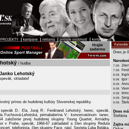
|
|
|
|
|
PROJEKTY
kampane
reklama
pridajte osobnosť
kontakt
Dnes je 0
Narodeni
ehotský
/ hudba
Zden
7.08.
Ferd
7.08.
Janko Lehotský
Ingr
8.08.
spevák, skladateľ
Igor
8.08.
Anna
8.08.
Vavr
9.08.
Imri
9.08.
Serg
9.08.
ivotný prínos do hudobnej kultúry Slovenskej republiky.
Štef
9.08.
, spevák D.: Ela, Juraj R.: Ferdinand Lehotský, herec, spevák,
Dnes má
la Fuchsová-Lehotská, primabalerína V.: konzervatórium: tanec,
Štefánia
964 založenie prvej hudobnej skupiny Young Quartet, Armádny
or v Prahe, spevák, 1966-67 zakladateľ a člen skupiny Reduta
Zajtra m
oncert, telefonista, člen skupiny Face, násl. Sexteta Ľuba Beláka,
Oskar