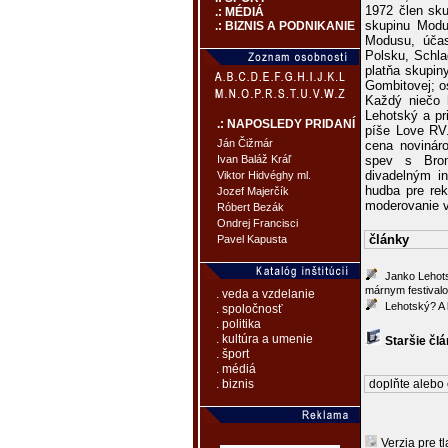
1972 člen sku
.: MÉDIÁ
skupinu Modus
.: BIZNIS A PODNIKANIE
Modusu, účas
Polsku, Schla
platňa skupin
Gombitovej; os
Každý niečo 
Lehotský a pr
.: NAPOSLEDY PRIDANÍ
píše Love RV.
Ján Čižmár
cena novináro
spev s Brom
Ivan Baláž Kráľ
divadelným i
Viktor Hidvéghy ml.
hudba pre rek
Jozef Majerčík
moderovanie v
Róbert Bezák
Ondrej Francisci
články
Pavel Kapusta
Janko Lehots
márnym festival
. veda a vzdelanie
Lehotský? A 
. spoločnosť
. politika
. kultúra a umenie
Staršie čl
. šport
. médiá
doplňte alebo 
. biznis
Verzia pre tl