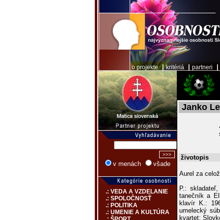
|
|
o projekte
kritériá
partneri
Janko L
životopis
v menách
všade
Aurel za celož
P.: skladateľ
.: VEDA A VZDELANIE
tanečník a El
.: SPOLOČNOSŤ
klavír K.: 1
.: POLITIKA
umelecký súb
.: UMENIE A KULTÚRA
kvartet; Slovk
.: ŠPORT