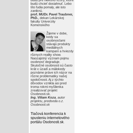
budú pre niekoho vzory, ktoré
budú chcieť dosiahnuť. Lebo
títo ľudia pomaly, ale isto
zaniknú.
prof. MUDr. Pavel Traubner,
PhD.
, dekan Lekárskej
fakulty Univerzity
Komenského
Žijeme v dobe,
kedy sa
osobnosťami
stávajú produkty
mediálnych
kampaní a hviezdy
rôznych reality show.
Naozajstný význam pojmu
osobnosť degraduje.
Skutočné osobnosti sú často
krát v úzadí a málokedy
poznáme práve ich názor na
rôzne problematiky našej
spoločnosti. Aj z týchto
dôvodov vznikla asi pred
troma rokmi myšlienka
zrealizovať projekt
Osobnosti.sk.
Ing. Viliam Koza
, autor
projektu, predseda o.z.
Osobnosti.sk
Tlačová konferencia k
spusteniu internetového
portálu Osobnosti.sk
.