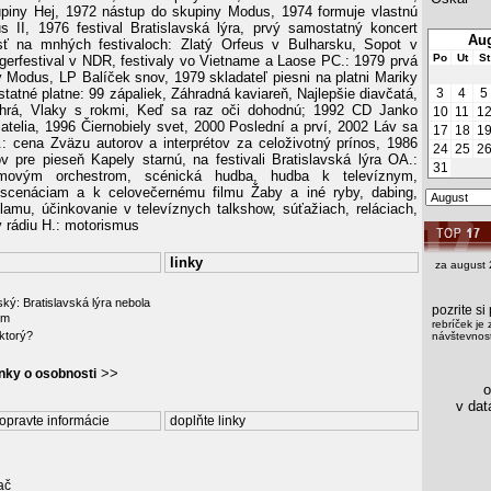
piny Hej, 1972 nástup do skupiny Modus, 1974 formuje vlastnú
 II, 1976 festival Bratislavská lýra, prvý samostatný koncert
Aug
ť na mnhých festivaloch: Zlatý Orfeus v Bulharsku, Sopot v
Po
Ut
St
gerfestival v NDR, festivaly vo Vietname a Laose PC.: 1979 prvá
y Modus, LP Balíček snov, 1979 skladateľ piesni na platni Mariky
tatné platne: 99 zápaliek, Záhradná kaviareň, Najlepšie diavčatá,
3
4
5
hrá, Vlaky s rokmi, Keď sa raz oči dohodnú; 1992 CD Janko
10
11
1
iatelia, 1996 Čiernobiely svet, 2000 Poslední a prví, 2002 Láv sa
17
18
1
: cena Zväzu autorov a interprétov za celoživotný prínos, 1986
24
25
2
v pre pieseň Kapely starnú, na festivali Bratislavská lýra OA.:
31
ovým orchestrom, scénická hudba, hudba k televíznym,
nscenáciam a k celovečernému filmu Žaby a iné ryby, dabing,
lamu, účinkovanie v televíznych talkshow, súťažiach, reláciach,
 rádiu H.: motorismus
linky
za august 
ký: Bratislavská lýra nebola
pozrite s
om
rebríček je 
ktorý?
návštevnost
>>
ánky o osobnosti
os
v data
opravte informácie
doplňte linky
ač