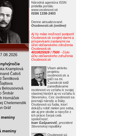
Národná agentúra ISSN
pridelila portálu
www.osobnosti.sk
ISSN 1338-2403
Denne aktualizované.
Osobnosti.sk (online)
Aj Vy máte možnosť podporiť
Osobnosti.sk svojimi darmi a
príspevkami zaslanými na
účet občianskeho združenia
Osobnosti.sk
4010825928 / 7500
- číslo
7.08.2026
účtu občianskeho združenia
Osobnosti.sk
ny/výročie
Vítam aktivitu
ka Kramplová
projektu
inand Čatloš
osobnosti.sk a
id Šenitková
páči sa mi.
Častokrát totiž
 Šajtlava
zanedbávame
 Belousovová
osobnosti vo vzťahu k svojej
o Šrobár
vlastnej histórií aj vo vzťahu k
Slovensku. Cez osobnosti sa
ch Hornáček
poznajú národy a štáty.
ej Chelemendik
Osobnosti sú ľudia, ktorí
an Gráf
dokážu robiť nielen pre seba,
ale aj pre okolie a navyše z
ich práce čerpá celá
 meniny
spoločnosť.
Ivan Gašparovič
, prezident
Slovenskej repulibky
á meniny
Osobnosti sú