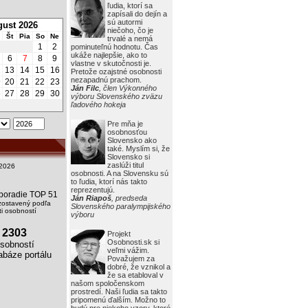
ľudia, ktorí sa
zapísali do dejín a
sú autormi
ust 2026
niečoho, čo je
Št
Pia
So
Ne
trvalé a nemá
1
2
pominuteľnú hodnotu. Čas
ukáže najlepšie, ako to
6
7
8
9
vlastne v skutočnosti je.
2
13
14
15
16
Pretože ozajstné osobnosti
nezapadnú prachom.
9
20
21
22
23
Ján Filc
, člen Výkonného
6
27
28
29
30
výboru Slovenského zväzu
ľadového hokeja
Pre mňa je
osobnosťou
Slovensko ako
také. Myslím si, že
Slovensko si
zaslúži titul
2026
osobnosti. A na Slovensku sú
to ľudia, ktorí nás takto
reprezentujú.
i poradie TOP 51
Ján Riapoš
, predseda
zostavený podľa
Slovenského paralympijského
i osobností
výboru
2303
Projekt
Osobnosti.sk si
obností
veľmi vážim.
báze portálu
Považujem za
dobré, že vznikol a
že sa etabloval v
našom spoločenskom
prostredí. Naši ľudia sa takto
pripomenú ďalším. Možno to