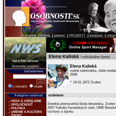
|
|
|
|
|
o projekte
kritériá
partneri
PROJEKTY
kampane
rekla
Elena Kaliská
/ individuálne športy
Elena Kaliská
vodná slalomárka, zlatá meda
2008
19.01.1972 Zvolen
*
v menách
všade
vzdelanie
.: VEDA A VZDELANIE
Stredná priemyselná škola drevárska, Zvolen
.: SPOLOČNOSŤ
2007 Fakulta humanitných vied, UMB Banská 
.: POLITIKA
výchovy a športu
.: UMENIE A KULTÚRA
.: ŠPORT