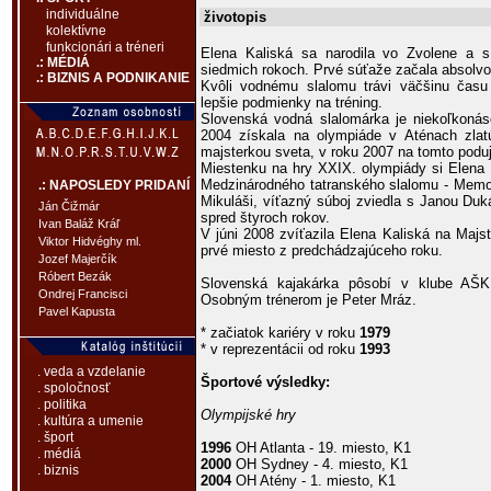
individuálne
životopis
kolektívne
funkcionári a tréneri
Elena Kaliská sa narodila vo Zvolene a
.: MÉDIÁ
siedmich rokoch. Prvé súťaže začala absolvo
.: BIZNIS A PODNIKANIE
Kvôli vodnému slalomu trávi väčšinu čas
lepšie podmienky na tréning.
Slovenská vodná slalomárka je niekoľkonás
2004 získala na olympiáde v Aténach zlat
majsterkou sveta, v roku 2007 na tomto poduja
Miestenku na hry XXIX. olympiády si Elena 
Medzinárodného tatranského slalomu - Memor
.: NAPOSLEDY PRIDANÍ
Mikuláši, víťazný súboj zviedla s Janou Duk
Ján Čižmár
spred štyroch rokov.
Ivan Baláž Kráľ
V júni 2008 zvíťazila Elena Kaliská na Majs
Viktor Hidvéghy ml.
prvé miesto z predchádzajúceho roku.
Jozef Majerčík
Róbert Bezák
Slovenská kajakárka pôsobí v klube AŠK
Ondrej Francisci
Osobným trénerom je Peter Mráz.
Pavel Kapusta
* začiatok kariéry v roku
1979
* v reprezentácii od roku
1993
. veda a vzdelanie
Športové výsledky:
. spoločnosť
. politika
Olympijské hry
. kultúra a umenie
. šport
1996
OH Atlanta - 19. miesto, K1
. médiá
2000
OH Sydney - 4. miesto, K1
. biznis
2004
OH Atény - 1. miesto, K1