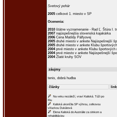
Svetový pohár
2005
celkové 1. miesto v SP
Ocenenia:
2010
štátne vyznamenanie - Rad Ľ. Štúra I. t
2007
najúspešnejšia slovenská kajakárka
2006
Cena Matildy Pálfyovej
2005
druhé miesto v ankete Najúspešnejší šp
2005
druhé miesto v ankete Klubu športovýc
2004
prvé miesto v ankete Klubu športových
2004
prvé miesto v ankete Najúspešnejší špo
2004
Zlaté kruhy SOV
záujmy
tenis, dobrá hudba
články
link
Na veku nezáleží, vraví Kaliská. Túži po
Riu
Kaliská ukončila SP výhrou, celkovou
víťazkou Dukátová
Elena Kaliská do Austrálie za slnkom a
rehabilitáciou