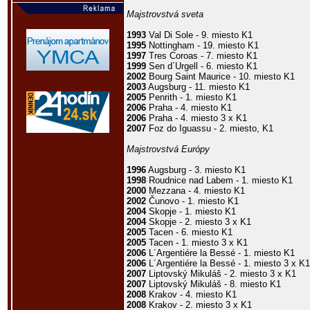
Majstrovstvá sveta
1993
Val Di Sole - 9. miesto K1
1995
Nottingham - 19. miesto K1
1997
Tres Coroas - 7. miesto K1
1999
Sen d´Urgell - 6. miesto K1
2002
Bourg Saint Maurice - 10. miesto K1
2003
Augsburg - 11. miesto K1
2005
Penrith - 1. miesto K1
2006
Praha - 4. miesto K1
2006
Praha - 4. miesto 3 x K1
2007
Foz do Iguassu - 2. miesto, K1
Majstrovstvá Európy
1996
Augsburg - 3. miesto K1
1998
Roudnice nad Labem - 1. miesto K1
2000
Mezzana - 4. miesto K1
2002
Čunovo - 1. miesto K1
2004
Skopje - 1. miesto K1
2004
Skopje - 2. miesto 3 x K1
2005
Tacen - 6. miesto K1
2005
Tacen - 1. miesto 3 x K1
2006
L´Argentiére la Bessé - 1. miesto K1
2006
L´Argentiére la Bessé - 1. miesto 3 x K1
2007
Liptovský Mikuláš - 2. miesto 3 x K1
2007
Liptovský Mikuláš - 8. miesto K1
2008
Krakov - 4. miesto K1
2008
Krakov - 2. miesto 3 x K1