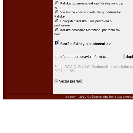
Kaliská: Zosmiešňovať sa? Nestojí mi to za
to
Vychádza kniha o živote zlatej medailistky
Kaliskej
Hokejistka Kaliská: Gól, prihrávka a
podrazenie
Kaliská nasleduje Martikána, pre tento rok
končí
>>
Staršie články o osobnosti
doplňte alebo opravte informácie
dopl
Zdroj: SOV; O. Gajdoš: Osobnosti slovenského šp
2007, s. 199
Verzia pre tlač
(c) 2004 - 2010
Občianske združenie Osobnosti.