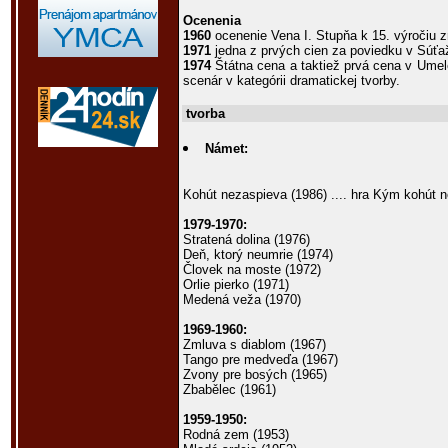
Ocenenia
1960
ocenenie Vena I. Stupňa k 15. výročiu 
1971
jedna z prvých cien za poviedku v Súťa
1974
Štátna cena a taktiež prvá cena v Umel
scenár v kategórii dramatickej tvorby.
tvorba
Námet:
Kohút nezaspieva (1986) .... hra Kým kohút 
1979-1970:
Stratená dolina (1976)
Deň, ktorý neumrie (1974)
Človek na moste (1972)
Orlie pierko (1971)
Medená veža (1970)
1969-1960:
Zmluva s diablom (1967)
Tango pre medveďa (1967)
Zvony pre bosých (1965)
Zbabělec (1961)
1959-1950:
Rodná zem (1953)