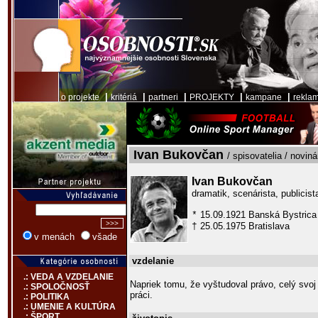
|
|
|
|
|
o projekte
kritériá
partneri
PROJEKTY
kampane
rekla
Ivan Bukovčan
/ spisovatelia / noviná
Ivan Bukovčan
dramatik, scenárista, publicist
15.09.1921 Banská Bystrica
*
25.05.1975 Bratislava
†
v menách
všade
vzdelanie
.: VEDA A VZDELANIE
Napriek tomu, že vyštudoval právo, celý svoj 
.: SPOLOČNOSŤ
práci.
.: POLITIKA
.: UMENIE A KULTÚRA
.: ŠPORT