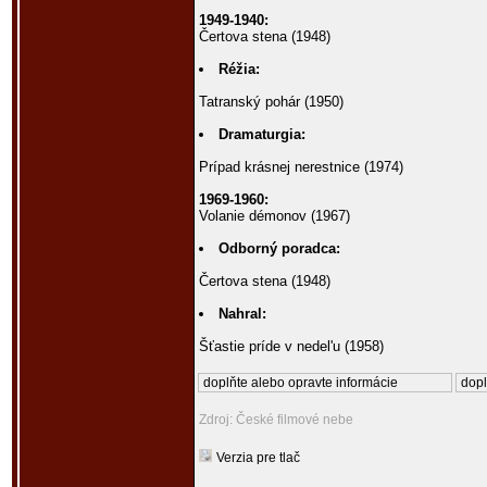
1949-1940:
Čertova stena (1948)
Réžia:
Tatranský pohár (1950)
Dramaturgia:
Prípad krásnej nerestnice (1974)
1969-1960:
Volanie démonov (1967)
Odborný poradca:
Čertova stena (1948)
Nahral:
Šťastie príde v nedel'u (1958)
doplňte alebo opravte informácie
dopl
Zdroj: České filmové nebe
Verzia pre tlač