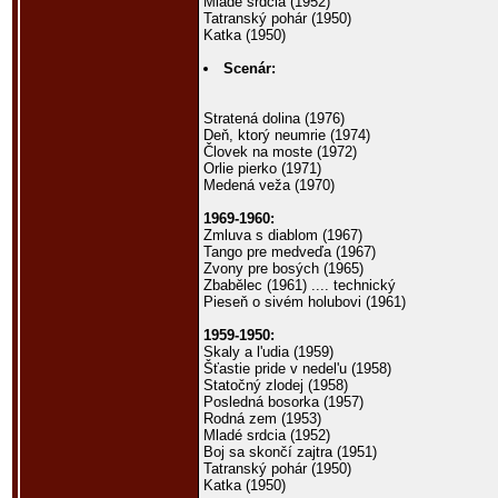
Mladé srdcia (1952)
Tatranský pohár (1950)
Katka (1950)
Scenár:
Stratená dolina (1976)
Deň, ktorý neumrie (1974)
Človek na moste (1972)
Orlie pierko (1971)
Medená veža (1970)
1969-1960:
Zmluva s diablom (1967)
Tango pre medveďa (1967)
Zvony pre bosých (1965)
Zbabělec (1961) .... technický
Pieseň o sivém holubovi (1961)
1959-1950:
Skaly a l'udia (1959)
Šťastie pride v nedel'u (1958)
Statočný zlodej (1958)
Posledná bosorka (1957)
Rodná zem (1953)
Mladé srdcia (1952)
Boj sa skončí zajtra (1951)
Tatranský pohár (1950)
Katka (1950)