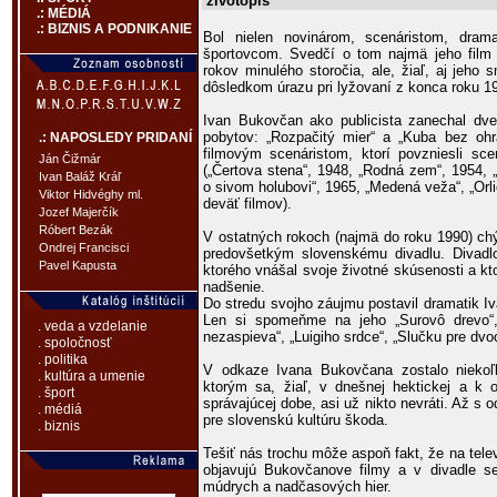
životopis
.: MÉDIÁ
.: BIZNIS A PODNIKANIE
Bol nielen novinárom, scenáristom, dram
športovcom. Svedčí o tom najmä jeho film 
rokov minulého storočia, ale, žiaľ, aj jeho
dôsledkom úrazu pri lyžovaní z konca roku 1
Ivan Bukovčan ako publicista zanechal dve
pobytov: „Rozpačitý mier“ a „Kuba bez ohr
.: NAPOSLEDY PRIDANÍ
filmovým scenáristom, ktorí povzniesli sce
Ján Čižmár
(„Čertova stena“, 1948, „Rodná zem“, 1954, 
Ivan Baláž Kráľ
o sivom holubovi“, 1965, „Medená veža“, „Orli
Viktor Hidvéghy ml.
deväť filmov).
Jozef Majerčík
Róbert Bezák
V ostatných rokoch (najmä do roku 1990) chý
Ondrej Francisci
predovšetkým slovenskému divadlu. Divad
Pavel Kapusta
ktorého vnášal svoje životné skúsenosti a k
nadšenie.
Do stredu svojho záujmu postavil dramatik 
Len si spomeňme na jeho „Surovô drevo“,
. veda a vzdelanie
nezaspieva“, „Luigiho srdce“, „Slučku pre dv
. spoločnosť
. politika
V odkaze Ivana Bukovčana zostalo niekoľ
. kultúra a umenie
ktorým sa, žiaľ, v dnešnej hektickej a 
. šport
správajúcej dobe, asi už nikto nevráti. Až s 
. médiá
pre slovenskú kultúru škoda.
. biznis
Tešiť nás trochu môže aspoň fakt, že na tel
objavujú Bukovčanove filmy a v divadle se
múdrych a nadčasových hier.