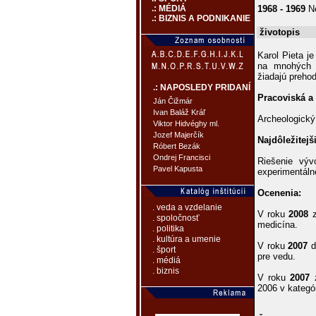
1968 - 1969
N
.: MÉDIÁ
.: BIZNIS A PODNIKANIE
životopis
Karol Pieta j
na mnohých 
žiadajú prehod
.: NAPOSLEDY PRIDANÍ
Pracoviská a
Ján Čižmár
Ivan Baláž Kráľ
Archeologický
Viktor Hidvéghy ml.
Jozef Majerčík
Najdôležitejš
Róbert Bezák
Ondrej Francisci
Riešenie výv
Pavel Kapusta
experimentáln
Ocenenia:
. veda a vzdelanie
V roku
2008
z
. spoločnosť
medicína.
. politika
. kultúra a umenie
V roku
2007
d
. šport
pre vedu.
. médiá
. biznis
V roku
2007
z
2006 v kategór