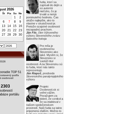
ľudia, ktorí sa
zapísali do dejín a
sú autormi
ust 2026
niečoho, čo je
Št
Pia
So
Ne
trvalé a nemá
1
2
pominuteľnú hodnotu. Čas
ukáže najlepšie, ako to
6
7
8
9
vlastne v skutočnosti je.
2
13
14
15
16
Pretože ozajstné osobnosti
nezapadnú prachom.
9
20
21
22
23
Ján Filc
, člen Výkonného
6
27
28
29
30
výboru Slovenského zväzu
ľadového hokeja
Pre mňa je
osobnosťou
Slovensko ako
také. Myslím si, že
Slovensko si
zaslúži titul
2026
osobnosti. A na Slovensku sú
to ľudia, ktorí nás takto
reprezentujú.
i poradie TOP 51
Ján Riapoš
, predseda
zostavený podľa
Slovenského paralympijského
i osobností
výboru
2303
Projekt
Osobnosti.sk si
obností
veľmi vážim.
báze portálu
Považujem za
dobré, že vznikol a
že sa etabloval v
našom spoločenskom
prostredí. Naši ľudia sa takto
pripomenú ďalším. Možno to