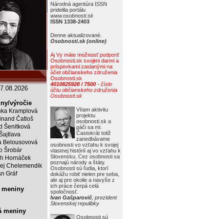
Národná agentúra ISSN
pridelila portálu
www.osobnosti.sk
ISSN 1338-2403
Denne aktualizované.
Osobnosti.sk (online)
Aj Vy máte možnosť podporiť
Osobnosti.sk svojimi darmi a
príspevkami zaslanými na
účet občianskeho združenia
Osobnosti.sk
4010825928 / 7500
- číslo
7.08.2026
účtu občianskeho združenia
Osobnosti.sk
ny/výročie
Vítam aktivitu
ka Kramplová
projektu
inand Čatloš
osobnosti.sk a
id Šenitková
páči sa mi.
Častokrát totiž
 Šajtlava
zanedbávame
 Belousovová
osobnosti vo vzťahu k svojej
o Šrobár
vlastnej histórií aj vo vzťahu k
Slovensku. Cez osobnosti sa
ch Hornáček
poznajú národy a štáty.
ej Chelemendik
Osobnosti sú ľudia, ktorí
an Gráf
dokážu robiť nielen pre seba,
ale aj pre okolie a navyše z
ich práce čerpá celá
 meniny
spoločnosť.
Ivan Gašparovič
, prezident
Slovenskej repulibky
á meniny
Osobnosti sú