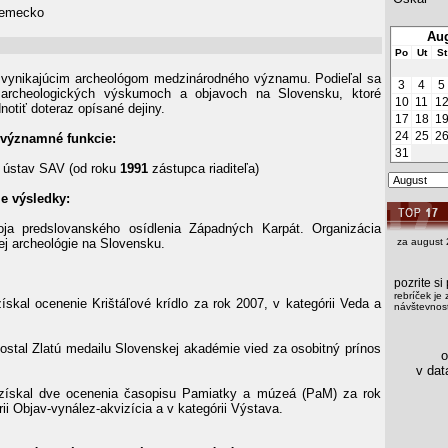
emecko
Aug
Po
Ut
St
e vynikajúcim archeológom medzinárodného významu. Podieľal sa
3
4
5
archeologických výskumoch a objavoch na Slovensku, ktoré
10
11
1
notiť doteraz opísané dejiny.
17
18
1
24
25
2
 významné funkcie:
31
 ústav SAV (od roku
1991
zástupca riaditeľa)
ie výsledky:
oja predslovanského osídlenia Západných Karpát. Organizácia
ej archeológie na Slovensku.
za august 
pozrite s
rebríček je 
ískal ocenenie Krištáľové krídlo za rok 2007, v kategórii Veda a
návštevnost
ostal Zlatú medailu Slovenskej akadémie vied za osobitný prínos
os
v data
ískal dve ocenenia časopisu Pamiatky a múzeá (PaM) za rok
ii Objav-vynález-akvizícia a v kategórii Výstava.