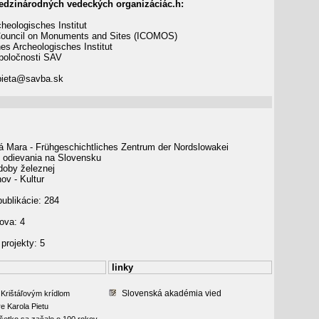
edzinárodných vedeckých organizáciác.h:
heologisches Institut
 Council on Monuments and Sites (ICOMOS)
es Archeologisches Institut
poločnosti SAV
pieta@savba.sk
á Mara - Frühgeschichtliches Zentrum der Nordslowakei
 odievania na Slovensku
oby železnej
ov - Kultur
ublikácie: 284
ova: 4
projekty: 5
linky
Slovenská akadémia vied
s Krištáľovým krídlom
 Karola Pietu