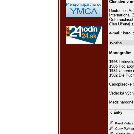
Členstvo v m
Deutsches Arc
International
Österreichisch
Člen Učenej s
e-mail:
karol.
tvorba
Monografie:
1996
Liptovsk
1985
Počiatky
1982
Umenie d
1982
Die Púch
Časopisecké p
Vedecká vých
Medzinárodné 
články
Karol Pieta 
Ceny PaM pre