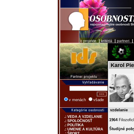
|
|
o projekte
kritériá
partneri
Karol Pi
v menách
všade
vzdelanie
.: VEDA A VZDELANIE
1964
Filozofic
.: SPOLOČNOSŤ
.: POLITIKA
Študijné poby
.: UMENIE A KULTÚRA
.: ŠPORT