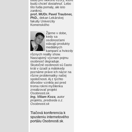
budú pre niekoho vzory, ktoré
budú chcieť dosiahnuť. Lebo
títo ľudia pomaly, ale isto
zaniknú.
prof. MUDr. Pavel Traubner,
PhD.
, dekan Lekárskej
fakulty Univerzity
Komenského
Žijeme v dobe,
kedy sa
osobnosťami
stávajú produkty
mediálnych
kampaní a hviezdy
rôznych reality show.
Naozajstný význam pojmu
osobnosť degraduje.
Skutočné osobnosti sú často
krát v úzadí a málokedy
poznáme práve ich názor na
rôzne problematiky našej
spoločnosti. Aj z týchto
dôvodov vznikla asi pred
troma rokmi myšlienka
zrealizovať projekt
Osobnosti.sk.
Ing. Viliam Koza
, autor
projektu, predseda o.z.
Osobnosti.sk
Tlačová konferencia k
spusteniu internetového
portálu Osobnosti.sk
.