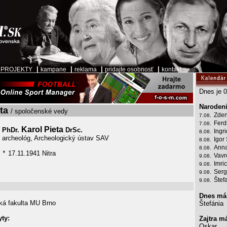
|
|
|
|
|
PROJEKTY
kampane
reklama
pridajte osobnosť
kontakt
Dnes je 0
Narodeni
eta
/ spoločenské vedy
Zden
7.08.
Ferd
7.08.
Karol Pieta
PhDr.
DrSc.
Ingr
8.08.
archeológ, Archeologický ústav SAV
Igor
8.08.
Anna
8.08.
17.11.1941 Nitra
*
Vavr
9.08.
Imri
9.08.
Serg
9.08.
Štef
9.08.
Dnes má
ká fakulta MU Brno
Štefánia
ty:
Zajtra m
Oskar