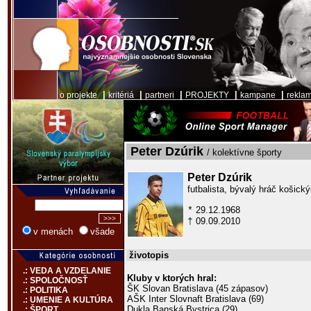
|
|
|
|
|
o projekte
kritériá
partneri
PROJEKTY
kampane
rekla
Peter Dzúrik
/ kolektívne športy
Peter Dzúrik
futbalista, bývalý hráč košický
29.12.1968
*
09.09.2010
†
v menách
všade
životopis
.: VEDA A VZDELANIE
Kluby v ktorých hral:
.: SPOLOČNOSŤ
ŠK Slovan Bratislava (45 zápasov)
.: POLITIKA
AŠK Inter Slovnaft Bratislava (69)
.: UMENIE A KULTÚRA
Dukla Banská Bystrica (29)
.: ŠPORT