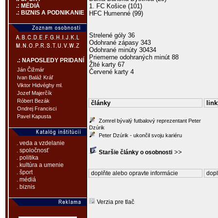
1. FC Košice (101)
.: MÉDIÁ
.: BIZNIS A PODNIKANIE
HFC Humenné (99)
Strelené góly 36
Odohrané zápasy 343
Odohrané minúty 30434
Priemerne odohraných minút 88
.: NAPOSLEDY PRIDANÍ
Žlté karty 67
Ján Čižmár
Červené karty 4
Ivan Baláž Kráľ
Viktor Hidvéghy ml.
Jozef Majerčík
Róbert Bezák
články
link
Ondrej Francisci
Pavel Kapusta
Zomrel bývalý futbalový reprezentant Peter
Dzúrik
Peter Dzúrik - ukončil svoju kariéru
. veda a vzdelanie
. spoločnosť
>>
Staršie články o osobnosti
. politika
. kultúra a umenie
. šport
doplňte alebo opravte informácie
dopl
. médiá
. biznis
Verzia pre tlač