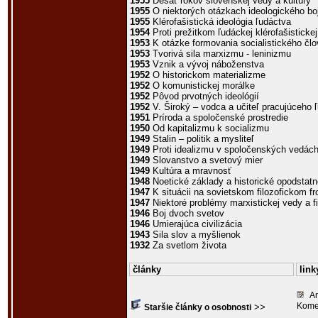
1955
Desať rokov slovenskej vedy a kultúry
1955
O niektorých otázkach ideologického bo
1955
Klérofašistická ideológia ľudáctva
1954
Proti prežitkom ľudáckej klérofašistickej
1953
K otázke formovania socialistického čl
1953
Tvorivá sila marxizmu - leninizmu
1953
Vznik a vývoj náboženstva
1952
O historickom materializme
1952
O komunistickej morálke
1952
Pôvod prvotných ideológií
1952
V. Široký – vodca a učiteľ pracujúceho 
1951
Príroda a spoločenské prostredie
1950
Od kapitalizmu k socializmu
1949
Stalin – politik a mysliteľ
1949
Proti idealizmu v spoločenských vedác
1949
Slovanstvo a svetový mier
1949
Kultúra a mravnosť
1948
Noetické základy a historické opodstatn
1947
K situácii na sovietskom filozofickom fr
1947
Niektoré problémy marxistickej vedy a fi
1946
Boj dvoch svetov
1946
Umierajúca civilizácia
1943
Sila slov a myšlienok
1932
Za svetlom života
články
link
An
Kome
>>
Staršie články o osobnosti