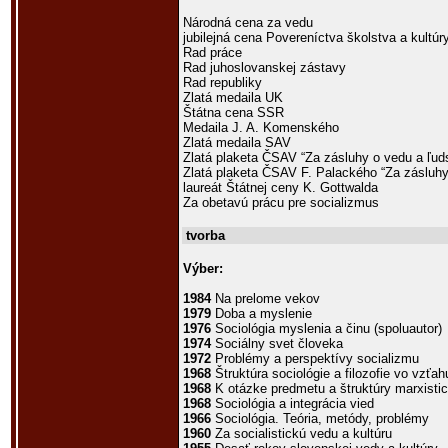
Národná cena za vedu
jubilejná cena Povereníctva školstva a kultúr
Rad práce
Rad juhoslovanskej zástavy
Rad republiky
Zlatá medaila UK
Štátna cena SSR
Medaila J. A. Komenského
Zlatá medaila SAV
Zlatá plaketa ČSAV “Za zásluhy o vedu a ľud
Zlatá plaketa ČSAV F. Palackého “Za zásluh
laureát Štátnej ceny K. Gottwalda
Za obetavú prácu pre socializmus
tvorba
Výber:
1984
Na prelome vekov
1979
Doba a myslenie
1976
Sociológia myslenia a činu (spoluautor)
1974
Sociálny svet človeka
1972
Problémy a perspektívy socializmu
1968
Štruktúra sociológie a filozofie vo vzťa
1968
K otázke predmetu a štruktúry marxistic
1968
Sociológia a integrácia vied
1966
Sociológia. Teória, metódy, problémy
1960
Za socialistickú vedu a kultúru