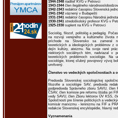
1944-1948
riaditeľ KVG v Petrovci
1943-1944
člen ilegálneho národnooslobodzov
1942-1943
redaktor časopisu Slovenská jedno
1941-1942
väznený v Budapešti
1931-1941
redaktor časopisu Národná jednota
1930-1941
stredoškolský profesor KVG v Pet
1925-1930
suplent na KVG v Petrovci
Sociológ, filozof, politológ a pedagóg. Poča
na rozvoji verejného a kultúrneho života 
príchode na Slovensko sa zameral na 
teoretických a ideologických problémov z obla
dejín kultúry, ateizmu. Na svoje rané prác
niektorých sociálnych tém, nadviazal v p
teoretických problémoch sociológie. Na un
sociológie, ktorej sľubný povojnový vývoj 
umŕtvený.
Členstvo vo vedeckých spoločnostiach a 
Predseda Slovenskej sociologickej spoločn
filozofie a sociológie SAV, predseda reda
podpredseda Správneho zboru SAVU, člen P
ČSAV, člen komisie pre reformu štúdia pri F
vedy SAVU, člen Zboru lektorov ÚV KSS, člen
Spoločnosti pre šírenie politických a vedecký
komisár marxizmu - leninizmu na FIF a PR
redakcie Slovenskej encyklopédie, hlavný red
Vyznamenania