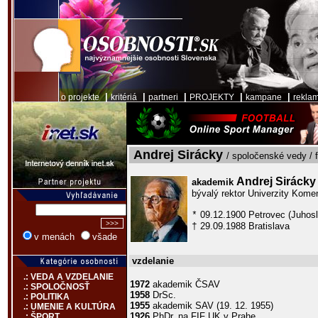
|
|
|
|
|
o projekte
kritériá
partneri
PROJEKTY
kampane
rekla
Andrej Sirácky
/ spoločenské vedy / 
Andrej Sirácky
akademik
bývalý rektor Univerzity Kome
09.12.1900 Petrovec (Juhosl
*
29.09.1988 Bratislava
†
v menách
všade
vzdelanie
.: VEDA A VZDELANIE
1972
akademik ČSAV
.: SPOLOČNOSŤ
1958
DrSc.
.: POLITIKA
1955
akademik SAV (19. 12. 1955)
.: UMENIE A KULTÚRA
1926
PhDr. na FIF UK v Prahe
.: ŠPORT