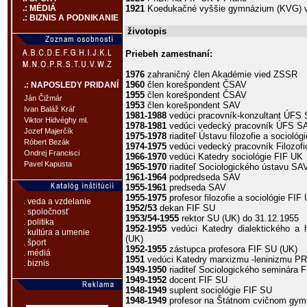
1921
Koedukačné vyššie gymnázium (KVG) v
.: MÉDIÁ
.: BIZNIS A PODNIKANIE
životopis
Priebeh zamestnaní:
1976
zahraničný člen Akadémie vied ZSSR
1960
člen korešpondent ČSAV
.: NAPOSLEDY PRIDANÍ
1955
člen korešpondent ČSAV
Ján Čižmár
1953
člen korešpondent SAV
Ivan Baláž Kráľ
1981-1988
vedúci pracovník-konzultant ÚFS
Viktor Hidvéghy ml.
1978-1981
vedúci vedecký pracovník ÚFS S
Jozef Majerčík
1975-1978
riaditeľ Ústavu filozofie a socioló
Róbert Bezák
1974-1975
vedúci vedecký pracovník Filozof
Ondrej Francisci
1966-1970
vedúci Katedry sociológie FIF UK
Pavel Kapusta
1965-1970
riaditeľ Sociologického ústavu SA
1961-1964
podpredseda SAV
1955-1961
predseda SAV
1955-1975
profesor filozofie a sociológie FIF
. veda a vzdelanie
1952/53
dekan FIF SU
. spoločnosť
1953/54-1955
rektor SU (UK) do 31.12.1955
. politika
1952-1955
vedúci Katedry dialektického a 
. kultúra a umenie
(UK)
. šport
1952-1955
zástupca profesora FIF SU (UK)
. médiá
1951
vedúci Katedry marxizmu -leninizmu P
. biznis
1949-1950
riaditeľ Sociologického seminára 
1949-1952
docent FIF SU
1948-1949
suplent sociológie FIF SU
1948-1949
profesor na Štátnom cvičnom gymn