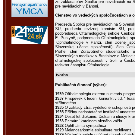
zo zakladateľov Spolku pre nevidiacich na S
pre nevidiacich v Báhoni.
Členstvo vo vedeckých spoločnostiach a 
Predseda Spolku pre nevidiacich na Slovens
SU, predseda revíznej komisie SU, pred
podpredseda Oftalmologickej sekcie Českosl
E. Purkyně, podpredseda Oftalmologickej spo
´Ophthalmologie v Paríži, člen Učenej spo
Slovenskej učenej spoločnosti), člen Česk
Prahe, člen Zdravotného študentského ú
Slovenských medikov v Bratislave a Matice s
oftalmologickej spoločnosti v Sofii a Česko
redaktor časopisu Oftalmologie.
tvorba
Publikačná činnosť (výber):
1939
Ofthalmoplegia externa nuclearis progre
1937
Příspěvek k léčení koniunktivitid. “Hex
stříbrnatého
1935
O základy ztrát výdělečné schopnosti p
1935
Příčiny nedostatečné instilační anaeste
1934
Deset let diokainu. Diokain a idiosynkra
1933
Primární karcinom slzného váčku
1932
Ophthalmia sympathica
1929
Melanosarkomia epibulbare recidivans
1929
Některé kapitoly o léčení chorob očních