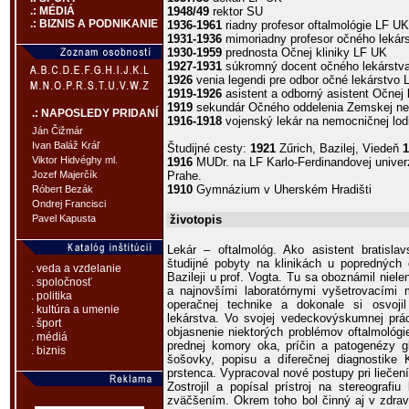
1948/49
rektor SU
.: MÉDIÁ
.: BIZNIS A PODNIKANIE
1936-1961
riadny profesor oftalmológie LF UK
1931-1936
mimoriadny profesor očného lekár
1930-1959
prednosta Očnej kliniky LF UK
1927-1931
súkromný docent očného lekárstva
1926
venia legendi pre odbor očné lekárstvo 
1919-1926
asistent a odborný asistent Očnej 
1919
sekundár Očného oddelenia Zemskej n
.: NAPOSLEDY PRIDANÍ
1916-1918
vojenský lekár na nemocničnej lod
Ján Čižmár
Ivan Baláž Kráľ
Študijné cesty:
1921
Zűrich, Bazilej, Viedeň
1
Viktor Hidvéghy ml.
1916
MUDr. na LF Karlo-Ferdinandovej univerzi
Prahe.
Jozef Majerčík
1910
Gymnázium v Uherském Hradišti
Róbert Bezák
Ondrej Francisci
životopis
Pavel Kapusta
Lekár – oftalmológ. Ako asistent bratislav
študijné pobyty na klinikách u popredných 
. veda a vzdelanie
Bazileji u prof. Vogta. Tu sa oboznámil niel
. spoločnosť
a najnovšími laboratórnymi vyšetrovacími 
. politika
operačnej technike a dokonale si osvoji
. kultúra a umenie
lekárstva. Vo svojej vedeckovýskumnej prác
. šport
objasnenie niektorých problémov oftalmoló
. médiá
prednej komory oka, príčin a patogenézy g
. biznis
šošovky, popisu a diferečnej diagnostike 
prstenca. Vypracoval nové postupy pri liečení
Zostrojil a popísal prístroj na stereograf
zväčšením. Okrem toho bol činný aj v zdravo