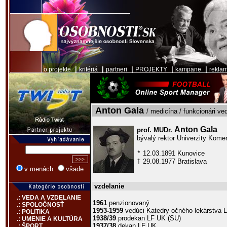
|
|
|
|
|
o projekte
kritériá
partneri
PROJEKTY
kampane
rekla
Anton Gala
/ medicína / funkcionári ve
Anton Gala
prof. MUDr.
bývalý rektor Univerzity Kome
12.03.1891 Kunovice
*
29.08.1977 Bratislava
†
v menách
všade
vzdelanie
.: VEDA A VZDELANIE
1961
penzionovaný
.: SPOLOČNOSŤ
1953-1959
vedúci Katedry očného lekárstva 
.: POLITIKA
1938/39
prodekan LF UK (SU)
.: UMENIE A KULTÚRA
1937/38
dekan LF UK
.: ŠPORT