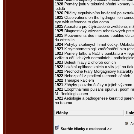
1928
Poměry jodu v tekutině pŕední komory li
jodidů
1926
Příčiny expulsívního krvácení po extrak
1925
Observations on the hydrogen ion concent
eye with reference to glaucoma
1925
Aparatura pro čtyřnásobné zvětšené, m
1925
Diagnostický význam rohoskových prst
1925
Mouvements des masses troubles du cris
du cristallin
1924
Pohyby zkalených hmot čočky. Orbikul
1923
K symptomatologii změďnatění oka (cha
1923
Poměry bílku a NaCl v punktátu a v reg
zvířat a očí lidských normálních i pathologic
1923
Bolesti hlavy z chorob očních
1922
Lokální aplikace kalcia a vliv její na tlak
1922
Přechodné tvary Morgagniovy katarakty
1922
Nebezpečí z prodlení u chorob očních
1922
Therapie kalciem
1921
Záhyby pouzdra čočky a jejich význam
1921
Exophthalmus pulsans spurius, podmíné
M. Recklinghausen
1921
Aetiologie a pathogenese keratitid pare
na trauma
články
link
An
>>
Staršie články o osobnosti