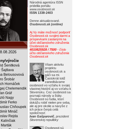
Národná agentúra ISSN
pridelila portálu
www.osobnosti.sk
ISSN 1338-2403
Denne aktualizované.
Osobnosti.sk (online)
Aj Vy máte možnosť podporiť
Osobnosti.sk svojimi darmi a
príspevkami zaslanými na
účet občianskeho združenia
Osobnosti.sk
4010825928 / 7500
- číslo
8.08.2026
účtu občianskeho združenia
Osobnosti.sk
ny/výročie
Vítam aktivitu
rid Šenitková
projektu
r Šajtlava
osobnosti.sk a
a Belousovová
páči sa mi.
Častokrát totiž
ro Šrobár
zanedbávame
ich Hornáček
osobnosti vo vzťahu k svojej
gej Chelemendik
vlastnej histórií aj vo vzťahu k
Slovensku. Cez osobnosti sa
fan Gráf
poznajú národy a štáty.
zló Nagy
Osobnosti sú ľudia, ktorí
dimír Ferko
dokážu robiť nielen pre seba,
ale aj pre okolie a navyše z
uslav Chňoupek
ich práce čerpá celá
dimír Mináč
spoločnosť.
oslav Rejda
Ivan Gašparovič
, prezident
Slovenskej repulibky
 Kalinčiak
 Marták
Osobnosti sú