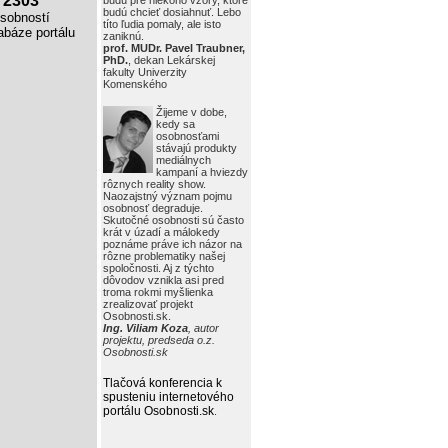
2303
budú pre niekoho vzory, ktoré
budú chcieť dosiahnuť. Lebo
obností
títo ľudia pomaly, ale isto
báze portálu
zaniknú.
prof. MUDr. Pavel Traubner,
PhD.
, dekan Lekárskej
fakulty Univerzity
Komenského
Žijeme v dobe,
kedy sa
osobnosťami
stávajú produkty
mediálnych
kampaní a hviezdy
rôznych reality show.
Naozajstný význam pojmu
osobnosť degraduje.
Skutočné osobnosti sú často
krát v úzadí a málokedy
poznáme práve ich názor na
rôzne problematiky našej
spoločnosti. Aj z týchto
dôvodov vznikla asi pred
troma rokmi myšlienka
zrealizovať projekt
Osobnosti.sk.
Ing. Viliam Koza
, autor
projektu, predseda o.z.
Osobnosti.sk
Tlačová konferencia k
spusteniu internetového
portálu Osobnosti.sk
.