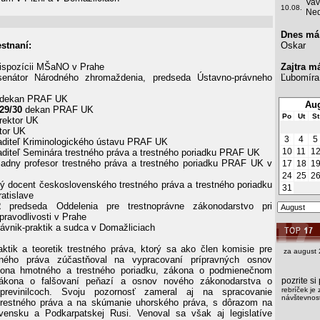
Vav
10.08.
Ned
Dnes má
stnaní:
Oskar
ispozícii MŠaNO v Prahe
Zajtra m
enátor Národného zhromaždenia, predseda Ústavno-právneho
Ľubomíra
dekan PRAF UK
Aug
29/30
dekan PRAF UK
Po
Ut
St
rektor UK
tor UK
3
4
5
aditeľ Kriminologického ústavu PRAF UK
10
11
1
aditeľ Seminára trestného práva a trestného poriadku PRAF UK
iadny profesor trestného práva a trestného poriadku PRAF UK v
17
18
1
24
25
2
 docent československého trestného práva a trestného poriadku
31
atislave
2
predseda Oddelenia pre trestnoprávne zákonodarstvo pri
pravodlivosti v Prahe
ávnik-praktik a sudca v Domažliciach
tik a teoretik trestného práva, ktorý sa ako člen komisie pre
za august 
tného práva zúčastňoval na vypracovaní prípravných osnov
kona hmotného a trestného poriadku, zákona o podmienečnom
zákona o falšovaní peňazí a osnov nového zákonodarstva o
pozrite s
rebríček je 
 previnilcoch. Svoju pozornosť zameral aj na spracovanie
návštevnost
trestného práva a na skúmanie uhorského práva, s dôrazom na
vensku a Podkarpatskej Rusi. Venoval sa však aj legislatíve