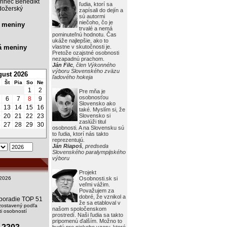
rinec Benedikt
ľudia, ktorí sa
ožerský
zapísali do dejín a
sú autormi
niečoho, čo je
 meniny
trvalé a nemá
pominuteľnú hodnotu. Čas
ukáže najlepšie, ako to
á meniny
vlastne v skutočnosti je.
Pretože ozajstné osobnosti
nezapadnú prachom.
Ján Filc
, člen Výkonného
výboru Slovenského zväzu
ust 2026
ľadového hokeja
Št
Pia
So
Ne
1
2
Pre mňa je
osobnosťou
6
7
8
9
Slovensko ako
2
13
14
15
16
také. Myslím si, že
9
20
21
22
23
Slovensko si
zaslúži titul
6
27
28
29
30
osobnosti. A na Slovensku sú
to ľudia, ktorí nás takto
reprezentujú.
Ján Riapoš
, predseda
Slovenského paralympijského
výboru
Projekt
2026
Osobnosti.sk si
veľmi vážim.
Považujem za
dobré, že vznikol a
i poradie TOP 51
že sa etabloval v
zostavený podľa
našom spoločenskom
i osobností
prostredí. Naši ľudia sa takto
pripomenú ďalším. Možno to