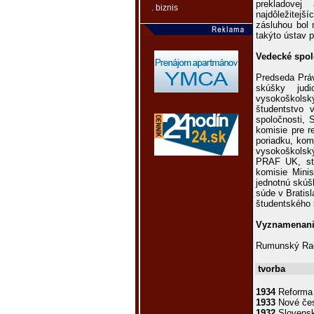
prekladovej
. biznis
najdôležitejš
zásluhou bol 
takýto ústav p
Vedecké spol
Predseda Práv
skúšky jud
vysokoškolský
študentstvo v
spoločnosti, 
komisie pre r
poriadku, kom
vysokoškolsk
PRAF UK, sta
komisie Minis
jednotnú skúš
súde v Bratis
študentského 
Vyznamenani
Rumunský Rad
tvorba
1934
Reforma 
1933
Nové čes
1932
Slovensk