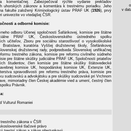
 a komentačnej. Zabezpečoval rýchle vydanie prekladov
os
ích uhorských zákonov a komentára k trestnému poriadku. Jeho
v data
na fakulte založený Kriminologický ústav PRAF UK (
1926
), prvý
ri univerzite vo vtedajšej ČSR.
očnosti a odborné komisie:
neho odboru Učenej spoločnosti Šafárikovej, komisie pre štátne
iciálne PRAF UK, Československého ústredného spolku
ch učiteľov, Zboru pre sociálnu starostlivosť o vysokoškolské
 Bratislave, kuratória Vyššej družstevnej školy, Štefánikovej
Slovenskej družstevnej rady, podpredseda Slovenskej unifikačnej
eformu trestného zákona, komisie pre reformu civilného súdneho
isie pre štátne skúšky judiciálne PRAF UK, Spoločnosti priateľov
ých študentov, člen komisie pre štátne skúšky štátovedecké
vebnej komisie UK, hospodárskej komisie UK, Extenzie UK,
terstva spravodlivosti pre reformu trestného práva, komisie pre
ku sudcovskú a advokátsku a pre skúšky sudcovské pri Vrchnom
lave, mimoriadny člen Českej akadémie vied a umení, čestný člen
spolku Právnik.
a:
 Vulturul Romaniei
trestního zákona v ČSR
koslovenské tlačové právo
ý trestní zákon a zákon přestupkový