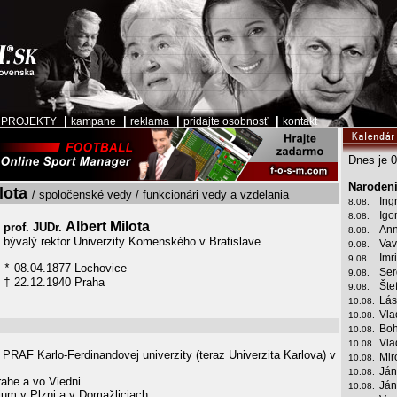
|
|
|
|
|
PROJEKTY
kampane
reklama
pridajte osobnosť
kontakt
Dnes je 0
Narodeni
lota
/ spoločenské vedy / funkcionári vedy a vzdelania
Ing
8.08.
Igo
8.08.
Albert Milota
prof. JUDr.
Ann
8.08.
bývalý rektor Univerzity Komenského v Bratislave
Vav
9.08.
Imr
9.08.
08.04.1877 Lochovice
*
Ser
9.08.
22.12.1940 Praha
†
Šte
9.08.
Lás
10.08.
Vla
10.08.
Boh
10.08.
Vla
10.08.
PRAF Karlo-Ferdinandovej univerzity (teraz Univerzita Karlova) v
Mir
10.08.
Ján
10.08.
rahe a vo Viedni
Ján
10.08.
m v Plzni a v Domažliciach