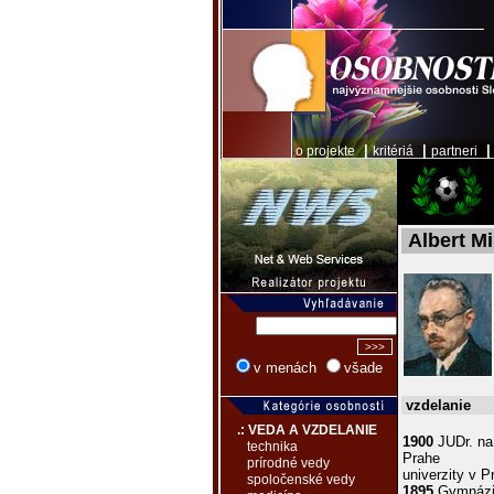
|
|
o projekte
kritériá
partneri
Albert Mi
v menách
všade
vzdelanie
.: VEDA A VZDELANIE
1900
JUDr. na 
technika
Prahe
prírodné vedy
univerzity v P
spoločenské vedy
1895
Gymnáziu