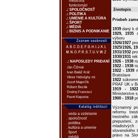
medicína
funkcionári
životopis
.: SPOLOČNOSŤ
.: POLITIKA
.: UMENIE A KULTÚRA
Priebeh zame
.: ŠPORT
.: MÉDIÁ
1939
daný k d
.: BIZNIS A PODNIKANIE
1929, 1935
s
výboru
1926/1927
pro
1925/1926, 19
1931/1932
pro
1930/1931
rek
1926 - 1938
ri
.: NAPOSLEDY PRIDANÍ
1922 - 1938
ri
Ján Čižmár
1922 - 1939
r
Ivan Baláž Kráľ
Bratislave
Viktor Hidvéghy ml.
1922
súkromný
Jozef Majerčík
PRAF UK v Br
Róbert Bezák
1919 - 192
Ondrej Francisci
Ministerstve s
Pavel Kapusta
1900 - 1918
pr
Významný prak
reformu tres
. veda a vzdelanie
trestného zá
. spoločnosť
prepustení, 
. politika
mladistvých
. kultúra a umenie
slovenského 
. šport
právo na Slo
. médiá