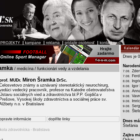
|
|
|
|
|
PROJEKTY
kampane
reklama
pridajte osobnosť
kontakt
Dnes je 0
Narodeni
ramka
/ medicína / funkcionári vedy a vzdelania
Zden
7.08.
Ferd
7.08.
Miron Šramka
prof. MUDr.
DrSc.
Ingr
8.08.
Celosvetovo známy a uznávaný stereotaktický neurochirurg,
Igor
8.08.
vedúci vedecký pracovník, profesor na Katedre ošetrovateľstva
Anna
8.08.
Ústavu sociálnych vied a zdravotníctva bl.P.P. Gojdiča v
Vavr
9.08.
Prešove, Vysokej školy zdravotníctva a sociálnej práce sv.
Imri
9.08.
Alžbety n.o. v Bratislave
Serg
9.08.
Štef
9.08.
opravte informácie
doplňte linky
Dnes má
Štefánia
kola zdravotnícka - Bratislava
Zajtra m
Oskar