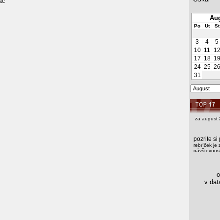
ač
Aug
Po
Ut
St
3
4
5
10
11
1
17
18
1
24
25
2
31
za august 
pozrite s
rebríček je 
návštevnost
os
v data