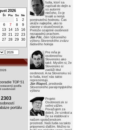
ľudia, ktorí sa
zapísali do dejín a
sú autormi
ust 2026
niečoho, čo je
Št
Pia
So
Ne
trvalé a nemá
1
2
pominuteľnú hodnotu. Čas
ukáže najlepšie, ako to
6
7
8
9
vlastne v skutočnosti je.
2
13
14
15
16
Pretože ozajstné osobnosti
nezapadnú prachom.
9
20
21
22
23
Ján Filc
, člen Výkonného
6
27
28
29
30
výboru Slovenského zväzu
ľadového hokeja
Pre mňa je
osobnosťou
Slovensko ako
také. Myslím si, že
Slovensko si
zaslúži titul
2026
osobnosti. A na Slovensku sú
to ľudia, ktorí nás takto
reprezentujú.
i poradie TOP 51
Ján Riapoš
, predseda
zostavený podľa
Slovenského paralympijského
i osobností
výboru
2303
Projekt
Osobnosti.sk si
obností
veľmi vážim.
báze portálu
Považujem za
dobré, že vznikol a
že sa etabloval v
našom spoločenskom
prostredí. Naši ľudia sa takto
pripomenú ďalším. Možno to