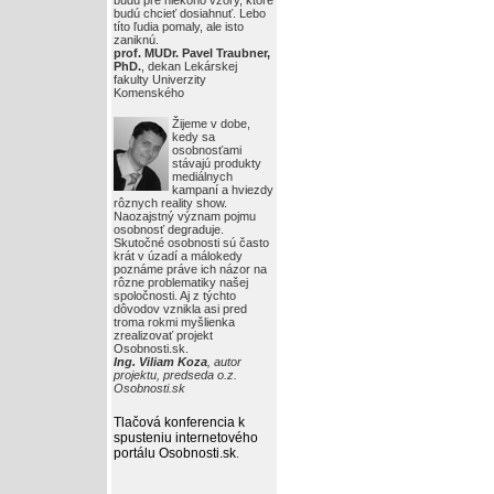
budú pre niekoho vzory, ktoré
budú chcieť dosiahnuť. Lebo
títo ľudia pomaly, ale isto
zaniknú.
prof. MUDr. Pavel Traubner,
PhD.
, dekan Lekárskej
fakulty Univerzity
Komenského
Žijeme v dobe,
kedy sa
osobnosťami
stávajú produkty
mediálnych
kampaní a hviezdy
rôznych reality show.
Naozajstný význam pojmu
osobnosť degraduje.
Skutočné osobnosti sú často
krát v úzadí a málokedy
poznáme práve ich názor na
rôzne problematiky našej
spoločnosti. Aj z týchto
dôvodov vznikla asi pred
troma rokmi myšlienka
zrealizovať projekt
Osobnosti.sk.
Ing. Viliam Koza
, autor
projektu, predseda o.z.
Osobnosti.sk
Tlačová konferencia k
spusteniu internetového
portálu Osobnosti.sk
.