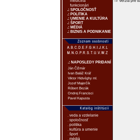
Verzia pre tl
medicína
funkcionári
.: SPOLOČNOSŤ
.: POLITIKA
.: UMENIE A KULTÚRA
.: ŠPORT
.: MÉDIÁ
.: BIZNIS A PODNIKANIE
.: NAPOSLEDY PRIDANÍ
Ján Čižmár
Ivan Baláž Kráľ
Viktor Hidvéghy ml.
Jozef Majerčík
Róbert Bezák
Ondrej Francisci
Pavel Kapusta
. veda a vzdelanie
. spoločnosť
. politika
. kultúra a umenie
. šport
. médiá