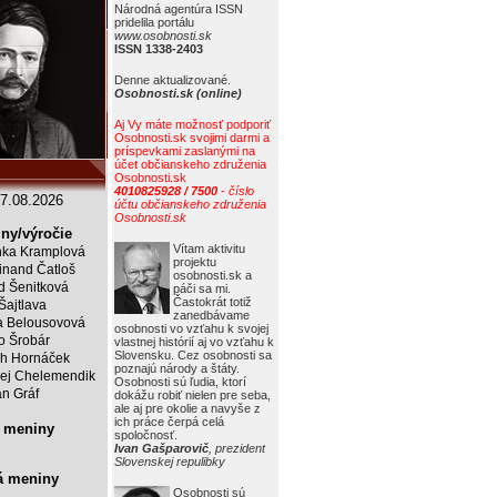
Národná agentúra ISSN
pridelila portálu
www.osobnosti.sk
ISSN 1338-2403
Denne aktualizované.
Osobnosti.sk (online)
Aj Vy máte možnosť podporiť
Osobnosti.sk svojimi darmi a
príspevkami zaslanými na
účet občianskeho združenia
Osobnosti.sk
4010825928 / 7500
- číslo
7.08.2026
účtu občianskeho združenia
Osobnosti.sk
ny/výročie
Vítam aktivitu
ka Kramplová
projektu
inand Čatloš
osobnosti.sk a
id Šenitková
páči sa mi.
Častokrát totiž
 Šajtlava
zanedbávame
 Belousovová
osobnosti vo vzťahu k svojej
o Šrobár
vlastnej histórií aj vo vzťahu k
Slovensku. Cez osobnosti sa
ch Hornáček
poznajú národy a štáty.
ej Chelemendik
Osobnosti sú ľudia, ktorí
an Gráf
dokážu robiť nielen pre seba,
ale aj pre okolie a navyše z
ich práce čerpá celá
 meniny
spoločnosť.
Ivan Gašparovič
, prezident
Slovenskej repulibky
á meniny
Osobnosti sú