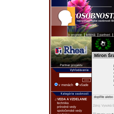
|
|
o projekte
kritériá
partneri
Miron Š
v menách
všade
doplňte alebo 
.: VEDA A VZDELANIE
technika
Zdroj: Vysoká š
prírodné vedy
spoločenské vedy