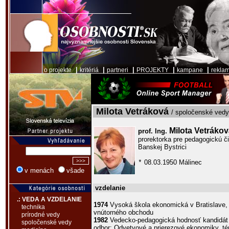
|
|
|
|
|
o projekte
kritériá
partneri
PROJEKTY
kampane
rekla
Milota Vetráková
/ spoločenské vedy 
Milota Vetráko
prof. Ing.
prorektorka pre pedagogickú č
Banskej Bystrici
08.03.1950 Málinec
*
v menách
všade
vzdelanie
.: VEDA A VZDELANIE
1974
Vysoká škola ekonomická v Bratislave, 
technika
vnútorného obchodu
prírodné vedy
1982
Vedecko-pedagogická hodnosť kandidát 
spoločenské vedy
odbor: Odvetvové a prierezové ekonomiky, t