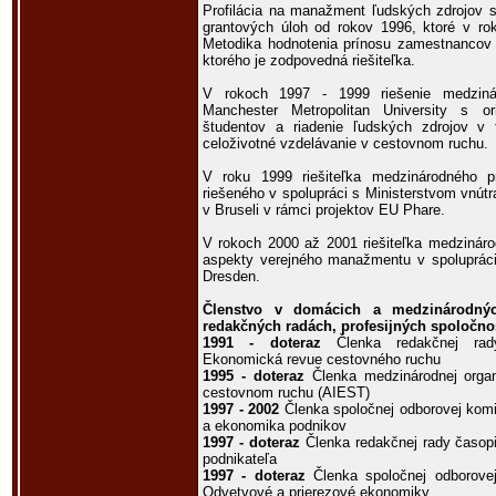
Profilácia na manažment ľudských zdrojov sa
grantových úloh od rokov 1996, ktoré v ro
Metodika hodnotenia prínosu zamestnancov 
ktorého je zodpovedná riešiteľka.
V rokoch 1997 - 1999 riešenie medziná
Manchester Metropolitan University s or
študentov a riadenie ľudských zdrojov v
celoživotné vzdelávanie v cestovnom ruchu.
V roku 1999 riešiteľka medzinárodného p
riešeného v spolupráci s Ministerstvom vnú
v Bruseli v rámci projektov EU Phare.
V rokoch 2000 až 2001 riešiteľka medziná
aspekty verejného manažmentu v spoluprác
Dresden.
Členstvo v domácich a medzinárodnýc
redakčných radách, profesijných spoločno
1991 - doteraz
Členka redakčnej rady
Ekonomická revue cestovného ruchu
1995 - doteraz
Členka medzinárodnej organ
cestovnom ruchu (AIEST)
1997 - 2002
Členka spoločnej odborovej komi
a ekonomika podnikov
1997 - doteraz
Členka redakčnej rady časop
podnikateľa
1997 - doteraz
Členka spoločnej odborove
Odvetvové a prierezové ekonomiky