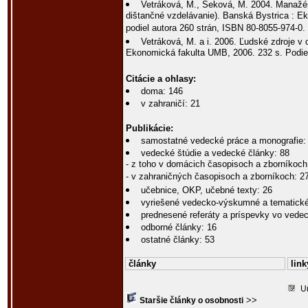
Vetráková, M., Seková, M. 2004. Manažé
dištančné vzdelávanie). Banská Bystrica : E
podiel autora 260 strán, ISBN 80-8055-974-0.
Vetráková, M. a i. 2006. Ľudské zdroje v 
Ekonomická fakulta UMB, 2006. 232 s. Podiel
Citácie a ohlasy:
doma: 146
v zahraničí: 21
Publikácie:
samostatné vedecké práce a monografie:
vedecké štúdie a vedecké články: 88
- z toho v domácich časopisoch a zborníkoch
- v zahraničných časopisoch a zborníkoch: 2
učebnice, OKP, učebné texty: 26
vyriešené vedecko-výskumné a tematické
prednesené referáty a príspevky vo vede
odborné články: 16
ostatné články: 53
články
link
U
>>
Staršie články o osobnosti