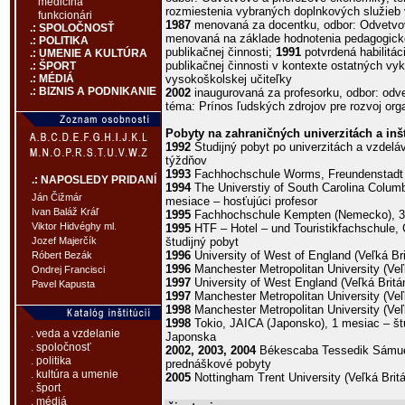
medicína
rozmiestenia vybraných doplnkových služieb 
funkcionári
1987
menovaná za docentku, odbor: Odvetvov
.: SPOLOČNOSŤ
menovaná na základe hodnotenia pedagogickej
.: POLITIKA
publikačnej činnosti;
1991
potvrdená habilitác
.: UMENIE A KULTÚRA
publikačnej činnosti v kontexte ostatných vyk
.: ŠPORT
vysokoškolskej učiteľky
.: MÉDIÁ
.: BIZNIS A PODNIKANIE
2002
inaugurovaná za profesorku, odbor: odv
téma: Prínos ľudských zdrojov pre rozvoj org
Pobyty na zahraničných univerzitách a inšt
1992
Študijný pobyt po univerzitách a vzdelá
týždňov
1993
Fachhochschule Worms, Freundenstadt (
.: NAPOSLEDY PRIDANÍ
1994
The Universtiy of South Carolina Columb
Ján Čižmár
mesiace – hosťujúci profesor
Ivan Baláž Kráľ
1995
Fachhochschule Kempten (Nemecko), 3 t
Viktor Hidvéghy ml.
1995
HTF – Hotel – und Touristikfachschule, C
študijný pobyt
Jozef Majerčík
1996
University of West of England (Veľká Brit
Róbert Bezák
1996
Manchester Metropolitan University (Veľk
Ondrej Francisci
1997
University of West England (Veľká Britán
Pavel Kapusta
1997
Manchester Metropolitan University (Veľk
1998
Manchester Metropolitan University (Veľk
1998
Tokio, JAICA (Japonsko), 1 mesiac – štu
. veda a vzdelanie
Japonska
. spoločnosť
2002, 2003, 2004
Békescaba Tessedik Sámuel
. politika
prednáškové pobyty
. kultúra a umenie
2005
Nottingham Trent University (Veľká Brit
. šport
. médiá