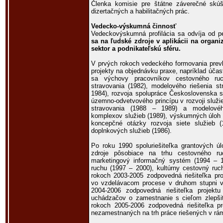
Členka komisie pre štátne záverečné skúš
dizertačných a habilitačných prác.
Vedecko-výskumná činnosť
Vedeckovýskumná profilácia sa odvíja od p
sa na ľudské zdroje v aplikácii na organi
sektor a podnikateľskú sféru.
V prvých rokoch vedeckého formovania prevl
projekty na objednávku praxe, napríklad účas
sa výchovy pracovníkov cestovného ruc
stravovania (1982), modelového riešenia s
1984), rozvoja spolupráce Československa s 
územno-odvetvového princípu v rozvoji služ
stravovania (1988 – 1989) a modelového 
komplexov služieb (1989), výskumných úloh p
koncepčné otázky rozvoja siete služieb 
doplnkových služieb (1986).
Po roku 1990 spoluriešiteľka grantových
zdroje pôsobiace na trhu cestovného r
marketingový informačný systém (1994 – 19
ruchu (1997 – 2000), kultúrny cestovný ru
rokoch 2003-2005 zodpovedná riešiteľka pro
vo vzdelávacom procese v druhom stupni v
2004-2006 zodpovedná riešiteľka projekt
uchádzačov o zamestnanie s cieľom zlepšiť
rokoch 2005-2006 zodpovedná riešiteľka pro
nezamestnaných na trh práce riešených v rá