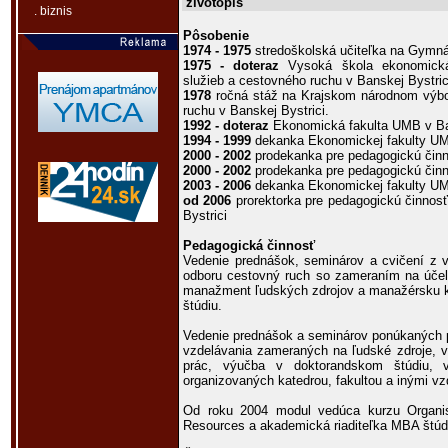
životopis
. biznis
Pôsobenie
1974 - 1975
stredoškolská učiteľka na Gymná
1975 - doteraz
Vysoká škola ekonomická 
služieb a cestovného ruchu v Banskej Bystric
1978
ročná stáž na Krajskom národnom výbo
ruchu v Banskej Bystrici.
1992 - doteraz
Ekonomická fakulta UMB v Ban
1994 - 1999
dekanka Ekonomickej fakulty UM
2000 - 2002
prodekanka pre pedagogickú čin
2000 - 2002
prodekanka pre pedagogickú čin
2003 - 2006
dekanka Ekonomickej fakulty UM
od 2006
prorektorka pre pedagogickú činnosť
Bystrici
Pedagogická činnosť
Vedenie prednášok, seminárov a cvičení z 
odboru cestovný ruch so zameraním na účel
manažment ľudských zdrojov a manažérsku 
štúdiu.
Vedenie prednášok a seminárov ponúkaných 
vzdelávania zameraných na ľudské zdroje, 
prác, výučba v doktorandskom štúdiu, v
organizovaných katedrou, fakultou a inými vzd
Od roku 2004 modul vedúca kurzu Organ
Resources a akademická riaditeľka MBA štú