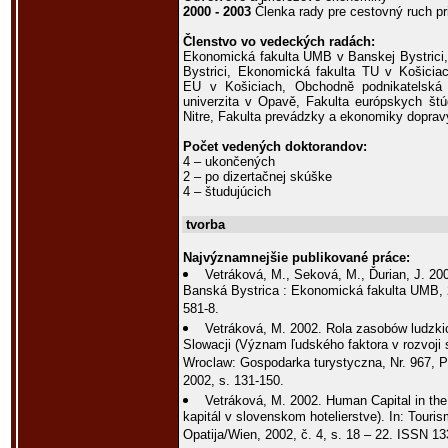
2000 - 2003
Členka rady pre cestovný ruch pr
Členstvo vo vedeckých radách:
Ekonomická fakulta UMB v Banskej Bystrici,
Bystrici, Ekonomická fakulta TU v Košicia
EU v Košiciach, Obchodně podnikatelská 
univerzita v Opavě, Fakulta európskych štú
Nitre, Fakulta prevádzky a ekonomiky dopravy
Počet vedených doktorandov:
4 – ukončených
2 – po dizertačnej skúške
4 – študujúcich
tvorba
Najvýznamnejšie publikované práce:
Vetráková, M., Seková, M., Ďurian, J. 200
Banská Bystrica : Ekonomická fakulta UMB, 
581-8.
Vetráková, M. 2002. Rola zasobów ludzki
Slowacji (Význam ľudského faktora v rozvoji 
Wroclaw: Gospodarka turystyczna, Nr. 967, 
2002, s. 131-150.
Vetráková, M. 2002. Human Capital in the
kapitál v slovenskom hotelierstve). In: Tour
Opatija/Wien, 2002, č. 4, s. 18 – 22. ISSN 1