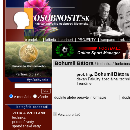
|
|
|
|
|
o projekte
kritériá
partneri
PROJEKTY
kampane
rekla
Bohumil Bátora
/ technika / funkcion
Bohumil Bátora
prof. Ing.
dekan Fakulty špeciálnej techni
Trenčíne
v menách
všade
doplňte alebo opravte informácie
doplň
.: VEDA A VZDELANIE
Verzia pre tlač
technika
prírodné vedy
spoločenské vedy