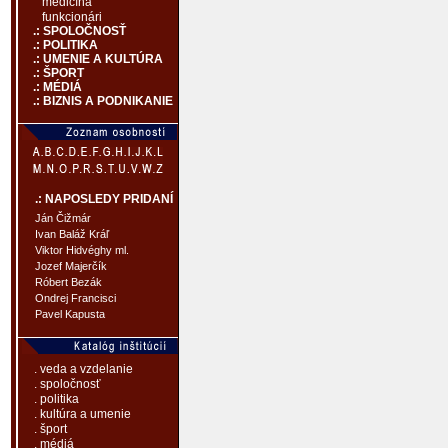
medicína
funkcionári
.: SPOLOČNOSŤ
.: POLITIKA
.: UMENIE A KULTÚRA
.: ŠPORT
.: MÉDIÁ
.: BIZNIS A PODNIKANIE
.: NAPOSLEDY PRIDANÍ
Ján Čižmár
Ivan Baláž Kráľ
Viktor Hidvéghy ml.
Jozef Majerčík
Róbert Bezák
Ondrej Francisci
Pavel Kapusta
. veda a vzdelanie
. spoločnosť
. politika
. kultúra a umenie
. šport
. médiá