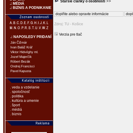
>>
Staršie články o osobnosti
.: MÉDIÁ
.: BIZNIS A PODNIKANIE
doplňte alebo opravte informácie
dopl
Zdroj: TU - Košice
Verzia pre tlač
.: NAPOSLEDY PRIDANÍ
Ján Čižmár
Ivan Baláž Kráľ
Viktor Hidvéghy ml.
Jozef Majerčík
Róbert Bezák
Ondrej Francisci
Pavel Kapusta
. veda a vzdelanie
. spoločnosť
. politika
. kultúra a umenie
. šport
. médiá
. biznis