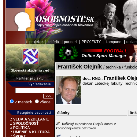
|
|
|
|
|
o projekte
kritériá
partneri
PROJEKTY
kampane
rekla
František Olejník
/ technika / funkci
František Olej
doc. RNDr.
dekan Leteckej fakulty Technic
v menách
všade
články
link
.: VEDA A VZDELANIE
.: SPOLOČNOSŤ
Košický exposlanec Olejník dostal v
.: POLITIKA
korupčnej kauze päť rokov
.: UMENIE A KULTÚRA
.: ŠPORT