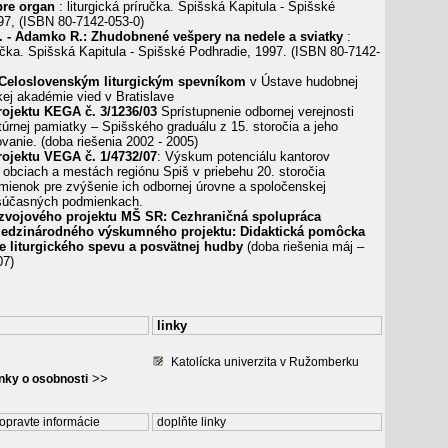
re organ
: liturgická príručka. Spišská Kapitula - Spišské
97, (ISBN 80-7142-053-0)
. - Adamko R.: Zhudobnené vešpery na nedele a sviatky
:
ručka. Spišská Kapitula - Spišské Podhradie, 1997. (ISBN 80-7142-
 Celoslovenským liturgickým spevníkom
v Ústave hudobnej
ej akadémie vied v Bratislave
rojektu KEGA č. 3/1236/03
Sprístupnenie odbornej verejnosti
túrnej pamiatky – Spišského graduálu z 15. storočia a jeho
ovanie. (doba riešenia 2002 - 2005)
rojektu VEGA č. 1/4732/07
: Výskum potenciálu kantorov
 obciach a mestách regiónu Spiš v priebehu 20. storočia
mienok pre zvýšenie ich odbornej úrovne a spoločenskej
 súčasných podmienkach.
zvojového projektu MŠ SR: Cezhraničná spolupráca
medzinárodného výskumného projektu: Didaktická pomôcka
e liturgického spevu a posvätnej hudby
(doba riešenia máj –
07)
linky
Katolícka univerzita v Ružomberku
>>
ánky o osobnosti
opravte informácie
doplňte linky