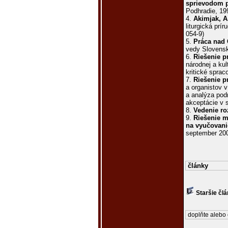
sprievodom p
Podhradie, 19
4.
Akimjak, A
liturgická prí
054-9)
5.
Práca nad
vedy Slovensk
6.
Riešenie p
národnej a kul
kritické sprac
7.
Riešenie p
a organistov v
a analýza pod
akceptácie v
8.
Vedenie ro
9.
Riešenie 
na vyučovani
september 20
články
Staršie čl
doplňte alebo 