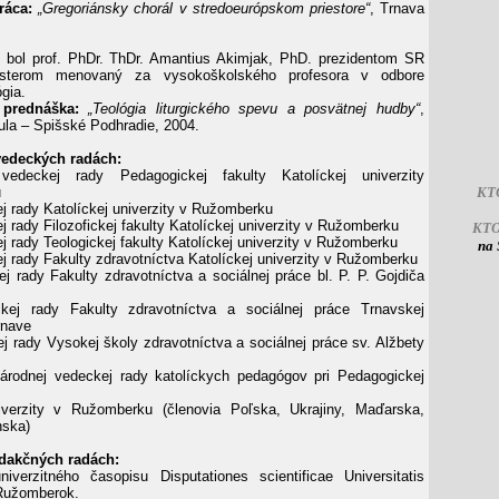
ráca:
„Gregoriánsky chorál v stredoeurópskom pries­tore“
, Trnava
4 bol prof. PhDr. ThDr. Amantius Akimjak, PhD. prezidentom SR
sterom menovaný za vysokoškolského profesora v odbore
ógia.
 prednáška:
„Teológia liturgického spevu a posvätnej hudby“
,
ula – Spišské Podhradie, 2004.
vedeckých radách:
vedeckej rady Pedagogickej fakulty Katolíckej univerzity
u
KT
ej rady Katolíckej univerzity v Ružomberku
j rady Filozofickej fakulty Katolíckej univerzity v Ružomberku
KT
j rady Teologickej fakulty Katolíckej univerzity v Ružomberku
na 
ej rady Fakulty zdravotníctva Katolíckej univerzity v Ružomberku
ej rady Fakulty zdravotníctva a sociálnej práce bl. P. P. Gojdiča
kej rady Fakulty zdravotníctva a sociálnej práce Trnavskej
rnave
ej rady Vysokej školy zdravotníctva a sociálnej práce sv. Alžbety
árodnej vedeckej rady katolíckych pedagógov pri Pedagogickej
niverzity v Ružomberku (členovia Poľska, Ukrajiny, Maďarska,
nska)
edakčných radách:
niverzitného časopisu Disputationes scientificae Universitatis
 Ružomberok.