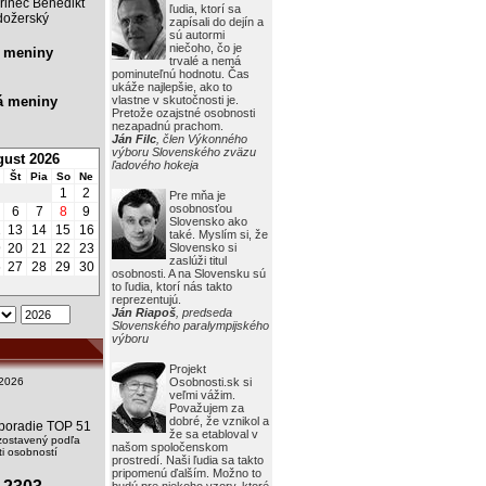
rinec Benedikt
ľudia, ktorí sa
ožerský
zapísali do dejín a
sú autormi
niečoho, čo je
 meniny
trvalé a nemá
pominuteľnú hodnotu. Čas
ukáže najlepšie, ako to
á meniny
vlastne v skutočnosti je.
Pretože ozajstné osobnosti
nezapadnú prachom.
Ján Filc
, člen Výkonného
výboru Slovenského zväzu
ust 2026
ľadového hokeja
Št
Pia
So
Ne
1
2
Pre mňa je
osobnosťou
6
7
8
9
Slovensko ako
2
13
14
15
16
také. Myslím si, že
9
20
21
22
23
Slovensko si
zaslúži titul
6
27
28
29
30
osobnosti. A na Slovensku sú
to ľudia, ktorí nás takto
reprezentujú.
Ján Riapoš
, predseda
Slovenského paralympijského
výboru
Projekt
2026
Osobnosti.sk si
veľmi vážim.
Považujem za
dobré, že vznikol a
i poradie TOP 51
že sa etabloval v
zostavený podľa
našom spoločenskom
i osobností
prostredí. Naši ľudia sa takto
pripomenú ďalším. Možno to