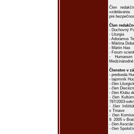
Člen redakčn
vzdelávania
pre bezpečnos
Člen redakčn
- Duchovný Pa
- Liturgia
- Adoramus T
- Máriina Dob
- Máriin hlas
- Forum scient
- Humanum 
Medzinárodné 
Členstvo v z
- predseda Hud
- tajomník Hu
- člen Liturg
- člen Diecézn
- člen Klubu 
- člen Kultúr
797/2003-sekr
- člen Inštit
v Trnave
- člen Komisi
9. 2005 v Brat
- člen Asociác
- člen Spoloč