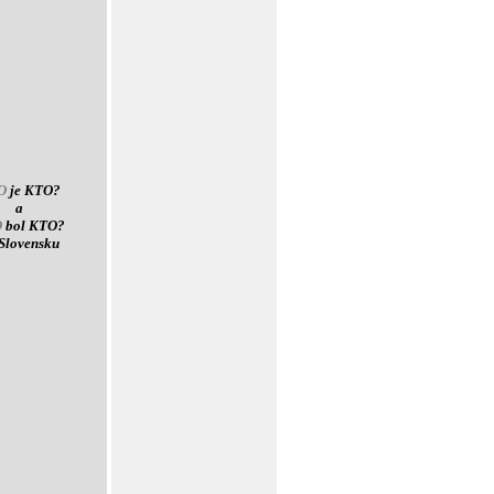
O
je KTO?
a
O
bol KTO?
Slovensku