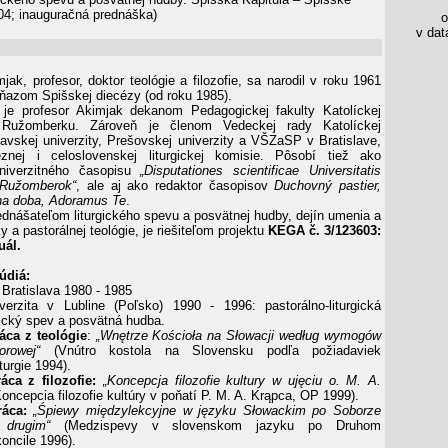
04; inauguračná prednáška)
os
v data
ak, profesor, doktor teológie a filozofie, sa narodil v roku 1961
kňazom Spišskej diecézy (od roku 1985).
 je profesor Akimjak dekanom Pedagogickej fakulty Katolíckej
 Ru­žom­berku. Zároveň je členom Vedeckej rady Katolíckej
rnavskej univerzity, Prešovskej univerzity a VŠZaSP v Bratislave,
znej i celoslo­venskej liturgickej komisie. Pôsobí tiež ako
univerzitného časopisu
„Disputationes scientificae Universitatis
n Ružomberok“
, ale aj ako redaktor časopisov
Duchovný pastier,
iina doba, Adoramus Te
.
rednášateľom liturgického spevu a posvätnej hudby, dejín umenia a
iky a pastorálnej teológie, je riešiteľom projektu
KEGA č. 3/123603:
uál.
údiá:
ratislava 1980 - 1985
verzita v Lubline (Poľsko) 1990 - 1996: pastorálno-liturgická
rgický spev a pos­vätná hudba.
áca z teológie
:
„Wnętrze Kościoła na Słowacji według wymo­gów
orowej“
(Vnútro kostola na Slovensku podľa požiada­viek
turgie 1994).
áca z filozofie:
„Koncepcja filozofie kultury w ujęciu o. M. A.
oncepcia filozofie kultúry v poňatí P. M. A. Krąpca, OP 1999).
ráca:
„Śpiewy międzylekcyjne w języku Słowackim po Soborze
 drugim“
(Medzispevy v slovenskom jazyku po Druhom
oncile 1996).