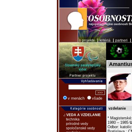
|
|
o projekte
kritériá
partneri
Amantius
v menách
všade
vzdelanie
.: VEDA A VZDELANIE
* Magisterské
technika
1980 – 1985
U
prírodné vedy
Odbor: katolíc
spoločenské vedy
Bratislava : 