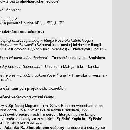
oly z pastorálno-liturgickej teológie“
ké učeb­ni­ce:
“, „III“, „IV“
v a posvätná hudba I/B“, „II/B“, „III/B“
me­dzi­národnou účasťou:
cjacji chrześcijańskiej w liturgii Kościoła katolickiego i
dowych na Słowacji“
(Sviatosti kresťanskej iniciacie v liturgii
kvi a v ľudových zvykoch na Slovensku) - Uniwersytet Opolski -
dba a jej pastoračná hodnota“
- Trnavská univerzita - Bratislava
rgický spev na Slovensku“
- Univerzita Mateja Bela - Banská
žitie piesní z JKS v pokoncilovej liturgii“
- Trnavská univerzita -
 ďalšie.
a významných projektoch, aktivitách
riešené vedeckovýskumné úlohy:
ry v Spišskej Magure
. Film: Sláva Bohu na výsostiach a na
om dobrej vôle. Slovenská televízia Bratislava, 1995.
.: A svetlo večné nech im svieti
: liturgická príručka pre
 sv. omše a obrady za zosnulých. Spišská Kapitula - Spišské
96. (ISBN 80-88704-07-3)
. - Adamko R.: Zhudobnené vešpery na nedele a sviatky so