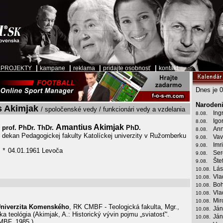
|
|
|
|
|
PROJEKTY
kampane
reklama
pridajte osobnosť
kontakt
Dnes je 0
Narodeni
 Akimjak
/ spoločenské vedy / funkcionári vedy a vzdelania
Ing
8.08.
Igo
8.08.
Amantius Akimjak
prof. PhDr. ThDr.
PhD.
Ann
8.08.
dekan Pedagogickej fakulty Katolíckej univerzity v Ružomberku
Vav
9.08.
Imr
9.08.
04.01.1961 Levoča
*
Ser
9.08.
Šte
9.08.
Lás
10.08.
Vla
10.08.
Boh
10.08.
Vla
10.08.
:
Mir
10.08.
niverzita Komenského
, RK CMBF - Teologická fakulta, Mgr.,
Ján
10.08.
ka teológia (Akimjak, A.: Historický vývin pojmu „sviatosť“.
Ján
10.08.
CMBF, 1985.)