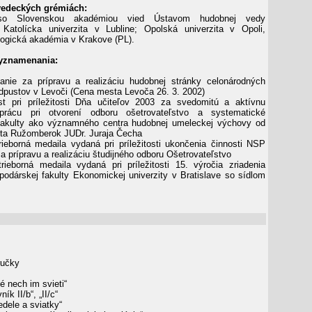
vedeckých grémiách:
 so Slovenskou akadémiou vied Ústavom hudobnej vedy
 Katolícka univerzita v Lubline; Opolská univerzita v Opoli,
ogická akadémia v Krakove (PL).
yznamenania:
anie za prípravu a realizáciu hudobnej stránky celonárodných
pustov v Levoči (Cena mesta Levoča 26. 3. 2002)
st pri príležitosti Dňa učiteľov 2003 za svedomitú a aktívnu
prácu pri otvorení odboru ošetrovateľstvo a systematické
fakulty ako významného centra hudobnej umeleckej výchovy od
ta Ružomberok JUDr. Juraja Čecha
ieborná medaila vydaná pri príležitosti ukončenia činnosti NSP
 prípravu a realizáciu študijného odboru Ošetrovateľstvo
ieborná medaila vydaná pri príležitosti 15. výročia zriadenia
odárskej fakulty Ekonomickej univerzity v Bratislave so sídlom
íručky
é nech im svieti“
k II/b“, „II/c“
edele a sviatky“