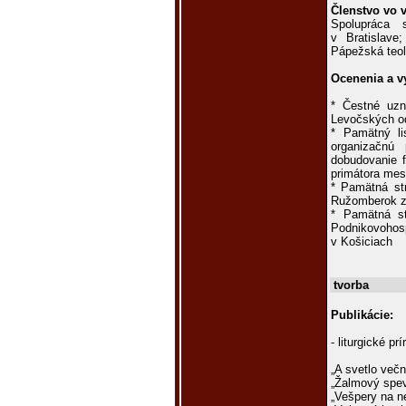
Členstvo vo 
Spolupráca
v Bratislave;
Pápežská teol
Ocenenia a v
* Čestné uzn
Levočských od
* Pamätný li
organizačnú 
dobudovanie 
primátora mes
* Pamätná str
Ružomberok za
* Pamätná str
Podnikovohosp
v Košiciach
tvorba
Publikácie:
- liturgické pr
„A svetlo večn
„Žalmový spevní
„Vešpery na n