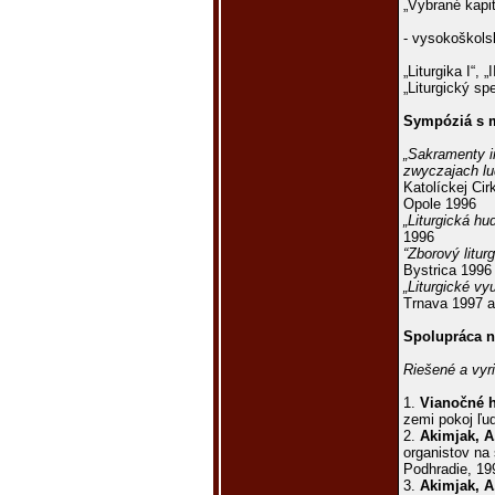
„Vybrané kapit
- vyso­koškols
„Liturgika I“, „II
„Liturgický spe
Sympó­ziá s 
„Sakramenty ini
zwyczajach lu
Katolíckej Cir
Opole 1996
„Liturgická hu
1996
“Zborový litu
Bystrica 1996
„Liturgické vyu
Trnava 1997 a
Spolupráca n
Riešené a vy
1.
Vianočné h
zemi pokoj ľuď
2.
Akimjak, A
organistov na
Podhradie, 19
3.
Akimjak, A