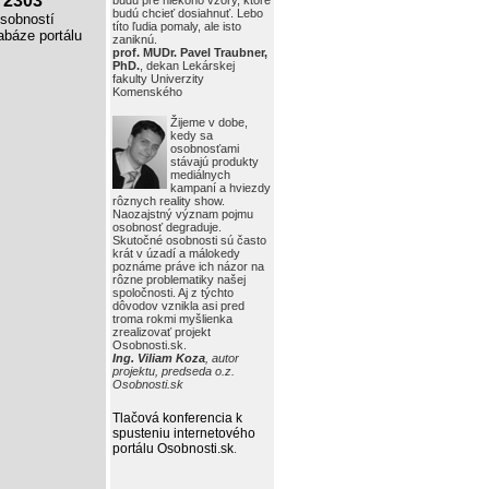
2303
budú pre niekoho vzory, ktoré
budú chcieť dosiahnuť. Lebo
obností
títo ľudia pomaly, ale isto
báze portálu
zaniknú.
prof. MUDr. Pavel Traubner,
PhD.
, dekan Lekárskej
fakulty Univerzity
Komenského
Žijeme v dobe,
kedy sa
osobnosťami
stávajú produkty
mediálnych
kampaní a hviezdy
rôznych reality show.
Naozajstný význam pojmu
osobnosť degraduje.
Skutočné osobnosti sú často
krát v úzadí a málokedy
poznáme práve ich názor na
rôzne problematiky našej
spoločnosti. Aj z týchto
dôvodov vznikla asi pred
troma rokmi myšlienka
zrealizovať projekt
Osobnosti.sk.
Ing. Viliam Koza
, autor
projektu, predseda o.z.
Osobnosti.sk
Tlačová konferencia k
spusteniu internetového
portálu Osobnosti.sk
.