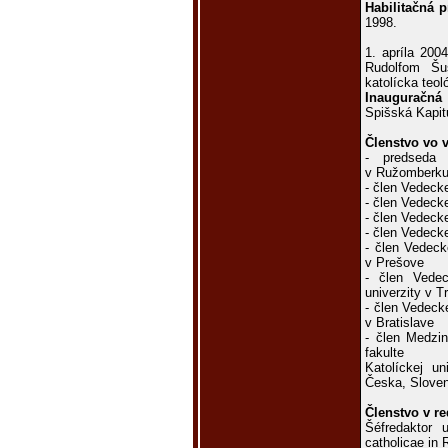
Habilitačná p
1998.
1. apríla 200
Rudolfom Šu
katolícka teol
Inauguračná
Spišská Kapit
Členstvo vo 
- predseda 
v Ružomberk
- člen Vedeck
- člen Vedecke
- člen Vedecke
- člen Vedeck
- člen Vedeck
v Prešove
- člen Vedec
univerzity v T
- člen Vedeck
v Bratislave
- člen Medzin
fakulte
Katolíckej u
Česka, Slove
Členstvo v r
Šéfredaktor u
catholicae in