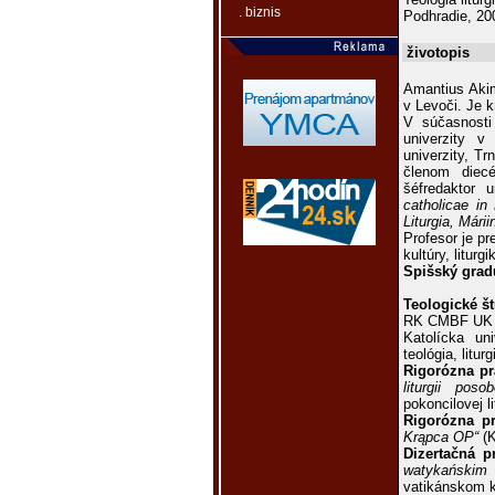
. biznis
Podhradie, 20
životopis
Amantius Akimj
v Levoči. Je 
V súčasnosti
univerzity v
univerzity, T
členom diecé
šéfredaktor 
catholi­cae i
Liturgia, Már
Profesor je p
kultúry, liturg
Spišský grad
Teologické št
RK CMBF UK B
Katolícka uni
teológia, litu
Rigorózna pr
liturgii posob
pokoncilovej li
Rigorózna pr
Krąpca OP“
(K
Dizertačná p
watykańskim
vatikánskom k