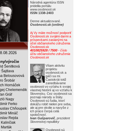
Národná agentúra ISSN
pridelila portálu
www.osobnosti.sk
ISSN 1338-2403
Denne aktualizované.
Osobnosti.sk (online)
Aj Vy máte možnosť podporiť
Osobnosti.sk svojimi darmi a
príspevkami zaslanými na
účet občianskeho združenia
Osobnosti.sk
4010825928 / 7500
- číslo
8.08.2026
účtu občianskeho združenia
Osobnosti.sk
ny/výročie
Vítam aktivitu
rid Šenitková
projektu
r Šajtlava
osobnosti.sk a
a Belousovová
páči sa mi.
Častokrát totiž
ro Šrobár
zanedbávame
ich Hornáček
osobnosti vo vzťahu k svojej
gej Chelemendik
vlastnej histórií aj vo vzťahu k
Slovensku. Cez osobnosti sa
fan Gráf
poznajú národy a štáty.
zló Nagy
Osobnosti sú ľudia, ktorí
dimír Ferko
dokážu robiť nielen pre seba,
ale aj pre okolie a navyše z
uslav Chňoupek
ich práce čerpá celá
dimír Mináč
spoločnosť.
oslav Rejda
Ivan Gašparovič
, prezident
Slovenskej repulibky
 Kalinčiak
 Marták
Osobnosti sú