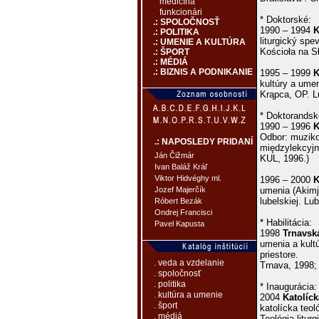
medicína
funkcionári
* Doktorské:
.: SPOLOČNOSŤ
1990 – 1994
K
.: POLITIKA
liturgický spe
.: UMENIE A KULTÚRA
Kościoła na Sł
.: ŠPORT
.: MÉDIÁ
.: BIZNIS A PODNIKANIE
1995 – 1999
K
kultúry a umen
Krąpca, OP. Lu
* Doktorandsk
1990 – 1996
K
Odbor: muziko
.: NAPOSLEDY PRIDANÍ
międzylekcyjn
Ján Čižmár
KUL, 1996.)
Ivan Baláž Kráľ
Viktor Hidvéghy ml.
1996 – 2000
K
umenia (Akimja
Jozef Majerčík
lubelskiej. Lub
Róbert Bezák
Ondrej Francisci
* Habilitácia:
Pavel Kapusta
1998
Trnavská
umenia a kult
priestore.
. veda a vzdelanie
Trnava, 1998; 
. spoločnosť
. politika
* Inaugurácia:
. kultúra a umenie
2004
Katolíc
. šport
katolícka teol
. médiá
Teológia litu