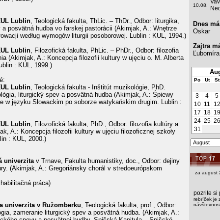
Vav
10.08.
Ned
UL Lublin
, Teologická fakulta, ThLic. – ThDr., Odbor: liturgika,
Dnes má
v a posvätná hudba vo farskej pastorácii (Akimjak, A.: Wnętrze
Oskar
owacji według wymogów liturgii posoborowej. Lublin : KUL, 1994.)
Zajtra m
UL Lublin
, Filozofická fakulta, PhLic. – PhDr., Odbor: filozofia
Ľubomíra
ia (Akimjak, A.: Koncepcja filozofii kultury w ujęciu o. M. Alberta
blin : KUL, 1999.)
Aug
é:
Po
Ut
St
UL Lublin
, Teologická fakulta - Inštitút muzikológie, PhD.
lógia, liturgický spev a posvätná hudba (Akimjak, A.: Śpiewy
3
4
5
e w języku Słowackim po soborze watykańskim drugim. Lublin :
10
11
1
17
18
1
24
25
2
UL Lublin
, Filozofická fakulta, PhD., Odbor: filozofia kultúry a
31
k, A.: Koncepcja filozofii kultury w ujęciu filozoficznej szkoły
lin : KUL, 2000.)
 univerzita
v Trnave, Fakulta humanistiky, doc., Odbor: dejiny
úry. (Akimjak, A.: Gregoriánsky chorál v stredoeurópskom
za august 
habilitačná práca)
pozrite s
rebríček je 
ka univerzita v Ružomberku
, Teologická fakulta, prof., Odbor:
návštevnost
ógia, zameranie liturgický spev a posvätná hudba. (Akimjak, A.:
rgického spevu a posvätnej hudby. Spišská Kapitula – Spišské