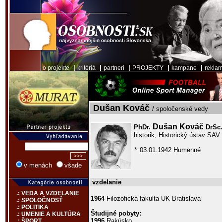
|
|
|
|
|
o projekte
kritériá
partneri
PROJEKTY
kampane
rekla
Dušan Kováč
/ spoločenské vedy
Dušan Kováč
PhDr.
DrSc
historik, Historický ústav SAV
03.01.1942 Humenné
*
v menách
všade
vzdelanie
.: VEDA A VZDELANIE
1964
Filozofická fakulta UK Bratislava
.: SPOLOČNOSŤ
.: POLITIKA
Študijné pobyty:
.: UMENIE A KULTÚRA
1996
Rakúsko
.: ŠPORT