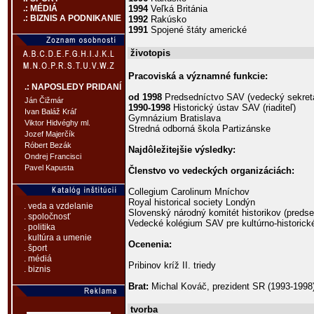
1994
Veľká Británia
.: MÉDIÁ
.: BIZNIS A PODNIKANIE
1992
Rakúsko
1991
Spojené štáty americké
životopis
Pracoviská a významné funkcie:
.: NAPOSLEDY PRIDANÍ
od 1998
Predsedníctvo SAV (vedecký sekret
Ján Čižmár
1990-1998
Historický ústav SAV (riaditeľ)
Ivan Baláž Kráľ
Gymnázium Bratislava
Viktor Hidvéghy ml.
Stredná odborná škola Partizánske
Jozef Majerčík
Róbert Bezák
Najdôležitejšie výsledky:
Ondrej Francisci
Pavel Kapusta
Členstvo vo vedeckých organizáciách:
Collegium Carolinum Mníchov
Royal historical society Londýn
. veda a vzdelanie
Slovenský národný komitét historikov (predse
. spoločnosť
Vedecké kolégium SAV pre kultúrno-historick
. politika
. kultúra a umenie
Ocenenia:
. šport
. médiá
Pribinov kríž II. triedy
. biznis
Brat:
Michal Kováč, prezident SR (1993-1998
tvorba