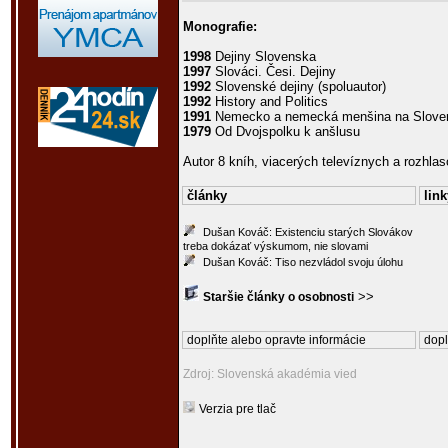
Monografie:
1998
Dejiny Slovenska
1997
Slováci. Česi. Dejiny
1992
Slovenské dejiny (spoluautor)
1992
History and Politics
1991
Nemecko a nemecká menšina na Slove
1979
Od Dvojspolku k anšlusu
Autor 8 kníh, viacerých televíznych a rozhlas
články
link
Dušan Kováč: Existenciu starých Slovákov
treba dokázať výskumom, nie slovami
Dušan Kováč: Tiso nezvládol svoju úlohu
>>
Staršie články o osobnosti
doplňte alebo opravte informácie
dopl
Zdroj: Slovenská akadémia vied
Verzia pre tlač