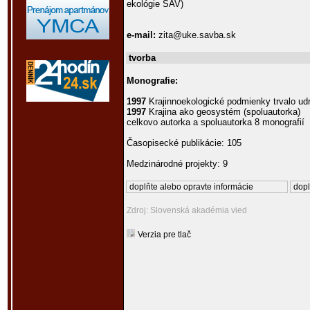
ekológie SAV)
e-mail:
zita@uke.savba.sk
tvorba
Monografie:
1997
Krajinnoekologické podmienky trvalo udr
1997
Krajina ako geosystém (spoluautorka)
celkovo autorka a spoluautorka 8 monografií
Časopisecké publikácie: 105
Medzinárodné projekty: 9
doplňte alebo opravte informácie
dopl
Zdroj: Slovenská akadémia vied
Verzia pre tlač