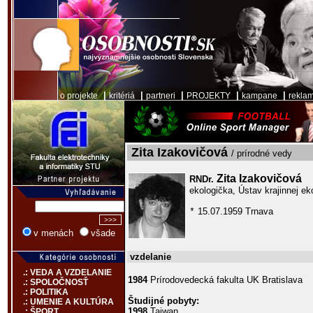
|
|
|
|
|
o projekte
kritériá
partneri
PROJEKTY
kampane
rekla
Zita Izakovičová
/ prírodné vedy
Zita Izakovičová
RNDr.
ekologička, Ústav krajinnej e
15.07.1959 Trnava
*
v menách
všade
vzdelanie
.: VEDA A VZDELANIE
1984
Prírodovedecká fakulta UK Bratislava
.: SPOLOČNOSŤ
.: POLITIKA
Študijné pobyty:
.: UMENIE A KULTÚRA
1998
Taiwan
.: ŠPORT