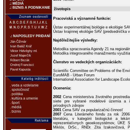
.: MÉDIÁ
.: BIZNIS A PODNIKANIE
životopis
Pracoviská a významné funkcie:
Ústav experimentálnej biológie e ekológie SA
Ústav krajinnej ekológie SAV (predsedníčka v
.: NAPOSLEDY PRIDANÍ
Najdôležitejšie výsledky:
Ján Čižmár
Ivan Baláž Kráľ
Metodika spracovania Agendy 21 na regionálne
Viktor Hidvéghy ml.
Metodika integrovaného manažmentu využiti
Jozef Majerčík
Róbert Bezák
Členstvo vo vedeckých organizáciách:
Ondrej Francisci
Pavel Kapusta
Scientific Committee on Problems of the Env
EuroMAB - Urban Forum
International Association for Landscape Ecol
. veda a vzdelanie
Ocenenia:
. spoločnosť
. politika
2002
Cena ministerstva životného prostredia 
. kultúra a umenie
siete pre vybrané modelové územia a i
. šport
prírodných zdrojov
. médiá
2001
Cena SAV za popularizačnú činnosť
. biznis
2007
Cena Literárneho fondu za rok 2006
literatúru, v kategórii biologické a le
reprezentatívnych geoekosystémov, ÚKE SA
Miklós, DrSc., RNDr. Zita Izakovičová, P