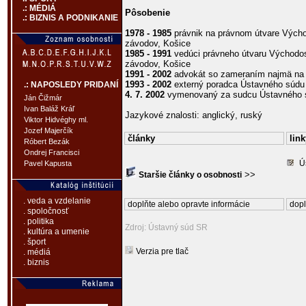
.: MÉDIÁ
Pôsobenie
.: BIZNIS A PODNIKANIE
1978 - 1985
právnik na právnom útvare Vých
závodov, Košice
1985 - 1991
vedúci právneho útvaru Východo
závodov, Košice
1991 - 2002
advokát so zameraním najmä na 
1993 - 2002
externý poradca Ústavného súd
.: NAPOSLEDY PRIDANÍ
4. 7. 2002
vymenovaný za sudcu Ústavného s
Ján Čižmár
Ivan Baláž Kráľ
Jazykové znalosti: anglický, ruský
Viktor Hidvéghy ml.
Jozef Majerčík
články
link
Róbert Bezák
Ondrej Francisci
Ú
Pavel Kapusta
>>
Staršie články o osobnosti
. veda a vzdelanie
doplňte alebo opravte informácie
dopl
. spoločnosť
. politika
Zdroj: Ústavný súd SR
. kultúra a umenie
. šport
Verzia pre tlač
. médiá
. biznis