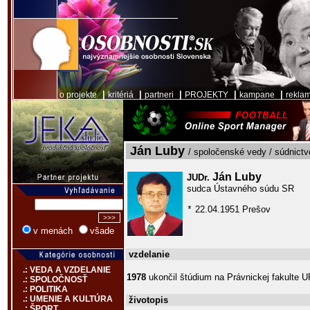
|
|
|
|
|
o projekte
kritériá
partneri
PROJEKTY
kampane
rekla
Ján Luby
/ spoločenské vedy / súdnictv
Ján Luby
JUDr.
sudca Ústavného súdu SR
22.04.1951 Prešov
*
v menách
všade
vzdelanie
.: VEDA A VZDELANIE
1978
ukončil štúdium na Právnickej fakulte 
.: SPOLOČNOSŤ
.: POLITIKA
.: UMENIE A KULTÚRA
životopis
.: ŠPORT