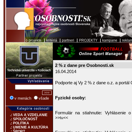
|
|
|
|
|
o projekte
kritériá
partneri
PROJEKTY
kampane
rekla
2 % z dane pre Osobnosti.sk
16.04.2014
Podporte aj Vy 2 % z dane o.z. a portál
Fyzické osoby:
v menách
všade
Formulár na stiahnutie: Vyhlásenie
.: VEDA A VZDELANIE
>>tu<<
.: SPOLOČNOSŤ
.: POLITIKA
.: UMENIE A KULTÚRA
.: ŠPORT