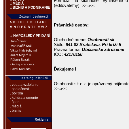
Formulár na stiahnutie: Vyhlásenie
.: MÉDIÁ
(editovateľný):
>>tu<<
.: BIZNIS A PODNIKANIE
Právnické osoby:
.: NAPOSLEDY PRIDANÍ
Obchodné meno:
Osobnosti.sk
Ján Čižmár
Sídlo:
841 02 Bratislava, Pri kríži 5
Ivan Baláž Kráľ
Právna forma:
Občianske združenie
Viktor Hidvéghy ml.
IČO:
42170150
Jozef Majerčík
Róbert Bezák
Ondrej Francisci
Ďakujeme !
Pavel Kapusta
Osobnosti.sk o.z. je oprávnený prijímat
. veda a vzdelanie
>>tu<<
. spoločnosť
. politika
. kultúra a umenie
. šport
. médiá
. biznis