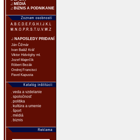
.: MÉDIÁ
.: BIZNIS A PODNIKANIE
.: NAPOSLEDY PRIDANÍ
Ján Čižmár
Ivan Baláž Kráľ
Viktor Hidvéghy ml.
Jozef Majerčík
Róbert Bezák
Ondrej Francisci
Pavel Kapusta
. veda a vzdelanie
. spoločnosť
. politika
. kultúra a umenie
. šport
. médiá
. biznis