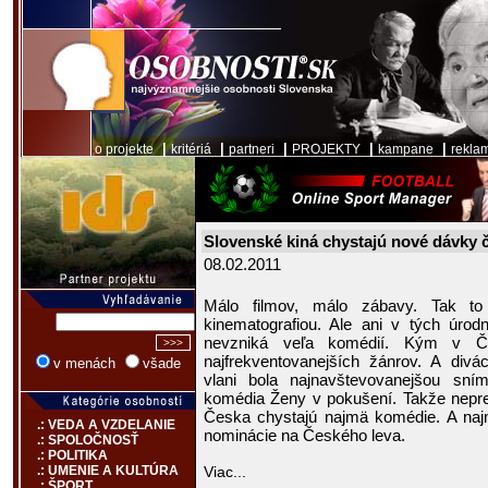
|
|
|
|
|
o projekte
kritériá
partneri
PROJEKTY
kampane
rekla
Slovenské kiná chystajú nové dávky
08.02.2011
Málo filmov, málo zábavy. Tak to
kinematografiou. Ale ani v tých úrod
nevzniká veľa komédií. Kým v Č
najfrekventovanejších žánrov. A divác
v menách
všade
vlani bola najnavštevovanejšou sn
komédia Ženy v pokušení. Takže nepre
Česka chystajú najmä komédie. A najmä
.: VEDA A VZDELANIE
nominácie na Českého leva.
.: SPOLOČNOSŤ
.: POLITIKA
Viac...
.: UMENIE A KULTÚRA
.: ŠPORT