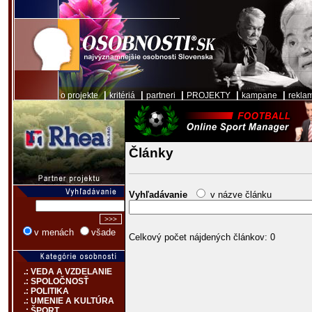
|
|
|
|
|
o projekte
kritériá
partneri
PROJEKTY
kampane
rekla
Články
Vyhľadávanie
v názve článku
v menách
všade
Celkový počet nájdených článkov: 0
.: VEDA A VZDELANIE
.: SPOLOČNOSŤ
.: POLITIKA
.: UMENIE A KULTÚRA
.: ŠPORT