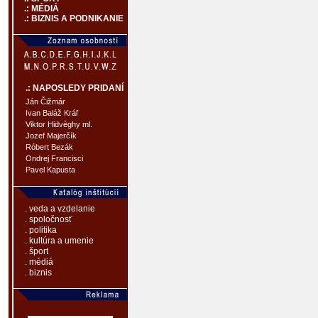
.: MÉDIÁ
.: BIZNIS A PODNIKANIE
.: NAPOSLEDY PRIDANÍ
Ján Čižmár
Ivan Baláž Kráľ
Viktor Hidvéghy ml.
Jozef Majerčík
Róbert Bezák
Ondrej Francisci
Pavel Kapusta
. veda a vzdelanie
. spoločnosť
. politika
. kultúra a umenie
. šport
. médiá
. biznis