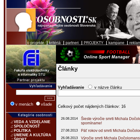
|
|
|
|
|
o projekte
kritériá
partneri
PROJEKTY
kampane
rekla
Články
Vyhľadávanie
v názve článku
v menách
všade
Celkový počet nájdených článkov: 16
26.08.2014
Šieste výročie smrti Michala Dočo
.: VEDA A VZDELANIE
spomíname!
.: SPOLOČNOSŤ
27.08.2013
Päť rokov od smrti Michala Dočol
.: POLITIKA
.: UMENIE A KULTÚRA
26.08.2013
Výročie smrti Michala Dočolomansk
.: ŠPORT