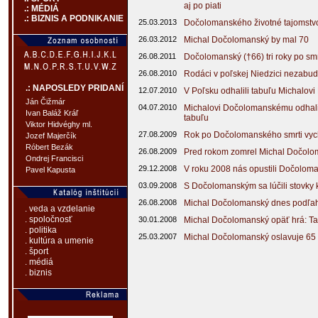
aj po piati
.: MÉDIÁ
.: BIZNIS A PODNIKANIE
25.03.2013
Dočolomanského životné tajomstvo
26.03.2012
Michal Dočolomanský by mal 70
26.08.2011
Dočolomanský (†66) tri roky po sm
26.08.2010
Rodáci v poľskej Niedzici nezabu
.: NAPOSLEDY PRIDANÍ
12.07.2010
V Poľsku odhalili tabuľu Michalo
Ján Čižmár
04.07.2010
Michalovi Dočolomanskému odhal
Ivan Baláž Kráľ
tabuľu
Viktor Hidvéghy ml.
27.08.2009
Rok po Dočolomanského smrti vyc
Jozef Majerčík
Róbert Bezák
26.08.2009
Pred rokom zomrel Michal Dočol
Ondrej Francisci
29.12.2008
V roku 2008 nás opustili Dočolom
Pavel Kapusta
03.09.2008
S Dočolomanským sa lúčili stovky 
26.08.2008
Michal Dočolomanský dnes podľah
. veda a vzdelanie
. spoločnosť
30.01.2008
Michal Dočolomanský opäť hrá: Tak
. politika
25.03.2007
Michal Dočolomanský oslavuje 65
. kultúra a umenie
. šport
. médiá
. biznis