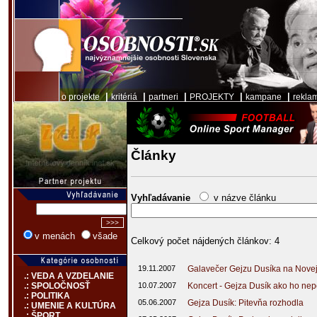
|
|
|
|
|
o projekte
kritériá
partneri
PROJEKTY
kampane
rekla
Články
Vyhľadávanie
v názve článku
v menách
všade
Celkový počet nájdených článkov: 4
19.11.2007
Galavečer Gejzu Dusíka na Nove
.: VEDA A VZDELANIE
10.07.2007
Koncert - Gejza Dusík ako ho ne
.: SPOLOČNOSŤ
.: POLITIKA
05.06.2007
Gejza Dusík: Pitevňa rozhodla
.: UMENIE A KULTÚRA
.: ŠPORT