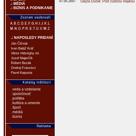
07.05.2007
Gejza Dusík: Pod cudzou vlajkou
.: MÉDIÁ
.: BIZNIS A PODNIKANIE
.: NAPOSLEDY PRIDANÍ
Ján Čižmár
Ivan Baláž Kráľ
Viktor Hidvéghy ml.
Jozef Majerčík
Róbert Bezák
Ondrej Francisci
Pavel Kapusta
. veda a vzdelanie
. spoločnosť
. politika
. kultúra a umenie
. šport
. médiá
. biznis