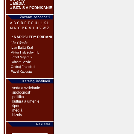
.: MÉDIÁ
.: BIZNIS A PODNIKANIE
.: NAPOSLEDY PRIDANÍ
Ján Čižmár
Ivan Baláž Kráľ
Viktor Hidvéghy ml.
Jozef Majerčík
Róbert Bezák
Ondrej Francisci
Pavel Kapusta
. veda a vzdelanie
. spoločnosť
. politika
. kultúra a umenie
. šport
. médiá
. biznis