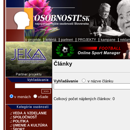
|
|
|
|
|
o projekte
kritériá
partneri
PROJEKTY
kampane
rekla
Články
Vyhľadávanie
v názve článku
v menách
všade
Celkový počet nájdených článkov: 0
.: VEDA A VZDELANIE
.: SPOLOČNOSŤ
.: POLITIKA
.: UMENIE A KULTÚRA
.: ŠPORT