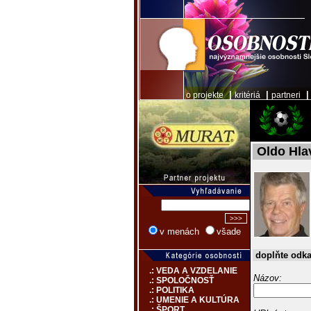
|
|
o projekte
kritériá
partneri
Oldo Hla
v menách
všade
doplňte odk
.: VEDA A VZDELANIE
Názov:
.: SPOLOČNOSŤ
.: POLITIKA
.: UMENIE A KULTÚRA
.: ŠPORT