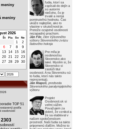
ľudia, ktorí sa
 meniny
zapísali do dejín a
sú autormi
niečoho, čo je
trvalé a nemá
á meniny
pominuteľnú hodnotu. Čas
ukáže najlepšie, ako to
vlastne v skutočnosti je.
Pretože ozajstné osobnosti
ust 2026
nezapadnú prachom.
Ján Filc
, člen Výkonného
Št
Pia
So
Ne
výboru Slovenského zväzu
1
2
ľadového hokeja
6
7
8
9
2
13
14
15
16
Pre mňa je
osobnosťou
9
20
21
22
23
Slovensko ako
6
27
28
29
30
také. Myslím si, že
Slovensko si
zaslúži titul
osobnosti. A na Slovensku sú
to ľudia, ktorí nás takto
reprezentujú.
Ján Riapoš
, predseda
Slovenského paralympijského
výboru
2026
Projekt
Osobnosti.sk si
i poradie TOP 51
veľmi vážim.
zostavený podľa
Považujem za
i osobností
dobré, že vznikol a
že sa etabloval v
našom spoločenskom
2303
prostredí. Naši ľudia sa takto
obností
pripomenú ďalším. Možno to