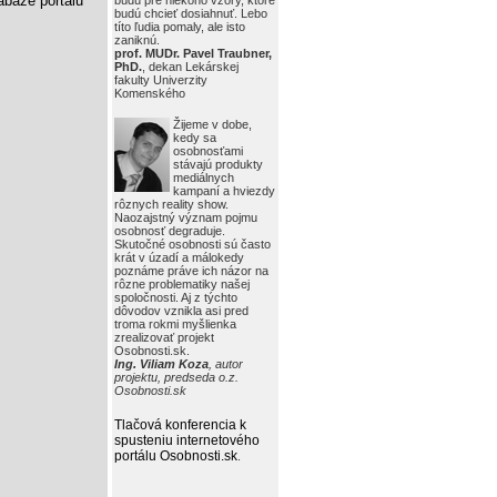
báze portálu
budú pre niekoho vzory, ktoré
budú chcieť dosiahnuť. Lebo
títo ľudia pomaly, ale isto
zaniknú.
prof. MUDr. Pavel Traubner,
PhD.
, dekan Lekárskej
fakulty Univerzity
Komenského
Žijeme v dobe,
kedy sa
osobnosťami
stávajú produkty
mediálnych
kampaní a hviezdy
rôznych reality show.
Naozajstný význam pojmu
osobnosť degraduje.
Skutočné osobnosti sú často
krát v úzadí a málokedy
poznáme práve ich názor na
rôzne problematiky našej
spoločnosti. Aj z týchto
dôvodov vznikla asi pred
troma rokmi myšlienka
zrealizovať projekt
Osobnosti.sk.
Ing. Viliam Koza
, autor
projektu, predseda o.z.
Osobnosti.sk
Tlačová konferencia k
spusteniu internetového
portálu Osobnosti.sk
.