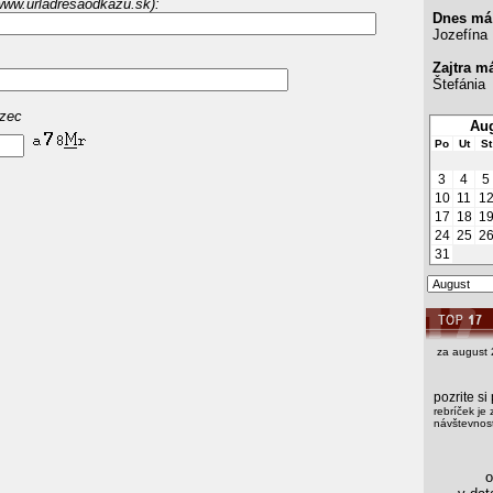
www.urladresaodkazu.sk):
Dnes má
Jozefína
Zajtra m
Štefánia
azec
Aug
Po
Ut
St
3
4
5
10
11
1
17
18
1
24
25
2
31
za august 
pozrite s
rebríček je 
návštevnost
os