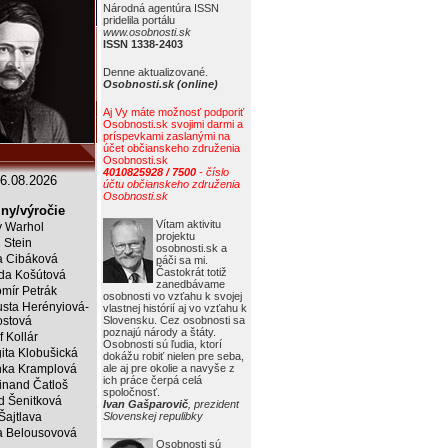
Národná agentúra ISSN
pridelila portálu
www.osobnosti.sk
ISSN 1338-2403
Denne aktualizované.
Osobnosti.sk (online)
Aj Vy máte možnosť podporiť
Osobnosti.sk svojimi darmi a
príspevkami zaslanými na
účet občianskeho združenia
Osobnosti.sk
4010825928 / 7500
- číslo
6.08.2026
účtu občianskeho združenia
Osobnosti.sk
ny/výročie
Vítam aktivitu
 Warhol
projektu
j Stein
osobnosti.sk a
a Cibáková
páči sa mi.
Častokrát totiž
da Košútová
zanedbávame
mír Petrák
osobnosti vo vzťahu k svojej
sta Herényiová-
vlastnej histórií aj vo vzťahu k
ostová
Slovensku. Cez osobnosti sa
poznajú národy a štáty.
f Kollár
Osobnosti sú ľudia, ktorí
ita Klobušická
dokážu robiť nielen pre seba,
ka Kramplová
ale aj pre okolie a navyše z
ich práce čerpá celá
inand Čatloš
spoločnosť.
id Šenitková
Ivan Gašparovič
, prezident
 Šajtlava
Slovenskej repulibky
 Belousovová
Osobnosti sú