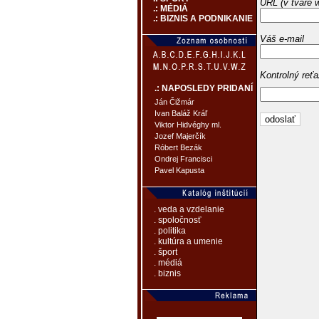
URL (v tvare 
.: MÉDIÁ
.: BIZNIS A PODNIKANIE
Váš e-mail
Kontrolný reť
.: NAPOSLEDY PRIDANÍ
Ján Čižmár
Ivan Baláž Kráľ
Viktor Hidvéghy ml.
Jozef Majerčík
Róbert Bezák
Ondrej Francisci
Pavel Kapusta
. veda a vzdelanie
. spoločnosť
. politika
. kultúra a umenie
. šport
. médiá
. biznis