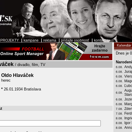
|
|
|
|
|
PROJEKTY
kampane
reklama
pridajte osobnosť
kontakt
Dnes je 0
Narodeni
váček
/ divadlo, film, TV
Andy
6.08.
Jura
6.08.
Oldo Hlaváček
Vier
6.08.
herec
Mag
6.08.
Ľubo
6.08.
*
26.01.1934 Bratislava
Augu
6.08.
Star
Joze
6.08.
Marg
6.08.
az
Zden
7.08.
Ferd
7.08.
Ingr
8.08.
Igor
8.08.
Anna
8.08.