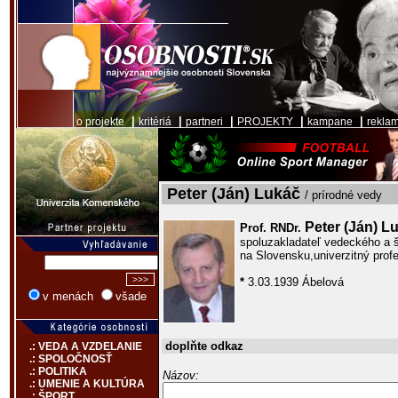
|
|
|
|
|
o projekte
kritériá
partneri
PROJEKTY
kampane
rekla
Peter (Ján) Lukáč
/ prírodné vedy
Peter (Ján) L
Prof. RNDr.
spoluzakladateľ vedeckého a š
na Slovensku,univerzitný prof
*
3.03.1939 Ábelová
v menách
všade
doplňte odkaz
.: VEDA A VZDELANIE
.: SPOLOČNOSŤ
.: POLITIKA
Názov:
.: UMENIE A KULTÚRA
.: ŠPORT