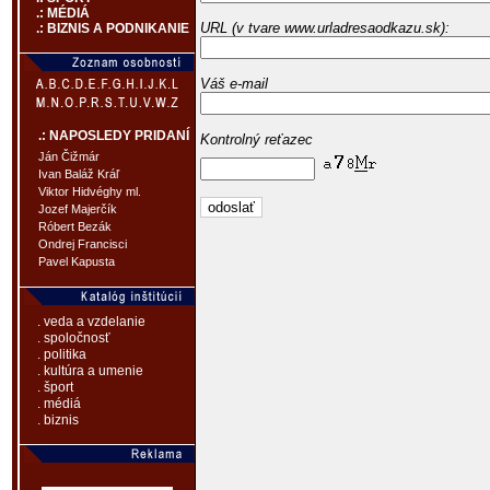
.: MÉDIÁ
URL (v tvare www.urladresaodkazu.sk):
.: BIZNIS A PODNIKANIE
Váš e-mail
.: NAPOSLEDY PRIDANÍ
Kontrolný reťazec
Ján Čižmár
Ivan Baláž Kráľ
Viktor Hidvéghy ml.
Jozef Majerčík
Róbert Bezák
Ondrej Francisci
Pavel Kapusta
. veda a vzdelanie
. spoločnosť
. politika
. kultúra a umenie
. šport
. médiá
. biznis