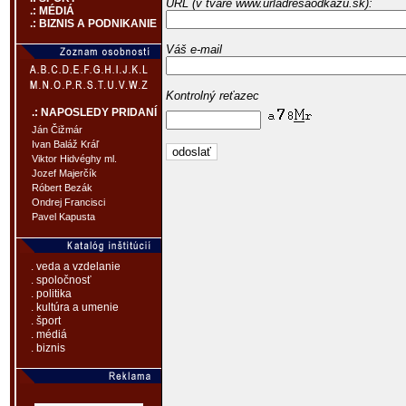
URL (v tvare www.urladresaodkazu.sk):
.: MÉDIÁ
.: BIZNIS A PODNIKANIE
Váš e-mail
Kontrolný reťazec
.: NAPOSLEDY PRIDANÍ
Ján Čižmár
Ivan Baláž Kráľ
Viktor Hidvéghy ml.
Jozef Majerčík
Róbert Bezák
Ondrej Francisci
Pavel Kapusta
. veda a vzdelanie
. spoločnosť
. politika
. kultúra a umenie
. šport
. médiá
. biznis