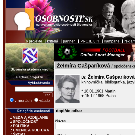
|
|
|
|
|
o projekte
kritériá
partneri
PROJEKTY
kampane
rekla
Želmíra Gašparíková
/ spoločenské
Želmíra Gašparíková
Dr.
knihovníčka, bibliografka, ja
*
18.01.1901 Martin
+
15.12.1968 Praha
v menách
všade
doplňte odkaz
.: VEDA A VZDELANIE
Názov:
.: SPOLOČNOSŤ
.: POLITIKA
.: UMENIE A KULTÚRA
.: ŠPORT