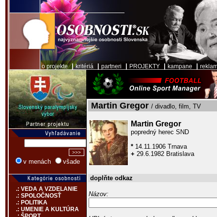
|
|
|
|
|
o projekte
kritériá
partneri
PROJEKTY
kampane
rekla
Martin Gregor
/ divadlo, film, TV
Martin Gregor
popredný herec SND
*
14.11.1906 Trnava
+
29.6.1982 Bratislava
v menách
všade
doplňte odkaz
.: VEDA A VZDELANIE
Názov:
.: SPOLOČNOSŤ
.: POLITIKA
.: UMENIE A KULTÚRA
.: ŠPORT