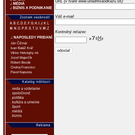
URL (v tvare www.urladresaodkazu.sk):
.: MÉDIÁ
.: BIZNIS A PODNIKANIE
Váš e-mail
Kontrolný reťazec
.: NAPOSLEDY PRIDANÍ
Ján Čižmár
Ivan Baláž Kráľ
Viktor Hidvéghy ml.
Jozef Majerčík
Róbert Bezák
Ondrej Francisci
Pavel Kapusta
. veda a vzdelanie
. spoločnosť
. politika
. kultúra a umenie
. šport
. médiá
. biznis