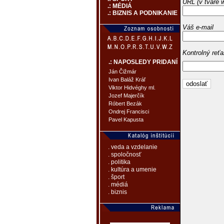
URL (v tvare 
.: MÉDIÁ
.: BIZNIS A PODNIKANIE
Váš e-mail
Kontrolný reť
.: NAPOSLEDY PRIDANÍ
Ján Čižmár
Ivan Baláž Kráľ
Viktor Hidvéghy ml.
Jozef Majerčík
Róbert Bezák
Ondrej Francisci
Pavel Kapusta
. veda a vzdelanie
. spoločnosť
. politika
. kultúra a umenie
. šport
. médiá
. biznis