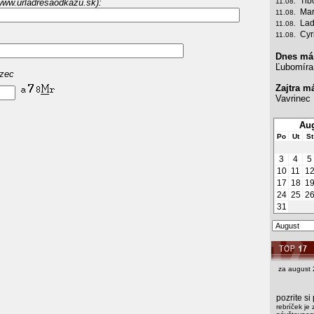
Tib
www.urladresaodkazu.sk):
11.08.
Mar
11.08.
Lad
11.08.
Cyr
11.08.
Dnes má
Ľubomíra
azec
Zajtra m
Vavrinec
Aug
Po
Ut
St
3
4
5
10
11
1
17
18
1
24
25
2
31
za august 
pozrite s
rebríček je 