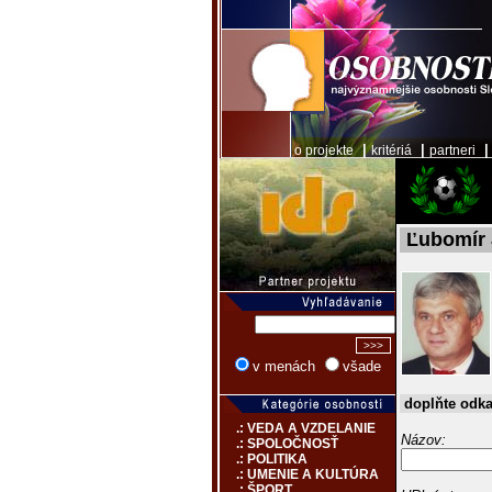
|
|
o projekte
kritériá
partneri
Ľubomír 
v menách
všade
doplňte odk
.: VEDA A VZDELANIE
Názov:
.: SPOLOČNOSŤ
.: POLITIKA
.: UMENIE A KULTÚRA
.: ŠPORT