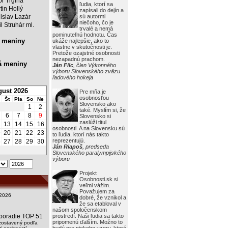
or Trgiňa
ľudia, ktorí sa
tin Hollý
zapísali do dejín a
islav Lazár
sú autormi
niečoho, čo je
il Struhár ml.
trvalé a nemá
pominuteľnú hodnotu. Čas
 meniny
ukáže najlepšie, ako to
vlastne v skutočnosti je.
Pretože ozajstné osobnosti
nezapadnú prachom.
á meniny
Ján Filc
, člen Výkonného
výboru Slovenského zväzu
ľadového hokeja
ust 2026
Pre mňa je
osobnosťou
Št
Pia
So
Ne
Slovensko ako
1
2
také. Myslím si, že
6
7
8
9
Slovensko si
zaslúži titul
2
13
14
15
16
osobnosti. A na Slovensku sú
9
20
21
22
23
to ľudia, ktorí nás takto
reprezentujú.
6
27
28
29
30
Ján Riapoš
, predseda
Slovenského paralympijského
výboru
Projekt
Osobnosti.sk si
veľmi vážim.
Považujem za
2026
dobré, že vznikol a
že sa etabloval v
našom spoločenskom
i poradie TOP 51
prostredí. Naši ľudia sa takto
pripomenú ďalším. Možno to
zostavený podľa