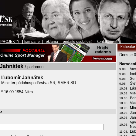
|
|
|
|
|
PROJEKTY
kampane
reklama
pridajte osobnosť
kontakt
Dnes je 0
Narodeni
Jahnátek
/ parlament
Vav
9.08.
Imr
9.08.
Ľubomír Jahnátek
Ser
9.08.
Minister pôdohospodárstva SR, SMER-SD
Šte
9.08.
Lás
10.08.
*
16.09.1954 Nitra
Vla
10.08.
Boh
10.08.
Vla
10.08.
Mir
10.08.
az
Ján
10.08.
Ján
10.08.
Vav
10.08.
Ned
Ľub
11.08.