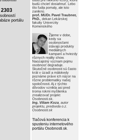
budú pre niekoho vzory, ktoré
i osobností
budú chcieť dosiahnuť. Lebo
títo ľudia pomaly, ale isto
2303
zaniknú.
obností
prof. MUDr. Pavel Traubner,
PhD.
, dekan Lekárskej
báze portálu
fakulty Univerzity
Komenského
Žijeme v dobe,
kedy sa
osobnosťami
stávajú produkty
mediálnych
kampaní a hviezdy
rôznych reality show.
Naozajstný význam pojmu
osobnosť degraduje.
Skutočné osobnosti sú často
krát v úzadí a málokedy
poznáme práve ich názor na
rôzne problematiky našej
spoločnosti. Aj z týchto
dôvodov vznikla asi pred
troma rokmi myšlienka
zrealizovať projekt
Osobnosti.sk.
Ing. Viliam Koza
, autor
projektu, predseda o.z.
Osobnosti.sk
Tlačová konferencia k
spusteniu internetového
portálu Osobnosti.sk
.