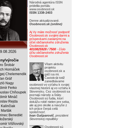
Národná agentúra ISSN
pridelila portálu
www.osobnosti.sk
ISSN 1338-2403
Denne aktualizované.
Osobnosti.sk (online)
Aj Vy máte možnosť podporiť
Osobnosti.sk svojimi darmi a
príspevkami zaslanými na
účet občianskeho združenia
Osobnosti.sk
4010825928 / 7500
- číslo
9.08.2026
účtu občianskeho združenia
Osobnosti.sk
ny/výročie
Vítam aktivitu
ro Šrobár
projektu
ich Hornáček
osobnosti.sk a
gej Chelemendik
páči sa mi.
Častokrát totiž
fan Gráf
zanedbávame
zló Nagy
osobnosti vo vzťahu k svojej
dimír Ferko
vlastnej histórií aj vo vzťahu k
Slovensku. Cez osobnosti sa
uslav Chňoupek
poznajú národy a štáty.
dimír Mináč
Osobnosti sú ľudia, ktorí
oslav Rejda
dokážu robiť nielen pre seba,
ale aj pre okolie a navyše z
 Kalinčiak
ich práce čerpá celá
 Marták
spoločnosť.
rinec Benedikt
Ivan Gašparovič
, prezident
ožerský
Slovenskej repulibky
omír Višňovský
Osobnosti sú