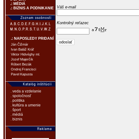
.: MÉDIÁ
Váš e-mail
.: BIZNIS A PODNIKANIE
Kontrolný reťazec
.: NAPOSLEDY PRIDANÍ
Ján Čižmár
Ivan Baláž Kráľ
Viktor Hidvéghy ml.
Jozef Majerčík
Róbert Bezák
Ondrej Francisci
Pavel Kapusta
. veda a vzdelanie
. spoločnosť
. politika
. kultúra a umenie
. šport
. médiá
. biznis