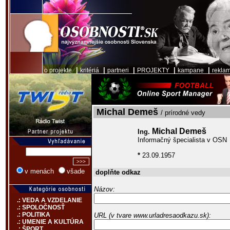
|
|
|
|
|
o projekte
kritériá
partneri
PROJEKTY
kampane
rekla
Michal Demeš
/ prírodné vedy
Michal Demeš
Ing.
Informačný špecialista v OSN
*
23.09.1957
v menách
všade
doplňte odkaz
Názov:
.: VEDA A VZDELANIE
.: SPOLOČNOSŤ
.: POLITIKA
URL (v tvare www.urladresaodkazu.sk):
.: UMENIE A KULTÚRA
.: ŠPORT