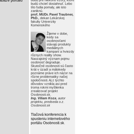
báze portálu
budú pre niekoho vzory, ktoré
budú chcieť dosiahnuť. Lebo
títo ľudia pomaly, ale isto
zaniknú.
prof. MUDr. Pavel Traubner,
PhD.
, dekan Lekárskej
fakulty Univerzity
Komenského
Žijeme v dobe,
kedy sa
osobnosťami
stávajú produkty
mediálnych
kampaní a hviezdy
rôznych reality show.
Naozajstný význam pojmu
osobnosť degraduje.
Skutočné osobnosti sú často
krát v úzadí a málokedy
poznáme práve ich názor na
rôzne problematiky našej
spoločnosti. Aj z týchto
dôvodov vznikla asi pred
troma rokmi myšlienka
zrealizovať projekt
Osobnosti.sk.
Ing. Viliam Koza
, autor
projektu, predseda o.z.
Osobnosti.sk
Tlačová konferencia k
spusteniu internetového
portálu Osobnosti.sk
.