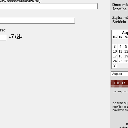
www.urladresaodkazu.sk):
Dnes má
Jozefína
Zajtra m
Štefánia
azec
Aug
Po
Ut
St
3
4
5
10
11
1
17
18
1
24
25
2
31
za august 
pozrite s
rebríček je 
návštevnost
os