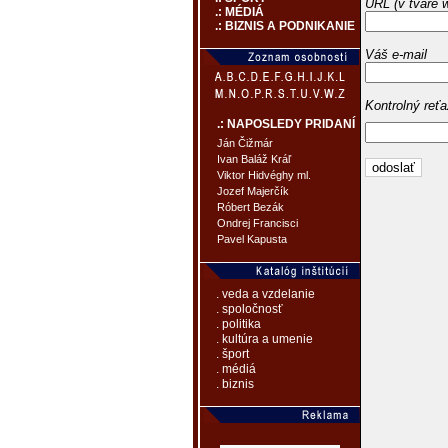
URL (v tvare 
.: MÉDIÁ
.: BIZNIS A PODNIKANIE
Váš e-mail
Kontrolný reť
.: NAPOSLEDY PRIDANÍ
Ján Čižmár
Ivan Baláž Kráľ
Viktor Hidvéghy ml.
Jozef Majerčík
Róbert Bezák
Ondrej Francisci
Pavel Kapusta
. veda a vzdelanie
. spoločnosť
. politika
. kultúra a umenie
. šport
. médiá
. biznis