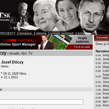
|
|
|
|
|
PROJEKTY
kampane
reklama
pridajte osobnosť
kontakt
Dnes je 0
Narodeni
czy
/ divadlo, film, TV
Andy
6.08.
Jura
6.08.
Jozef Dóczy
Vier
6.08.
herec
Mag
6.08.
Ľubo
6.08.
*
19.11.1929 Nitra
Augu
6.08.
+
21.1.2013
Star
Joze
6.08.
Marg
6.08.
az
Zden
7.08.
Ferd
7.08.
Ingr
8.08.
Igor
8.08.
Anna
8.08.