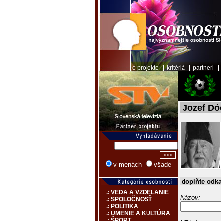
|
|
o projekte
kritériá
partneri
Jozef Dó
v menách
všade
doplňte odk
.: VEDA A VZDELANIE
Názov:
.: SPOLOČNOSŤ
.: POLITIKA
.: UMENIE A KULTÚRA
.: ŠPORT