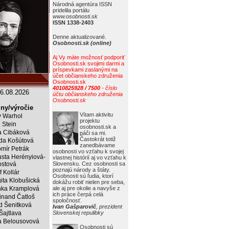
Národná agentúra ISSN
pridelila portálu
www.osobnosti.sk
ISSN 1338-2403
Denne aktualizované.
Osobnosti.sk (online)
Aj Vy máte možnosť podporiť
Osobnosti.sk svojimi darmi a
príspevkami zaslanými na
účet občianskeho združenia
Osobnosti.sk
4010825928 / 7500
- číslo
6.08.2026
účtu občianskeho združenia
Osobnosti.sk
ny/výročie
Vítam aktivitu
 Warhol
projektu
j Stein
osobnosti.sk a
a Cibáková
páči sa mi.
Častokrát totiž
da Košútová
zanedbávame
mír Petrák
osobnosti vo vzťahu k svojej
sta Herényiová-
vlastnej histórií aj vo vzťahu k
ostová
Slovensku. Cez osobnosti sa
poznajú národy a štáty.
f Kollár
Osobnosti sú ľudia, ktorí
ita Klobušická
dokážu robiť nielen pre seba,
ka Kramplová
ale aj pre okolie a navyše z
ich práce čerpá celá
inand Čatloš
spoločnosť.
id Šenitková
Ivan Gašparovič
, prezident
 Šajtlava
Slovenskej repulibky
 Belousovová
Osobnosti sú