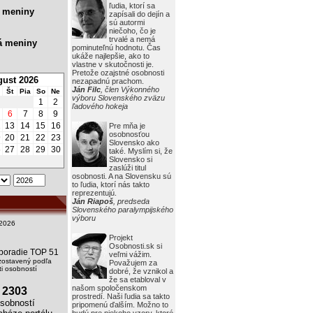
ľudia, ktorí sa
 meniny
zapísali do dejín a
sú autormi
niečoho, čo je
trvalé a nemá
á meniny
pominuteľnú hodnotu. Čas
ukáže najlepšie, ako to
vlastne v skutočnosti je.
Pretože ozajstné osobnosti
ust 2026
nezapadnú prachom.
Ján Filc
, člen Výkonného
Št
Pia
So
Ne
výboru Slovenského zväzu
1
2
ľadového hokeja
6
7
8
9
2
13
14
15
16
Pre mňa je
osobnosťou
9
20
21
22
23
Slovensko ako
6
27
28
29
30
také. Myslím si, že
Slovensko si
zaslúži titul
osobnosti. A na Slovensku sú
to ľudia, ktorí nás takto
reprezentujú.
Ján Riapoš
, predseda
Slovenského paralympijského
výboru
2026
Projekt
Osobnosti.sk si
i poradie TOP 51
veľmi vážim.
zostavený podľa
Považujem za
i osobností
dobré, že vznikol a
že sa etabloval v
našom spoločenskom
2303
prostredí. Naši ľudia sa takto
obností
pripomenú ďalším. Možno to