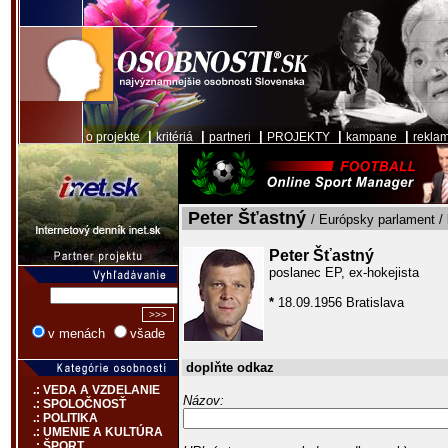
|
|
|
|
|
o projekte
kritériá
partneri
PROJEKTY
kampane
rekla
Peter Šťastný
/ Európsky parlament / 
Peter Šťastný
poslanec EP, ex-hokejista
*
18.09.1956 Bratislava
v menách
všade
doplňte odkaz
.: VEDA A VZDELANIE
Názov:
.: SPOLOČNOSŤ
.: POLITIKA
.: UMENIE A KULTÚRA
.: ŠPORT