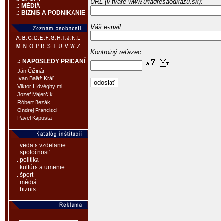
URL (v tvare www.urladresaodkazu.sk):
.: MÉDIÁ
.: BIZNIS A PODNIKANIE
Váš e-mail
Kontrolný reťazec
.: NAPOSLEDY PRIDANÍ
Ján Čižmár
Ivan Baláž Kráľ
Viktor Hidvéghy ml.
Jozef Majerčík
Róbert Bezák
Ondrej Francisci
Pavel Kapusta
. veda a vzdelanie
. spoločnosť
. politika
. kultúra a umenie
. šport
. médiá
. biznis