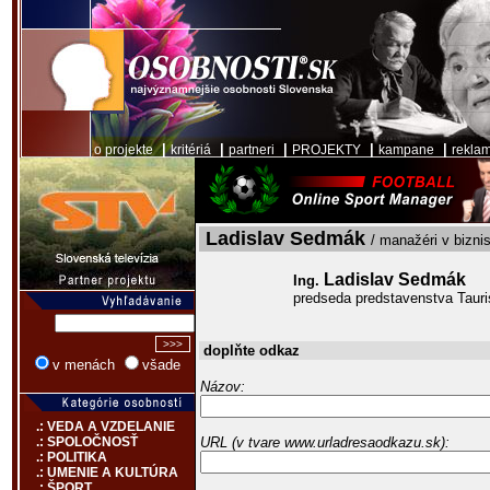
|
|
|
|
|
o projekte
kritériá
partneri
PROJEKTY
kampane
rekla
Ladislav Sedmák
/ manažéri v bizni
Ladislav Sedmák
Ing.
predseda predstavenstva Tauris
doplňte odkaz
v menách
všade
Názov:
.: VEDA A VZDELANIE
URL (v tvare www.urladresaodkazu.sk):
.: SPOLOČNOSŤ
.: POLITIKA
.: UMENIE A KULTÚRA
.: ŠPORT