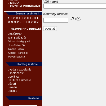
Váš e-mail
.: MÉDIÁ
.: BIZNIS A PODNIKANIE
Kontrolný reťazec
.: NAPOSLEDY PRIDANÍ
Ján Čižmár
Ivan Baláž Kráľ
Viktor Hidvéghy ml.
Jozef Majerčík
Róbert Bezák
Ondrej Francisci
Pavel Kapusta
. veda a vzdelanie
. spoločnosť
. politika
. kultúra a umenie
. šport
. médiá
. biznis