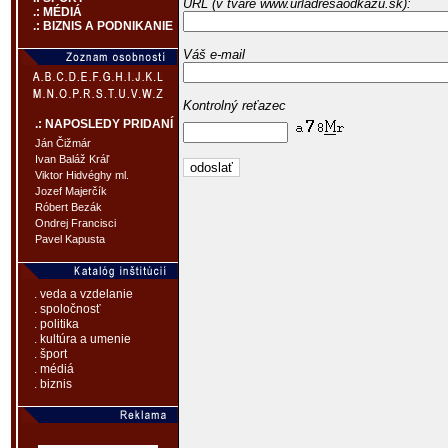
URL (v tvare www.urladresaodkazu.sk):
.: MÉDIÁ
.: BIZNIS A PODNIKANIE
Váš e-mail
Kontrolný reťazec
.: NAPOSLEDY PRIDANÍ
Ján Čižmár
Ivan Baláž Kráľ
Viktor Hidvéghy ml.
Jozef Majerčík
Róbert Bezák
Ondrej Francisci
Pavel Kapusta
. veda a vzdelanie
. spoločnosť
. politika
. kultúra a umenie
. šport
. médiá
. biznis