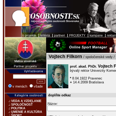
|
|
|
|
|
o projekte
kritériá
partneri
PROJEKTY
kampane
rekla
Vojtech Filkorn
/ spoločenské vedy / 
Vojtech 
prof. akad. PhDr.
bývalý rektor Univerzity Kome
*
8.04.1922 Pravenec
+
14.4.2009 Bratislava
v menách
všade
doplňte odkaz
.: VEDA A VZDELANIE
Názov:
.: SPOLOČNOSŤ
.: POLITIKA
.: UMENIE A KULTÚRA
.: ŠPORT