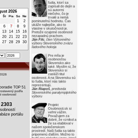
ľudia, ktorí sa
zapísali do dejín a
sú autormi
ust 2026
niečoho, čo je
Št
Pia
So
Ne
trvalé a nemá
1
2
pominuteľnú hodnotu. Čas
ukáže najlepšie, ako to
6
7
8
9
vlastne v skutočnosti je.
2
13
14
15
16
Pretože ozajstné osobnosti
nezapadnú prachom.
9
20
21
22
23
Ján Filc
, člen Výkonného
6
27
28
29
30
výboru Slovenského zväzu
ľadového hokeja
Pre mňa je
osobnosťou
Slovensko ako
také. Myslím si, že
Slovensko si
zaslúži titul
2026
osobnosti. A na Slovensku sú
to ľudia, ktorí nás takto
reprezentujú.
i poradie TOP 51
Ján Riapoš
, predseda
zostavený podľa
Slovenského paralympijského
i osobností
výboru
2303
Projekt
Osobnosti.sk si
obností
veľmi vážim.
báze portálu
Považujem za
dobré, že vznikol a
že sa etabloval v
našom spoločenskom
prostredí. Naši ľudia sa takto
pripomenú ďalším. Možno to