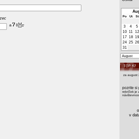
Aug
Po
Ut
St
azec
3
4
5
10
11
1
17
18
1
24
25
2
31
za august 
pozrite s
rebríček je 
návštevnost
os
v data