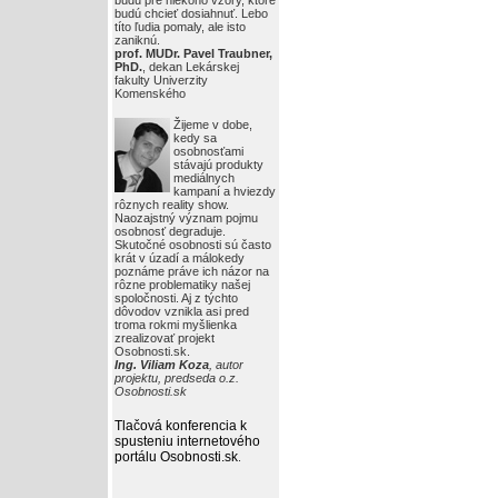
budú pre niekoho vzory, ktoré
budú chcieť dosiahnuť. Lebo
títo ľudia pomaly, ale isto
zaniknú.
prof. MUDr. Pavel Traubner,
PhD.
, dekan Lekárskej
fakulty Univerzity
Komenského
Žijeme v dobe,
kedy sa
osobnosťami
stávajú produkty
mediálnych
kampaní a hviezdy
rôznych reality show.
Naozajstný význam pojmu
osobnosť degraduje.
Skutočné osobnosti sú často
krát v úzadí a málokedy
poznáme práve ich názor na
rôzne problematiky našej
spoločnosti. Aj z týchto
dôvodov vznikla asi pred
troma rokmi myšlienka
zrealizovať projekt
Osobnosti.sk.
Ing. Viliam Koza
, autor
projektu, predseda o.z.
Osobnosti.sk
Tlačová konferencia k
spusteniu internetového
portálu Osobnosti.sk
.