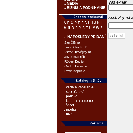
Váš e-mail
.: MÉDIÁ
.: BIZNIS A PODNIKANIE
Kontrolný reť
.: NAPOSLEDY PRIDANÍ
Ján Čižmár
Ivan Baláž Kráľ
Viktor Hidvéghy ml.
Jozef Majerčík
Róbert Bezák
Ondrej Francisci
Pavel Kapusta
. veda a vzdelanie
. spoločnosť
. politika
. kultúra a umenie
. šport
. médiá
. biznis