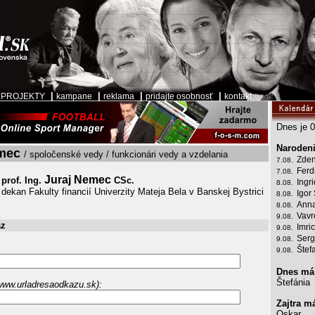
|
|
|
|
|
PROJEKTY
kampane
reklama
pridajte osobnosť
kontakt
Dnes je 0
Narodeni
emec
/ spoločenské vedy / funkcionári vedy a vzdelania
Zden
7.08.
Ferd
7.08.
Juraj Nemec
prof. Ing.
CSc.
Ingr
8.08.
dekan Fakulty financií Univerzity Mateja Bela v Banskej Bystrici
Igor
8.08.
Anna
8.08.
Vavr
9.08.
az
Imri
9.08.
Serg
9.08.
Štef
9.08.
Dnes má
Štefánia
www.urladresaodkazu.sk):
Zajtra m
Oskar