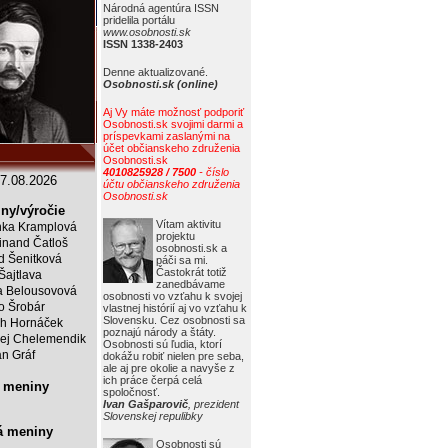
Národná agentúra ISSN
pridelila portálu
www.osobnosti.sk
ISSN 1338-2403
Denne aktualizované.
Osobnosti.sk (online)
Aj Vy máte možnosť podporiť
Osobnosti.sk svojimi darmi a
príspevkami zaslanými na
účet občianskeho združenia
Osobnosti.sk
4010825928 / 7500
- číslo
7.08.2026
účtu občianskeho združenia
Osobnosti.sk
ny/výročie
Vítam aktivitu
ka Kramplová
projektu
inand Čatloš
osobnosti.sk a
id Šenitková
páči sa mi.
Častokrát totiž
 Šajtlava
zanedbávame
 Belousovová
osobnosti vo vzťahu k svojej
o Šrobár
vlastnej histórií aj vo vzťahu k
Slovensku. Cez osobnosti sa
ch Hornáček
poznajú národy a štáty.
ej Chelemendik
Osobnosti sú ľudia, ktorí
an Gráf
dokážu robiť nielen pre seba,
ale aj pre okolie a navyše z
ich práce čerpá celá
 meniny
spoločnosť.
Ivan Gašparovič
, prezident
Slovenskej repulibky
á meniny
Osobnosti sú