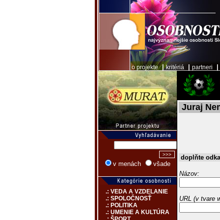
|
|
o projekte
kritériá
partneri
Juraj N
doplňte odk
v menách
všade
Názov:
.: VEDA A VZDELANIE
URL (v tvare 
.: SPOLOČNOSŤ
.: POLITIKA
.: UMENIE A KULTÚRA
.: ŠPORT