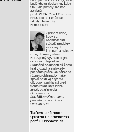
báze portálu
budú pre niekoho vzory, ktoré
budú chcieť dosiahnuť. Lebo
títo ľudia pomaly, ale isto
zaniknú.
prof. MUDr. Pavel Traubner,
PhD.
, dekan Lekárskej
fakulty Univerzity
Komenského
Žijeme v dobe,
kedy sa
osobnosťami
stávajú produkty
mediálnych
kampaní a hviezdy
rôznych reality show.
Naozajstný význam pojmu
osobnosť degraduje.
Skutočné osobnosti sú často
krát v úzadí a málokedy
poznáme práve ich názor na
rôzne problematiky našej
spoločnosti. Aj z týchto
dôvodov vznikla asi pred
troma rokmi myšlienka
zrealizovať projekt
Osobnosti.sk.
Ing. Viliam Koza
, autor
projektu, predseda o.z.
Osobnosti.sk
Tlačová konferencia k
spusteniu internetového
portálu Osobnosti.sk
.