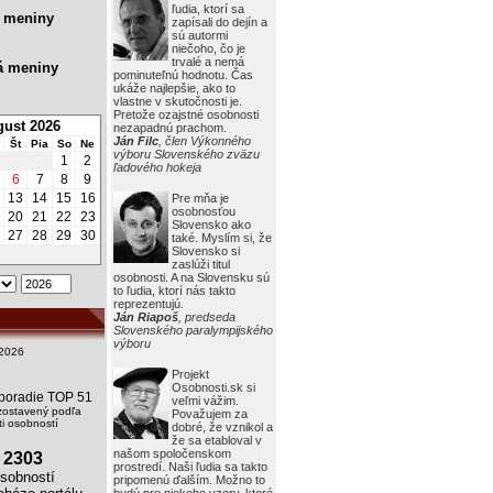
ľudia, ktorí sa
 meniny
zapísali do dejín a
sú autormi
niečoho, čo je
trvalé a nemá
á meniny
pominuteľnú hodnotu. Čas
ukáže najlepšie, ako to
vlastne v skutočnosti je.
Pretože ozajstné osobnosti
ust 2026
nezapadnú prachom.
Ján Filc
, člen Výkonného
Št
Pia
So
Ne
výboru Slovenského zväzu
1
2
ľadového hokeja
6
7
8
9
2
13
14
15
16
Pre mňa je
osobnosťou
9
20
21
22
23
Slovensko ako
6
27
28
29
30
také. Myslím si, že
Slovensko si
zaslúži titul
osobnosti. A na Slovensku sú
to ľudia, ktorí nás takto
reprezentujú.
Ján Riapoš
, predseda
Slovenského paralympijského
výboru
2026
Projekt
Osobnosti.sk si
i poradie TOP 51
veľmi vážim.
zostavený podľa
Považujem za
i osobností
dobré, že vznikol a
že sa etabloval v
našom spoločenskom
2303
prostredí. Naši ľudia sa takto
obností
pripomenú ďalším. Možno to