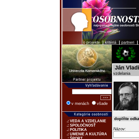
|
|
o projekte
kritériá
partneri
Ján Vlad
vzdelania
v menách
všade
doplňte odk
.: VEDA A VZDELANIE
.: SPOLOČNOSŤ
Názov:
.: POLITIKA
.: UMENIE A KULTÚRA
.: ŠPORT