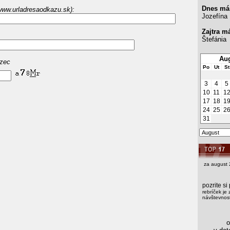
Dnes má
www.urladresaodkazu.sk):
Jozefína
Zajtra m
Štefánia
Aug
azec
Po
Ut
St
3
4
5
10
11
1
17
18
1
24
25
2
31
za august 
pozrite s
rebríček je 
návštevnost
os