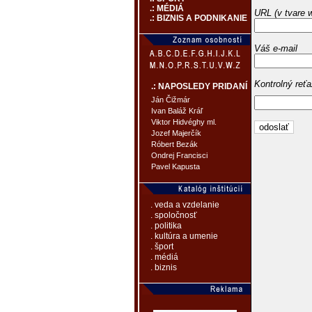
.: MÉDIÁ
URL (v tvare 
.: BIZNIS A PODNIKANIE
Váš e-mail
Kontrolný reť
.: NAPOSLEDY PRIDANÍ
Ján Čižmár
Ivan Baláž Kráľ
Viktor Hidvéghy ml.
Jozef Majerčík
Róbert Bezák
Ondrej Francisci
Pavel Kapusta
. veda a vzdelanie
. spoločnosť
. politika
. kultúra a umenie
. šport
. médiá
. biznis