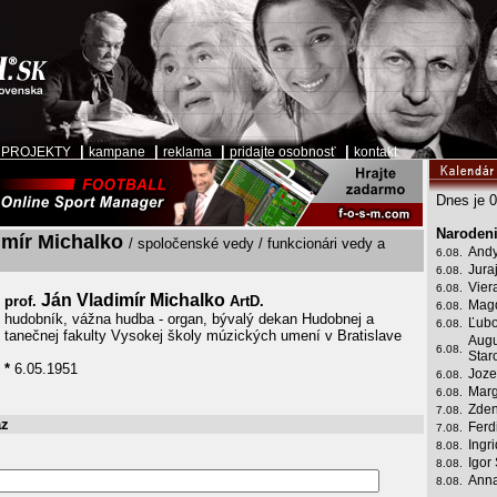
|
|
|
|
|
PROJEKTY
kampane
reklama
pridajte osobnosť
kontakt
Dnes je 0
Narodeni
imír Michalko
/ spoločenské vedy / funkcionári vedy a
Andy
6.08.
Jura
6.08.
Vier
6.08.
Ján Vladimír Michalko
prof.
ArtD.
Mag
6.08.
hudobník, vážna hudba - organ, bývalý dekan Hudobnej a
Ľubo
6.08.
tanečnej fakulty Vysokej školy múzických umení v Bratislave
Augu
6.08.
Star
*
6.05.1951
Joze
6.08.
Marg
6.08.
Zden
7.08.
az
Ferd
7.08.
Ingr
8.08.
Igor
8.08.
Anna
8.08.