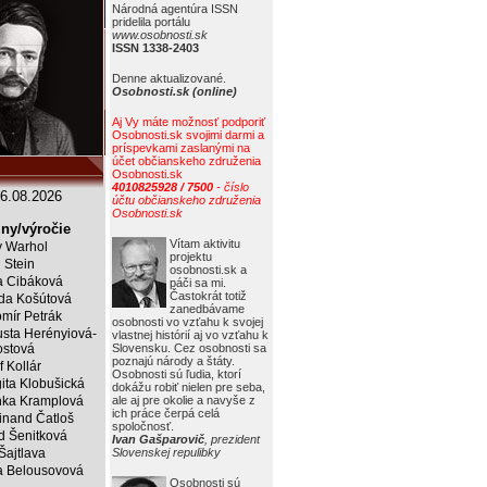
Národná agentúra ISSN
pridelila portálu
www.osobnosti.sk
ISSN 1338-2403
Denne aktualizované.
Osobnosti.sk (online)
Aj Vy máte možnosť podporiť
Osobnosti.sk svojimi darmi a
príspevkami zaslanými na
účet občianskeho združenia
Osobnosti.sk
4010825928 / 7500
- číslo
6.08.2026
účtu občianskeho združenia
Osobnosti.sk
ny/výročie
Vítam aktivitu
 Warhol
projektu
j Stein
osobnosti.sk a
a Cibáková
páči sa mi.
Častokrát totiž
da Košútová
zanedbávame
mír Petrák
osobnosti vo vzťahu k svojej
sta Herényiová-
vlastnej histórií aj vo vzťahu k
ostová
Slovensku. Cez osobnosti sa
poznajú národy a štáty.
f Kollár
Osobnosti sú ľudia, ktorí
ita Klobušická
dokážu robiť nielen pre seba,
ka Kramplová
ale aj pre okolie a navyše z
ich práce čerpá celá
inand Čatloš
spoločnosť.
id Šenitková
Ivan Gašparovič
, prezident
 Šajtlava
Slovenskej repulibky
 Belousovová
Osobnosti sú