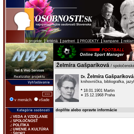
|
|
|
|
|
o projekte
kritériá
partneri
PROJEKTY
kampane
rekla
Želmíra Gašparíková
/ spoločenské
Želmíra Gašparíková
Dr.
knihovníčka, bibliografka, ja
*
18.01.1901 Martin
+
15.12.1968 Praha
v menách
všade
doplňte alebo opravte informácie
.: VEDA A VZDELANIE
.: SPOLOČNOSŤ
.: POLITIKA
.: UMENIE A KULTÚRA
.: ŠPORT