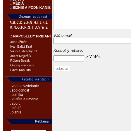
.: MÉDIÁ
.: BIZNIS A PODNIKANIE
Váš e-mail
.: NAPOSLEDY PRIDANÍ
Ján Čižmár
Ivan Baláž Kráľ
Kontrolný reťazec
Viktor Hidvéghy ml.
Jozef Majerčík
Róbert Bezák
Ondrej Francisci
Pavel Kapusta
. veda a vzdelanie
. spoločnosť
. politika
. kultúra a umenie
. šport
. médiá
. biznis