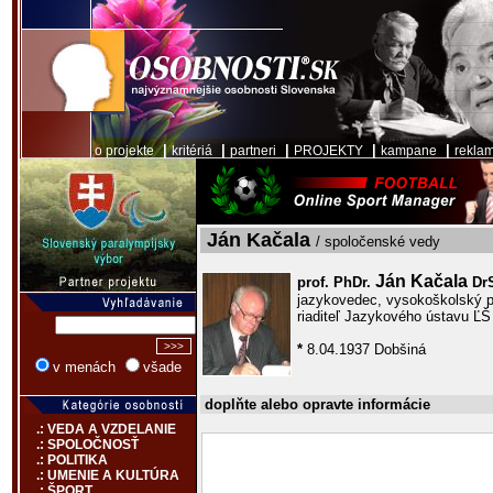
|
|
|
|
|
o projekte
kritériá
partneri
PROJEKTY
kampane
rekla
Ján Kačala
/ spoločenské vedy
Ján Kačala
prof. PhDr.
Dr
jazykovedec, vysokoškolský p
riaditeľ Jazykového ústavu Ľ
*
8.04.1937 Dobšiná
v menách
všade
doplňte alebo opravte informácie
.: VEDA A VZDELANIE
.: SPOLOČNOSŤ
.: POLITIKA
.: UMENIE A KULTÚRA
.: ŠPORT