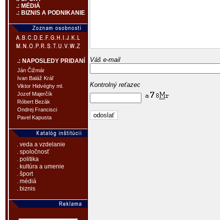
.: MÉDIÁ
.: BIZNIS A PODNIKANIE
Váš e-mail
.: NAPOSLEDY PRIDANÍ
Ján Čižmár
Ivan Baláž Kráľ
Kontrolný reťazec
Viktor Hidvéghy ml.
Jozef Majerčík
Róbert Bezák
Ondrej Francisci
Pavel Kapusta
. veda a vzdelanie
. spoločnosť
. politika
. kultúra a umenie
. šport
. médiá
. biznis