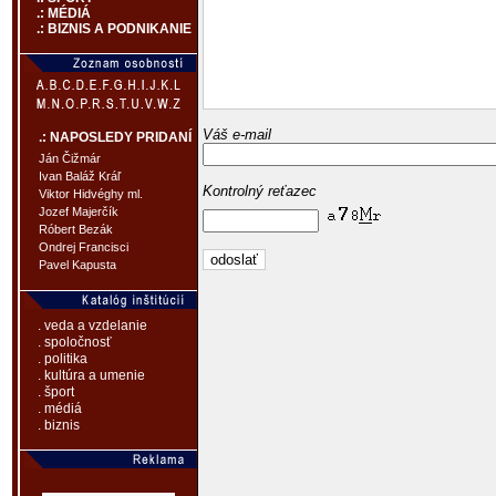
.: MÉDIÁ
.: BIZNIS A PODNIKANIE
Váš e-mail
.: NAPOSLEDY PRIDANÍ
Ján Čižmár
Ivan Baláž Kráľ
Kontrolný reťazec
Viktor Hidvéghy ml.
Jozef Majerčík
Róbert Bezák
Ondrej Francisci
Pavel Kapusta
. veda a vzdelanie
. spoločnosť
. politika
. kultúra a umenie
. šport
. médiá
. biznis