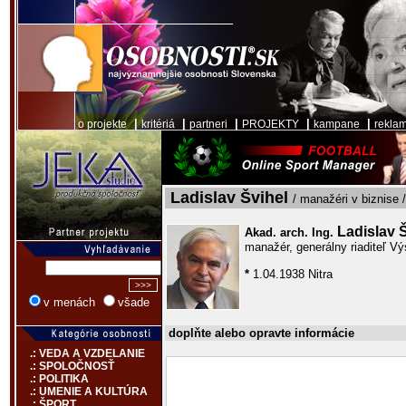
|
|
|
|
|
o projekte
kritériá
partneri
PROJEKTY
kampane
rekla
Ladislav Švihel
/ manažéri v biznise 
Ladislav 
Akad. arch. Ing.
manažér, generálny riaditeľ V
*
1.04.1938 Nitra
v menách
všade
doplňte alebo opravte informácie
.: VEDA A VZDELANIE
.: SPOLOČNOSŤ
.: POLITIKA
.: UMENIE A KULTÚRA
.: ŠPORT