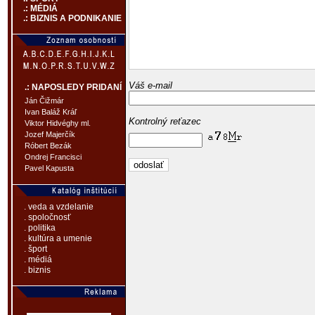
.: MÉDIÁ
.: BIZNIS A PODNIKANIE
Váš e-mail
.: NAPOSLEDY PRIDANÍ
Ján Čižmár
Ivan Baláž Kráľ
Kontrolný reťazec
Viktor Hidvéghy ml.
Jozef Majerčík
Róbert Bezák
Ondrej Francisci
Pavel Kapusta
. veda a vzdelanie
. spoločnosť
. politika
. kultúra a umenie
. šport
. médiá
. biznis