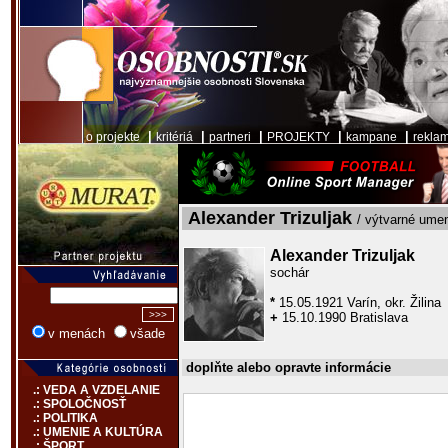
|
|
|
|
|
o projekte
kritériá
partneri
PROJEKTY
kampane
rekla
Alexander Trizuljak
/ výtvarné ume
Alexander Trizuljak
sochár
*
15.05.1921 Varín, okr. Žilina
+
15.10.1990 Bratislava
v menách
všade
doplňte alebo opravte informácie
.: VEDA A VZDELANIE
.: SPOLOČNOSŤ
.: POLITIKA
.: UMENIE A KULTÚRA
.: ŠPORT