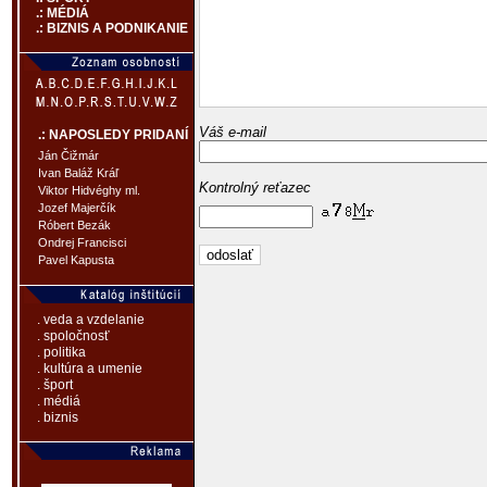
.: MÉDIÁ
.: BIZNIS A PODNIKANIE
Váš e-mail
.: NAPOSLEDY PRIDANÍ
Ján Čižmár
Ivan Baláž Kráľ
Kontrolný reťazec
Viktor Hidvéghy ml.
Jozef Majerčík
Róbert Bezák
Ondrej Francisci
Pavel Kapusta
. veda a vzdelanie
. spoločnosť
. politika
. kultúra a umenie
. šport
. médiá
. biznis