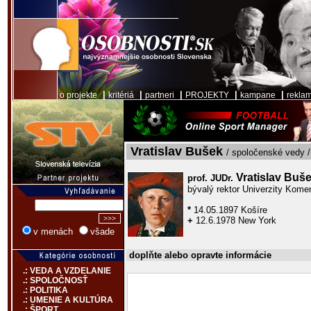
|
|
|
|
|
o projekte
kritériá
partneri
PROJEKTY
kampane
rekla
Vratislav Bušek
/ spoločenské vedy /
Vratislav Buš
prof. JUDr.
bývalý rektor Univerzity Kome
*
14.05.1897 Košíre
+
12.6.1978 New York
v menách
všade
doplňte alebo opravte informácie
.: VEDA A VZDELANIE
.: SPOLOČNOSŤ
.: POLITIKA
.: UMENIE A KULTÚRA
.: ŠPORT